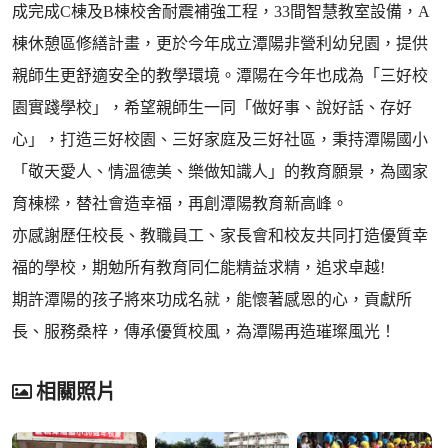
成完成C棟及B棟校舍耐震補強工程，33間智慧教室設備，A
棟休憩區修繕計畫，更於今年成立潭陽非營利幼兒園，提供
親師生更舒適安全的教學環境。潭陽在今年也成為「三好校
園實踐學校」，希望親師生一同「做好事、說好話、存好
心」，打造三好校園、三好家庭及三好社區，秉持潭陽國小
「敬天愛人、情溫德美、樂做知識人」的教育願景，為國家
育棟樑，替社會造幸福，再創潭陽教育新高峰。
亦感謝歷任校長、教職員工、家長會和校友共同打造優質幸
福的學校，期勉所有教育同仁能精益求精，追求卓越!
期許潭陽的孩子將來功成名就，能懷著感恩的心，貢獻所
長、服務桑梓，傳承優質校風，為潭陽再造璀璨風光！
相關照片