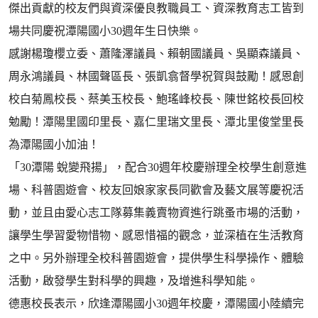
傑出貢獻的校友們與資深優良教職員工、資深教育志工皆到
場共同慶祝潭陽國小30週年生日快樂。
感謝楊瓊櫻立委、蕭隆澤議員、賴朝國議員、吳顯森議員、
周永鴻議員、林國聲區長、張凱翕督學祝賀與鼓勵！感恩創
校白菊鳳校長、蔡美玉校長、鮑瑤峰校長、陳世銘校長回校
勉勵！潭陽里國印里長、嘉仁里瑞文里長、潭北里俊堂里長
為潭陽國小加油！
「30潭陽 蛻變飛揚」，配合30週年校慶辦理全校學生創意進
場、科普園遊會、校友回娘家家長同歡會及藝文展等慶祝活
動，並且由愛心志工隊募集義賣物資進行跳蚤市場的活動，
讓學生學習愛物惜物、感恩惜福的觀念，並深植在生活教育
之中。另外辦理全校科普園遊會，提供學生科學操作、體驗
活動，啟發學生對科學的興趣，及增進科學知能。
德惠校長表示，欣逢潭陽國小30週年校慶，潭陽國小陸續完