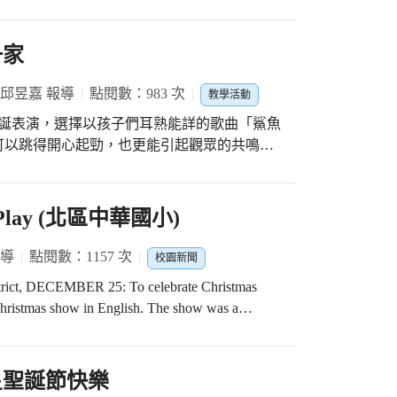
的能力，堅守自己的崗位，也要好好感謝自
的理念，每個人都可以是彼此的小人物，即使
音樂會~溫馨療癒的美好 在長安國小英語歌謠
一家
和時而激昂的音樂會中，不論是五年級歌唱表
都帶給觀眾滿滿的溫馨及幸福感。 c生命教
 邱昱嘉 報導
點閱數：983 次
教學活動
小丑TOTO，帶來的精彩魔術表演，也搭配生命
遇到裂痕，如同將繩子剪斷再接回後，難免會
可以跳得開心起勁，也更能引起觀眾的共鳴與
法，彼此包容，勇敢說「對不起，我愛你。」
各樣精彩的演出，老師們信任團結的疊坐在一
情緒。此時主持人介紹第一個表演的海星班節
，宛如騰空的畫面真是令人大吃一驚。校長今
場表演正式展開。原本有點緊張的小海星看到
ts’ Play (北區中華國小)
台上與魔術師一搭一唱，將生命教育的理念及歡
們露出了喜悅甜蜜笑容，跟著老師的帶領一個
每個人的心中。
是，小海星中有兩位需要輪椅輔助的孩子，為
報導
點閱數：1157 次
校園新聞
特別幫孩子在輪子輪廓上貼上螢光閃燈，搭配
trict, DECEMBER 25: To celebrate Christmas
星的孩子都是最獨特閃亮的星星，小海星好努
 show in English. The show was a
想真心的對你們說：「你們真的好棒，老師愛
tions about Christmas. In the play, the reindeer
xercise program to improve his health and vitality.
to the spirit of the festival by performing a
星聖誕節快樂
audience gained clear ideas about healthy eating