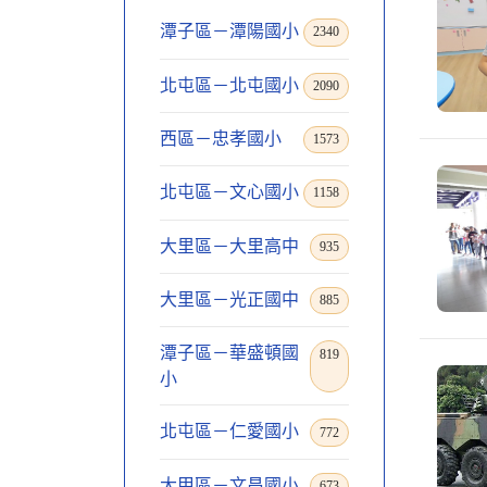
潭子區－潭陽國小
2340
北屯區－北屯國小
2090
西區－忠孝國小
1573
北屯區－文心國小
1158
大里區－大里高中
935
大里區－光正國中
885
潭子區－華盛頓國
819
小
北屯區－仁愛國小
772
大甲區－文昌國小
673