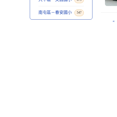
南屯區－春安國小
547
«