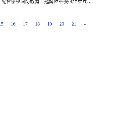
，配合學校國防教育，邀請陸軍機械化步兵第
助別人。」五年級的倢妤則參加捐款活動，他
車浩浩蕩蕩開來到大墩國小，國軍單位也將設置
要很多錢，我來捐款希望能提供一點幫助。」
推動全民國防教育，為大墩校慶運動會增色不
繪，並捐出做義賣而且將義賣所得捐給創世基
15
16
17
18
19
20
21
»
福卡掛在聖誕樹上、掛
福：星熠寫著：「謝謝右家、亮妍當我的好朋
則是寫上祝福：「因為疫情關係，祝福在日本
學會關懷﹔在分享中長大的孩子學會慷慨。」
會分享與關懷，我們將這份愛傳遞出去，親愛
」變大了。