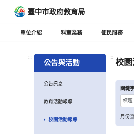
跳
臺中市政府教育局
到
主
要
內
單位介紹
科室業務
便民服務
容
區
:::
:::
校園
公告與活動
公告訊息
關鍵
教育活動報導
月份
校園活動報導