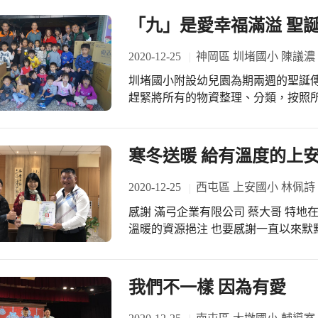
「九」是愛幸福滿溢 聖
2020-12-25
神岡區 圳堵國小 陳議濃
圳堵國小附設幼兒園為期兩週的聖誕
趕緊將所有的物資整理、分類，按照
分送到他們的手上。也為了讓收到的
手腳來進行這個大工作。 這次的響應
就花了一整個上午，並且整理出近二
寒冬送暖 給有溫度的上
特別廣向家長、社區與老師們的親朋
生活困難與問題。加上老師與孩子們
2020-12-25
西屯區 上安國小 林佩詩
有物資進行分類，然後大家分組分工
感謝 滿弓企業有限公司 蔡大哥 特地
包，大家開心歡笑得完全不像是在工
溫暖的資源挹注 也要感謝一直以來默默支持上
們認真努力，大家終於把所有的物資
路上將走得更穩健 #歡迎愛心不落人後的你一起為孩子們盡一份力 #氣溫雖低相信孩
團體的寄物單後，整理工作總算順利完
子們的心裡都是暖呼呼的 #小編雖然
孩子們將物資送上貨運車。今年再次
有溫度的上安校園
我們不一樣 因為有愛
任物資運送的愛心重任，讓看似不可
完成。在一切疊貨就緒後，孩子們向