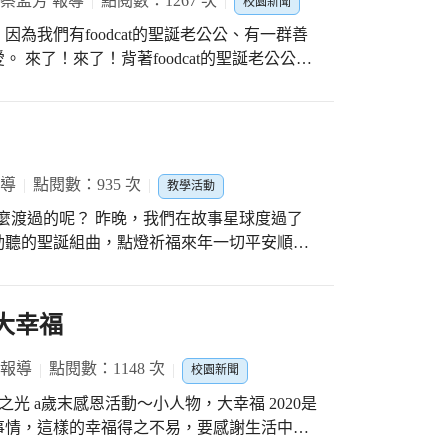
 蔡孟芳 報導
點閱數：1267 次
暖的聖誕禮物。 小芯說：「我幫忙幫衣服放
校園新聞
小硯說：「好多人捐東西給我們，他們都好有
為我們有foodcat的聖誕老公公、有一群善
老師說：「孩子們整理物資的過程雖然辛苦且
老公公，
這種想幫助他人的力量，同時也讓孩子們成
只要向聖誕老公公或麋鹿說聲：「MERRY
動真的很有意義，而且讓孩子們知道幫助的重
W YEAR」即可獲得一張聖誕節刮刮卡，小朋友們都
的心。」陳議濃主任說：「今年活動已經邁入
刮出大獎來。瞧！孩子們拿到刮刮卡時，那份
是透過網路訊息瞭解後響應的人們越來越多，
第二年免費運送，都可以看得出愛的力量源源
的愛上升了。接著由街舞社在舞台上舞出
報導
點閱數：935 次
教學活動
無限，而且可以激出更多的善心善行。」 （活動日期：12月18日）
白的舞衣跳躍著，像極了一位位小天使。 二年級小
怎麼渡過的呢？ 昨晚，我們在故事星球度過了
工帶來生命教育音
齣高潮迭起的劇情，故事內容是：「強調每個
時間 ★沐融老師帶來驚奇連連的魔術秀 ★親子共讀享
一樣，但是愛可以產生巨大的力量，讓生命美
好時光的秀美校長、黃碧雲會長賢伉儷，以及
孩子看到每個人都是特別的，擁有不同的優
所有的大朋友小朋友，希望大家都感受到我們滿滿的祝福！ ☆☆聖誕快樂☆☆
 大幸福
一樣，因為有愛，愛讓生命更美好。
 報導
點閱數：1148 次
校園新聞
 a歲末感恩活動～小人物，大幸福 2020是
事情，這樣的幸福得之不易，要感謝生活中每