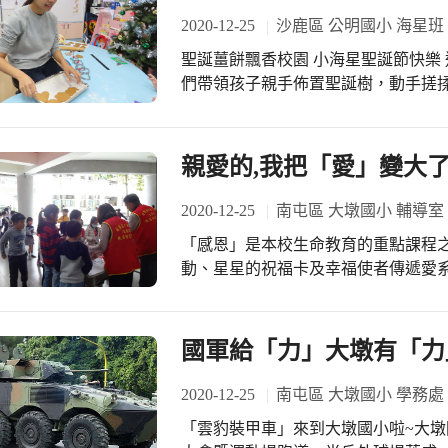
and self-care, as well as the value of giving rather than re
2020-12-25
沙鹿區 公明國小 海星班
by the school’s foreign English teacher, Pet
聖誕薑餅飄香校園 小海星聖誕節快樂 這是小海星在學校度過的第一個聖誕節，老師
did your school celebrate Christmas this
們帶領孩子親手佈置聖誕樹，動手搓
everyone a Merry Christmas and a Happy
餅。 卡通動畫中常出現的「薑餅人」，在冷颼颼的聖誕季節中，於餅乾裏加入辣辣
的「薑」作為香料，可以驅逐寒冷、
能錯過在聖誕系列活動中，將這道十
親愛的,我把「愛」變大
師帶領孩子們捲起袖子，搓揉麵團並
心出爐。充滿薑餅香的教室，老師與
2020-12-25
南屯區 大墩國小 輔導室
滿分。 放冷變酥脆的薑餅，用白色、綠色、紅色的糖霜進行擠花，再黏上彩色的圓
「感恩」是本校生命教育的重點課程
形巧克力，不僅薑餅變得七彩美麗，
動、星星的祝福卡及幸福使者傳遞愛系列
關懷課程前往「耆老林」及「創世基
基金會才知道這裡的工作人員好偉大
泡澡，讓植物人可以將身體洗得乾乾
國軍給「力」大墩有「力
林」，他說：「班上小朋友帶來了熱
奶奶讀繪本給他們聽。我希望我老了家人要陪伴
2020-12-25
南屯區 大墩國小 學務處
機構後，希望孩子懂得「人飢己飢人
「雲豹裝甲車」來到大墩國小啦~大墩國小
辦了愛的傳遞--捐發票及植物人扶助