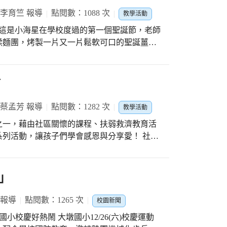
ceiving. The students were trained
 李育竺 報導
點閱數：1088 次
教學活動
er Dunstan, and a team of local teachers. How
 year? Jhong Hua Elementary School wishes
揉麵團，烤製一片又一片鬆軟可口的聖誕薑
 New Year!
溫暖人心的點心。喜歡手作的海星班，當然不
分應景的甜點製作出來的親身體驗。於是由老
了
運用不同形狀的模型壓製餅乾，現場烘烤，暖
孩子們共同用嗅覺感受濃濃的聖誕氛圍，幸福
 蔡孟芳 報導
點閱數：1282 次
教學活動
之一，藉由社區關懷的課程、扶弱救濟教育活
也象徵這個聖誕節繽紛精彩！
活動，讓孩子們學會感恩與分享愛！ 社區
金會」，四年級的彥博、育柔說：「參觀創世
！要照顧植物人是件辛苦的事，還發明了原床
淨淨的」。閔心則是前往老人機構「耆老
」
情的歌舞，表演給爺爺奶奶欣賞，還陪伴爺爺
在我身旁喔！」 接續社區參訪社福
 報導
點閱數：1265 次
校園新聞
溺己溺」，於是進行扶弱救濟活動。輔導室舉
校慶好熱鬧 大墩國小12/26(六)校慶運動
捐款活動。一年級的筠恩說：「我和媽媽將家