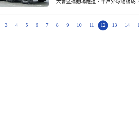
大會暨運動場跑道、半戶外球場落成
裡未兌獎的發票拿出來捐，希望能幫
234旅展示國力，當天二台雲豹裝甲
說：「創世基金會要照顧植物人，需
解說人員進行宣導，軍民同心，協力
孩子也利用藝文課進行杯墊的創作彩
少。
3
4
5
6
7
8
9
10
11
12
13
14
金會，希望這些小小的舉動能幫助需要幫助的人。 星星的祝
在牆上，一顆顆來自小朋友的許願祝
友，和我一起讀書和玩遊戲。」奕臻
的爸爸、中國的叔叔平安。」。 「在鼓勵中長大的孩子學會自信﹔在讚美中長大的
孩子學會感激。在友善中長大的孩子
親愛的孩子們，我們經由體驗課程學
的孩子們今年歲末，我們一起把「愛