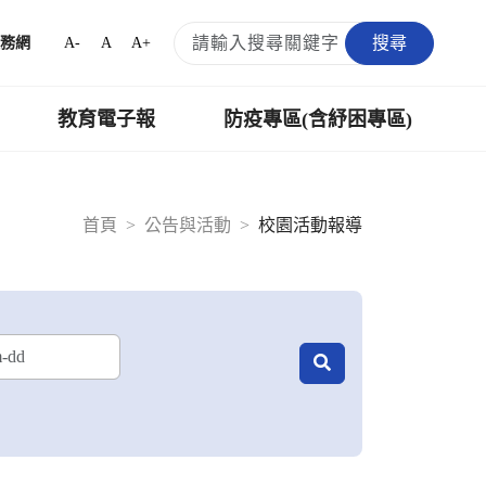
搜尋
A-
A
A+
務網
教育電子報
防疫專區(含紓困專區)
首頁
公告與活動
校園活動報導