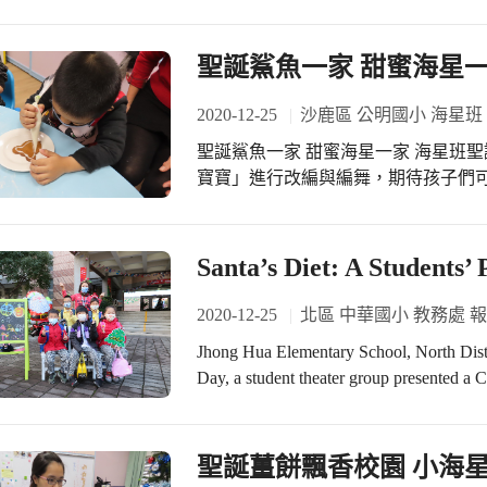
個小人物，在各個領域中，發揮自己
己，努力的在過去一年中，堅持自己
是螺絲釘，也能創造大幸福喔! b感恩
聖誕鯊魚一家 甜蜜海星
團隊揭開的音樂會序幕下，在時而柔
演，或是烏克麗麗及口琴社團的演出，
2020-12-25
沙鹿區 公明國小 海星班
育多元藝術~TOTO魔術秀 魔術師~
聖誕鯊魚一家 甜蜜海星一家 海星班聖誕表演，選擇以孩子們耳熟能詳的歌曲「鯊魚
教育的主題，比如:生命中的友誼如果
寶寶」進行改編與編舞，期待孩子們
有繩結(象徵心結)，需要使用愛的魔
迴響。 表演當天小海星們早早就來到舞台上預備，校方也貼心的降下布幕讓小海星
才能將繩索順利無痕接回喔!還有各式
可以花些時間熟悉環境，調整不安的
起，竟然能讓底下的椅子都順利抽除
目，緩緩升起的布幕，小海星的第一
Santa’s Diet: A Studen
年也逗趣的化身為小人物~小丑，在
台下滿滿的觀眾和如雷的掌聲，孩子
樂，如同手中糖果的甜蜜，一一送達
動作一個動作的擺動。其中最獨特的
2020-12-25
北區 中華國小 教務處 
了使孩子們都可以展現各有的特色，
Jhong Hua Elementary School, North Dis
電音音樂來回奔馳在舞台上。 每個海
Day, a student theater group presented a Christmas
力的完成了第一場獨特的表演，老師
combination of drama, dance, and conversa
你們！小海星聖誕快樂。」
and an elf convince lazy Santa to join an e
Following the play, the whole school got in
聖誕薑餅飄香校園 小海
Christmas carol dance routine. In all, the 