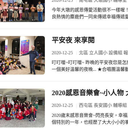
2020-12-25
南屯區 大墩國小 輔導室
能夠幫得上需要的人們，成為關懷又溫
入箱子，而且我也認真檢查衣服。」
今年大墩的感恩傳愛活動很不一樣喔！因
愛心，我長大後也要一樣。」林姿宇
良熱情的麋鹿們一同來傳遞幸福傳遞愛。 來了！來了！背著foodcat的聖誕
漫長，但大家都能堅持到整理完畢，
滑著滑板車送來了今年的聖誕節祝福，
長。」鄧秀悅老師說：「聖誕傳愛活
CHRISTMAS」或「Happy NE
點不是多有資源，而是充滿愛與分享
很大聲的向老公公們問候並且期待能
平安夜 來享閱
第九年，而且來自社區、畢業家長或
臉上的喜悅真是幸福！ 歲末感恩傳愛慶祝活動，由六年級學生用直笛吹奏出序幕，
同時嘉里大榮物流公司今年也是連續
大夥隨著告白氣球的曲調，心中暖暖
2020-12-25
北區 立人國小 設備組 
「CHRISTMAS DANCE」，雪
叮叮噹~叮叮噹~ 昨晚的平安夜您是
朋友的大合唱聖誕鈴聲讓人置身聖誕節氛圍中。 台中衛道堂的志
一個美好溫馨的夜晚... ★合唱團溫馨動聽的聖誕組曲，點燈祈福來年一切平安順利
樂劇—極地穿越，孩子專注欣賞這一
★Teacher Daniel精彩的說故事
生命都有其獨具的意義，每個人都不
閱時光 謝謝特地前來陪著我們共享美
好。」透過活潑生動的戲劇表演，讓
2020感恩音樂會~小人物
勢。 歲末感恩傳愛活動，我們不
2020-12-25
西屯區 長安國小 輔導組
2020歲末感恩音樂會~閃亮長安，幸福之光
個特別的一年，也經歷了大大小小的