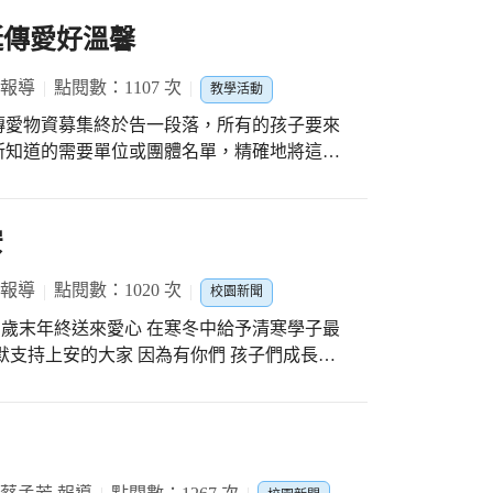
誕傳愛好溫馨
 報導
點閱數：1107 次
教學活動
傳愛物資募集終於告一段落，所有的孩子要來
所知道的需要單位或團體名單，精確地將這些
人可以配合歡度聖誕節，所以大家更是要加緊
狀況也非常的踴躍，光是整理二手衣物部分，
十箱。而今年為了讓物資可以更解當前之急，
安
好友募集，所以物資變得更為多樣與更能解決
都有整理經驗與工作默契，所以很快地就將所
 報導
點閱數：1020 次
校園新聞
合作，一邊整理、挑選，一邊則是放置與打
在歲末年終送來愛心 在寒冬中給予清寒學子最
作更像是在做一件非常開心的活動。經過孩子
安的大家 因為有你們 孩子們成長的
給分類整理好，每個箱子貼上受捐弱勢單位或
成。 而聖誕傳愛的最後高潮活動，就是要讓
不是小朋友但感受到這份愛心心裡也是暖呼呼 #
獲得嘉里大榮物流公司的熱情響應，無償地擔
能的任務，透過大人與孩子們愛的合作而順利
貨運車揮手道別，並一直祝福與期盼這些物資