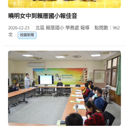
曉明女中到賴厝國小報佳音
2020-12-23
北區 賴厝國小 學務處 報導
點閱數：962
次
校園新聞