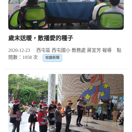
歲末送暖，散播愛的種子
2020-12-23
西屯區 西屯國小 教務處 蔣宜芳 報導
點
閱數：1058 次
校園新聞