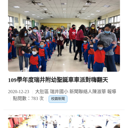
109學年度瑞井附幼聖誕車車派對嗨翻天
2020-12-23
大肚區 瑞井國小 新聞聯絡人陳淑華 報導
點閱數：783 次
校園新聞