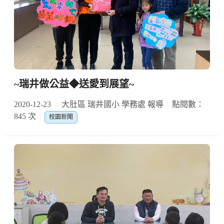
~瑞井做公益◆送愛到展望~
2020-12-23
大肚區 瑞井國小 學務處 報導
點閱數：
845 次
校園新聞