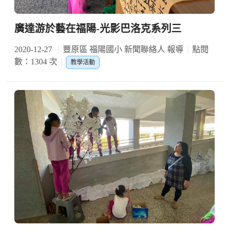
廣達游於藝在福陽-光影巴洛克系列三
2020-12-27
豐原區 福陽國小 新聞聯絡人 報導
點閱
數：1304 次
教學活動