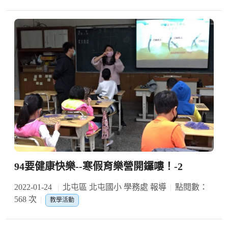
94要健康快樂--寒假育樂營開鑼嘍！-2
2022-01-24
北屯區 北屯國小 學務處 報導
點閱數：
568 次
教學活動