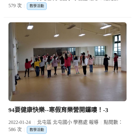
579 次
教學活動
94要健康快樂--寒假育樂營開鑼嘍！-3
2022-01-24
北屯區 北屯國小 學務處 報導
點閱數：
586 次
教學活動