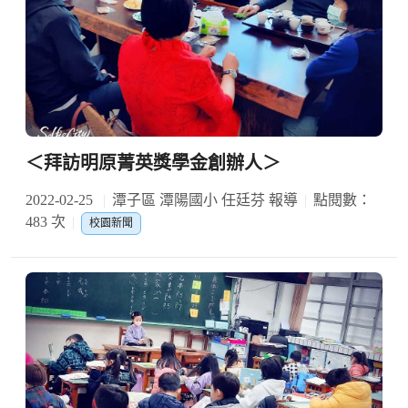
＜拜訪明原菁英獎學金創辦人＞
2022-02-25
潭子區 潭陽國小 任廷芬 報導
點閱數：
483 次
校園新聞