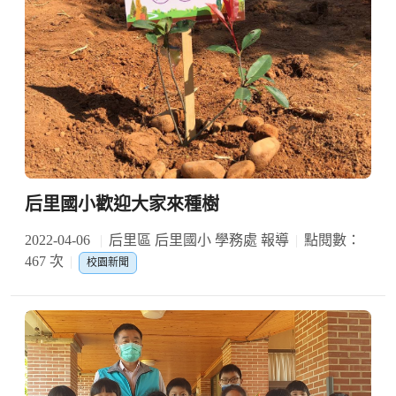
后里國小歡迎大家來種樹
2022-04-06
后里區 后里國小 學務處 報導
點閱數：
467 次
校園新聞