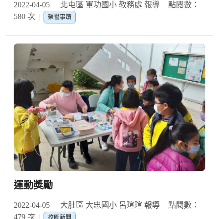
2022-04-05
北屯區 軍功國小 教務處 報導
點閱數：
580 次
榮譽事蹟
運動獎勵
2022-04-05
大肚區 大忠國小 呂瑄瑄 報導
點閱數：
479 次
校園新聞