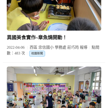
異國美食實作~章魚燒開動！
2022-04-06
西區 忠信國小 學務處 莊巧筠 報導
點閱
數：483 次
校園新聞