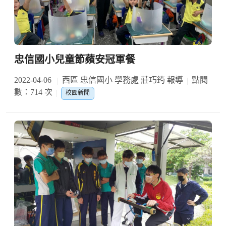
忠信國小兒童節蘋安冠軍餐
2022-04-06
西區 忠信國小 學務處 莊巧筠 報導
點閱
數：714 次
校園新聞