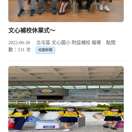
文心補校休業式～
2022-06-30
北屯區 文心國小 附設補校 報導
點閱
數：531 次
校園新聞