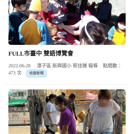
FULL市臺中 雙語博覽會
2022-06-28
潭子區 新興國小 蔡佳臻 報導
點閱數：
473 次
校園新聞