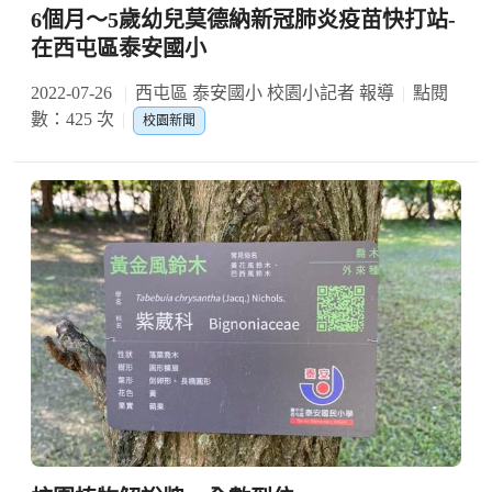
6個月～5歲幼兒莫德納新冠肺炎疫苗快打站-
在西屯區泰安國小
2022-07-26
西屯區 泰安國小 校園小記者 報導
點閱
數：425 次
校園新聞