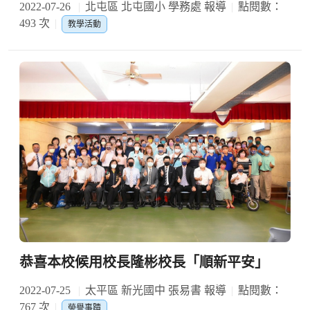
2022-07-26
北屯區 北屯國小 學務處 報導
點閱數：
493 次
教學活動
恭喜本校候用校長隆彬校長「順新平安」
2022-07-25
太平區 新光國中 張易書 報導
點閱數：
767 次
榮譽事蹟