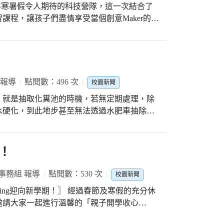
老師、園內同仁放鬆暢談的好地方。對於家長
本，透過無字書讓孩子們對圖畫的美感與閱
非常開心，特地配合開學前的春茶會一起慶
課程，讓孩子們盡情享受當個創意Maker的無
找作家傳遞的訊息，也激發出孩子更多的想像
這個空間，真的是克服
建工作的教務組長蕭文嘉說：「起初整頓教具
自己的創意作品。 一起透過營隊花
文字的喧嘩，但沈默的圖像，卻充滿更強的張
一步整理出寬敞空間後再加上美感的裝潢設
像素養的另一片天空。這場生動、實用性十足
放鬆的地方，並且也讓學校整體設備更完善提
無字繪本的天地裡，共築更美的閱讀風景。
王聖雯說：「原本名為工作室的空間，堆滿老
 報導
點閱數：496 次
校園新聞
禁地般不容靠近。在園長及教務組長耗時費力
光從窗外撒入、微風得以吹拂。在裝潢過程
，就是抽取化糞池的時機，若無定期處理，除
問，他們同樣期待著新空間的落成。希望此晤
水硬化，到此地步甚至無法透過水肥車抽除。
自在，發揮最大的效益。」陳議濃園長說：
的微生物菌群，透過微生物的厭氧分解系統，
的環境能為人激發正向能量與增進穩定感。家
糞池所謂的「處理效能」，效能達到百分之百
家長有良好舒適的晤談地方，對園內同仁也是
使用化學藥劑清潔馬桶，這類界面活性劑往往
！
兒園的重要空間。」
導致化糞池效能減低；另外，微生物的增長速
種數量與水肥下落的速度不成比例，也會喪失
事務組 報導
點閱數：530 次
校園新聞
化糞池來幫助減輕化糞池的負擔。 寒假期
期！〗 經過春節及寒假的充分休
兩個工作天抽取化糞池，平時好好保養、維護
邀請大家一起進行溫馨的「親子開學收心
免不到一年化糞池就滿了，還得支出更多抽化
準備。 收心沒有萬靈丹，只需