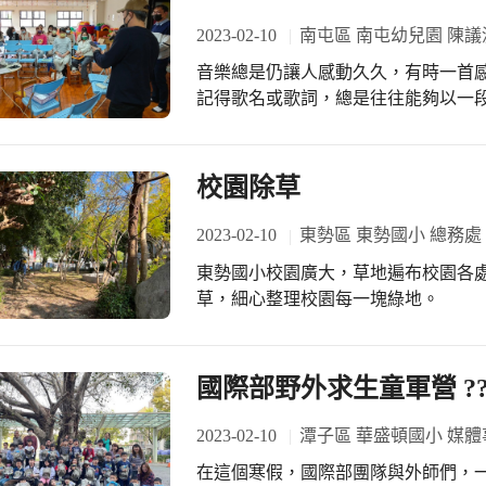
2023-02-10
南屯區 南屯幼兒園 陳議
音樂總是仍讓人感動久久，有時一首
記得歌名或歌詞，總是往往能夠以一
著時代自由開放與音樂多樣化，校歌
園，歌唱仍是重要的學習課程，也是
孩子，學校的意義更是不亞於家的重
校園除草
兩項特點，南屯市立幼兒園將創作一
藉由唱園歌來展現快樂的生活與感覺。 為了讓園歌能夠更彰顯幼兒園特色，歌
2023-02-10
東勢區 東勢國小 總務處
用台語作詞，讓感覺更有南屯味。另外
東勢國小校園廣大，草地遍布校園各
定以節奏強的童謠為唱風。有了這兩
草，細心整理校園每一塊綠地。
概念轉化成真實的園歌。很幸運地在
創作家—楊子樸老師來親自為大家作曲
子樸老師雖然有著華語流行樂壇作曲
國際部野外求生童軍營 ?????
體公司音樂總監、知名音樂公司御用
園老師同仁一起面對面討論。除了談
2023-02-10
潭子區 華盛頓國小 媒體
的風格讓大家參考與感受。幼兒園老
成名詞、形容或句子，讓楊子樸老師
在這個寒假，國際部團隊與外師們，