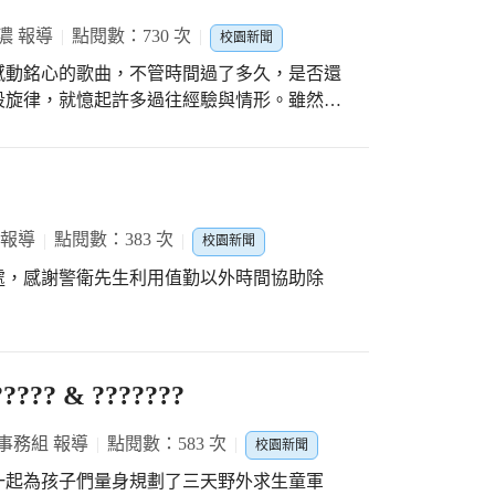
濃 報導
點閱數：730 次
校園新聞
感動銘心的歌曲，不管時間過了多久，是否還
段旋律，就憶起許多過往經驗與情形。雖然隨
慢慢已經褪去它本來的存在感。但是在幼兒
孩子最喜歡的活動之一。同時在幼兒園階段的
要性，是生活重心的第二個家。因此為結合這
首專屬自己幼兒園的園歌，讓每個孩子都能夠
詞採
 報導
點閱數：383 次
校園新聞
為了讓2-5足歲的孩子都有辦法也喜歡，也設
處，感謝警衛先生利用值勤以外時間協助除
個核心的方向之後，當然還需要有辦法把這些
巧妙的機緣裡，幼兒園邀請到音樂界的名作曲
填詞，這也讓整個幼兒園師生更為期待。 楊
家、音樂製作人、影像配樂師、創作歌手、媒
? & ???????
詞曲創作人等的頭銜，但仍親切親自到園與全
論到對於園歌的期待，也分享了幾首可能接近
事務組 報導
點閱數：583 次
師們也一起集思廣益，把對幼兒園的印象轉化
校園新聞
能夠去凝聚創作與發想。就這樣園歌創生有了
一起為孩子們量身規劃了三天野外求生童軍