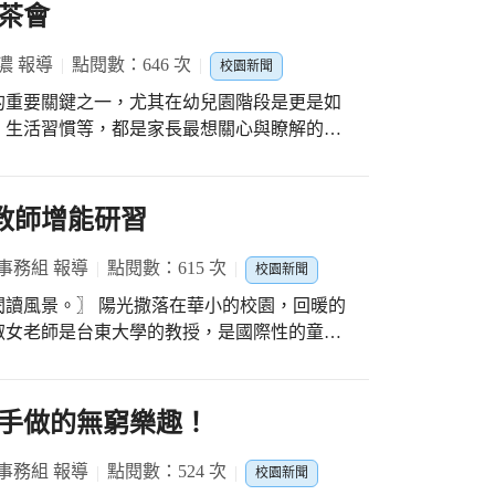
；充分伸展肢體的桌球、羽球運動，喚回了孩
茶會
在孩子們愜意滿
！
濃 報導
點閱數：646 次
校園新聞
的重要關鍵之一，尤其在幼兒園階段是更是如
、生活習慣等，都是家長最想關心與瞭解的
通電話或者電子信件、網路視訊、線上會議、
道之一；不過隨著疫情的趨緩與防疫政策的解
園裡與老師面對面的討論，不僅更能直接明瞭
教師增能研習
務人員與家長或幼兒單獨晤談之空間。且空間
事務組 報導
點閱數：615 次
校園新聞
保服務人員準備教學、製作教材教具及交流研
在華小的校園，回暖的
於空間或規劃因素，都是附設設置或簡易為
淑女老師是台東大學的教授，是國際性的童書
求與期待，決定改造既有空間，先對舊有空間
畫讀本、繪本的作家。 本次嚴博士為
先把教學器材、用具先編排整理，之後再有系
與實務應用，運用無字繪本充滿想像空間的特
原本散亂的物品，也創造了難能可貴的不可能
方式，讓孩子們充份發揮創意。例如藉由超輕
手做的無窮樂趣！
口與鄰靠辦公室的各種優點。 進入到第
間的互動對話，激發出想像力，即興創作出有
適風，不僅採用自然樸實色系的家具，巧妙地
故事的能力；換個角度看生活中習以為常的事
事務組 報導
點閱數：524 次
的大窗戶，整體感覺就既高雅時尚，但又保有
校園新聞