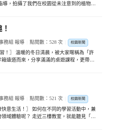
點子、經驗與感受，豐富裡頭的內容，讓園歌
校增添了美妙的氛圍，老師譜過的樂曲是大家
我們想像中的昆蟲。野外露營時擔心沒有乾淨
園歌的到來。相信老師能為學校編製一首耳目
中非常容易收集的材料，製作出我們的第一個
趣！
兒園感動的雲彩。」楊子樸老師說：「這是第
在受傷時該如何包紮傷口。 孩子們在這
！南屯幼兒園是一個很棒的團隊，很想讓自己
的自信心，同時也發展了他們的批判性思維、
事務組 報導
點閱數：528 次
校園新聞
這樣的心情好好為園歌創作。」陳議濃園長
力呦！有誰會不愛這個充滿歡樂及樂趣的冬令
助真的感到開心與榮幸；相信全園大家的想
大家暱稱為「許
些所融合出來的歌曲，一定是最棒且傳唱久
李箱遠道而來，分享滿滿的桌遊課程，更帶給
urvival scout camp for students. We guided
位愛陪伴孩子玩桌遊的爸爸，同時也是SDGs
 by taking photos of the plants we never paid
聲音、風趣的對談，引領我們多元有趣的進行
和未來世界進行對話。 講師介紹聯合
together the insects of our imagination. Worrying
69則細項目標，再邀請老師一起結合社會及生活
d? We made our first water filter using
運用各種教育方式展開轉變，帶領夥伴朝著相
事務組 報導
點閱數：521 次
 the woods. We cooked up scrumptious dishes and
校園新聞
來。想像成地球生病，需要醫生為它開藥，而
heir confidence in
在不同的學習活動中，兼
己的生活做起，每個人就可以成為負責照顧地球
their critical thinking, problem-solving, creativity
三樓教室，就能聽見「益
 filled with lots of joy and fun! ?
黑手打擊樂團專業老師的指導下敲奏各種打擊
細流，朝著共同方向前進，一路奔流，終將匯
協調能力；不同桌遊素材的挑戰、和同伴間的