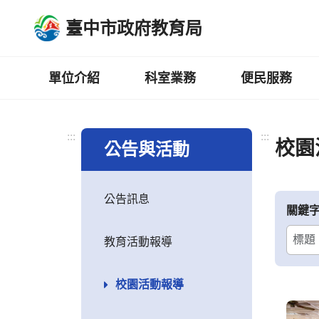
跳
臺中市政府教育局
到
主
要
內
單位介紹
科室業務
便民服務
容
區
:::
:::
校園
公告與活動
公告訊息
關鍵
教育活動報導
校園活動報導