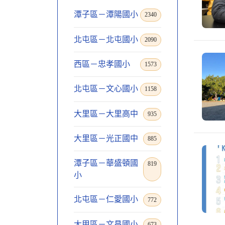
潭子區－潭陽國小
2340
北屯區－北屯國小
2090
西區－忠孝國小
1573
北屯區－文心國小
1158
大里區－大里高中
935
大里區－光正國中
885
潭子區－華盛頓國
819
小
北屯區－仁愛國小
772
大甲區－文昌國小
673