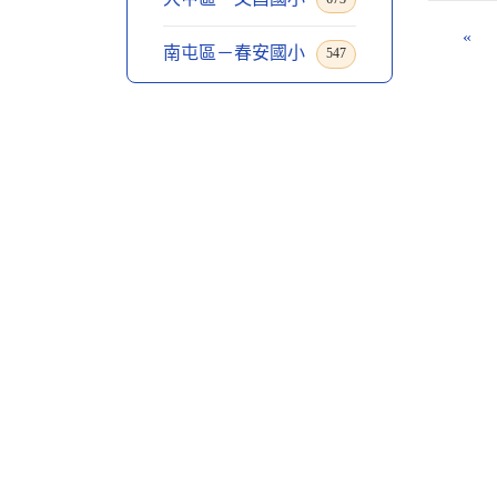
«
南屯區－春安國小
547