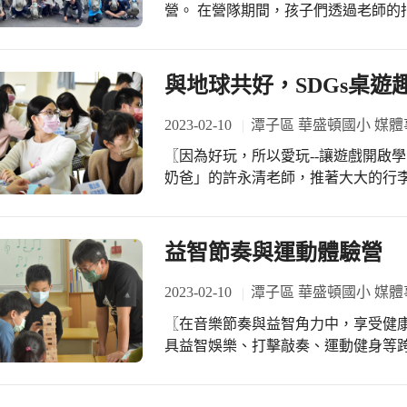
一個很棒的起頭，藉由大家不斷提供
營。 在營隊期間，孩子們透過老師的指導，拍攝了我們在校園從未注意到的植物，
正式進入了創作期。 對於之後的完成後的園歌，全園上下都非常的期待。保育組長
並從中學習如何欣賞大自然之美~?? 我們不僅在課堂上看見了真實的野生植物，還
蕭心慈說：「楊子樸老師的到來為學
收集了些乾燥的樹葉和果實來拼湊出
耳熟能詳的流行音樂，我們都很期待
的水嗎？不用擔心!我們利用了在樹林
與地球共好，SDGs桌遊
一新且朗朗上口的園歌，帶給南屯幼
濾水器。我們也烹飪了美味佳餚，並練習了
一次為幼兒園寫歌，感覺很酷又很棒
個冬令營的課程中，不僅建立了他們
2023-02-10
潭子區 華盛頓國小 媒體
孩子也能就讀這裡，所以也會以一個
以及解決問題的能力、創造力和想像
說：「這次能讓楊子樸老師來操刀協
〖因為好玩，所以愛玩--讓遊戲開啟學習！〗 溫暖的冬日清晨，被
營呢！ During this winter break, the International Preparatory Studies’ team and foreign
法、在地的元素與幼兒園的特色，這
奶爸」的許永清老師，推著大大的行
teachers planned a three-day wilderness s
久，非常期待這首園歌的誕生。」
華小老師一場精采絕倫的教學分享！這
students to learn how to appreciate nature
桌遊設計師與推廣高手，他用溫暖的
attention to at school. Not only did we get to meet the real wild lives in class, but we also
共作，讓遊戲開啟學習，用輕輕款款的節奏，
益智節奏與運動體驗營
collected dried leaves and fruits to piece 
國17項永續發展目標，進一步審視1
about clean water when camping in the wil
領域，進行生活化的具體落實行動，
2023-02-10
潭子區 華盛頓國小 媒體
surprisingly easy collectable supplies in
同目標前進，一起改變我們共同的未
practiced bandaging the wounds if we ever got hurt. Our children build t
〖在音樂節奏與益智角力中，享受健康快意生活！〗 如何
SDGs就是給地球的藥方，只要從自
English across all skills whilst developing 
具益智娛樂、打擊敲奏、運動健身等跨領域體驗呢？ 走近
的小天使！ 用SDGs打造2030未來新世界，你我都不會缺席，一起化身為小小的水
and imagination. Who wouldn’t love a camp
智節奏與運動體驗營」的孩子們，在
滴，心連心，手牽手，漸漸形成涓涓
樂器，從節奏遊戲中提升音樂素養和
聚成汪洋大海！