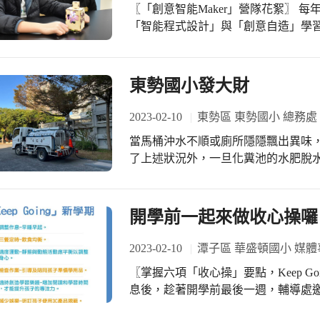
樸實悠閒的家庭感，正是適合家長與
〖「創意智能Maker」營隊花絮〗 每年寒暑假令人期待的科技營隊，這一次結合了
書館波隆那無字繪本大獎一套12本繪
晤談室暨交誼廳的落成，全園同仁都
「智能程式設計」與「創意自造」學習
讀，有更深入的探索，除了從圖像尋
祝，也讓這美妙的空間正式融入大家的日常生活。 能夠完成
窮樂趣。 課堂中，老師帶著孩子們從Micro:bit程式設計出發，結合感測技術與雷射
力，並增強自己的閱讀能力。 圖像敘事是所有藝術的起源和元素，而插畫與繪本是
重重困難，相當不容易。負責空間重
雕刻機具的使用，帶領孩子發揮創意，製作屬於
圖像藝術的整合呈現，無字繪本沒有
倉庫是一件費時艱辛的事情，但一步
絮，欣賞孩子們令人驚嘆的作品吧！
東勢國小發大財
力。謝謝淑女老師，引領我們進入圖
計，讓原本死氣沉沉區域，變成溫馨
的教師研習後，相信華小的師生將從
升上來。」擔任裝潢設計的總務組長
2023-02-10
東勢區 東勢國小 總務處
舊教具，平時上鎖亦疏於整理，彷彿
整理下，騰出偌大的空間，讓午後陽
當馬桶沖水不順或廁所隱隱飄出異味
中，好幾次碰見孩子好奇的眼神和詢
了上述狀況外，一旦化糞池的水肥脫
談室能讓家長、孩子及老師感到舒適
化糞池主要是利用化糞池中富含豐富
「環境對於人的影響很大，舒適正向
達到自然分解水肥的作用，這便是化
長晤談室暨交誼廳的落成，除了提供
時，無需抽化糞池。然而現代人習慣
開學前一起來做收心操囉
個新的研討會議場所，無疑是南屯幼
會殺死化糞池中蘊含的微生物菌種，
度緩慢，分解水肥也需要時間，當菌
2023-02-10
潭子區 華盛頓國小 媒體
分解作用，此時就需要外力介入，透過抽
〖掌握六項「收心操」要點，Keep Going迎向新學
間總務處特別聯絡環保局水肥車，分
息後，趁著開學前最後一週，輔導處
化糞池，才能使化糞池正常運作，避
操」，幫助孩子重新調整作息，做好整裝待發的心理
糞池的費用。