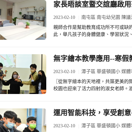
益智角力，更讓教室裡歡聲笑語不斷
家長晤談室暨交誼廳啟用
子們的身體記憶，假期中也能享有健康生活。 短短的營隊時光，就
足的笑容裡，劃下令人難忘的驚嘆號
2023-02-10
南屯區 南屯幼兒園 陳議
親師合作是幫助教育成功所不可或缺
此，舉凡孩子的身體健康、學習狀況
事。即使在科技普及的現代，往往一
通訊軟體等都可以成為親師溝通的管
除，家長更期盼能夠有機會進到幼兒
無字繪本教學應用--寒假
狀況的描述，同時也更加有感情。 依據《幼兒園及其分班基本設施設備標準》第15
條規定：「幼兒園應留設可供教保服
2023-02-10
潭子區 華盛頓國小 媒體
光線及照度充足、通風良好；滿足教
〖從無字繪本的天地裡，共築更美的閱讀風景。〗 陽光撒落
討之使用。」在多數幼兒園，因為囿
校園也迎來了活力四射的淑女老師。
之。而南屯幼兒園感受到家長們的需
與插畫家協會台灣分會會長，更是創作許多圖
重新盤點。動用了許多人力與時間，
華小的老師帶來精彩的無字繪本教學
統地移放到特定儲藏室，除了整頓好
性，引領老師如何以多元有趣的教學
運用智能科技，享受創意
空間—集便利、通風、明亮、靠近校門出入
粘土創作奇幻怪獸，並藉由不同角色
二階段裝潢規劃，主打溫馨柔和的舒
趣的故事；如何運用四格漫畫訓練說
2023-02-10
潭子區 華盛頓國小 媒體
把戶外的自然光引入室內。搭配原有
物，可以發掘出各種有趣的事物。 去年經由嚴博士的推薦，翡冷翠文創致贈本校圖