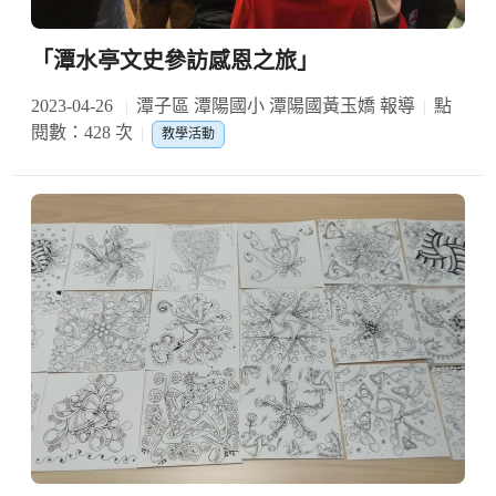
「潭水亭文史參訪感恩之旅」
2023-04-26
潭子區 潭陽國小 潭陽國黃玉嬌 報導
點
閱數：428 次
教學活動