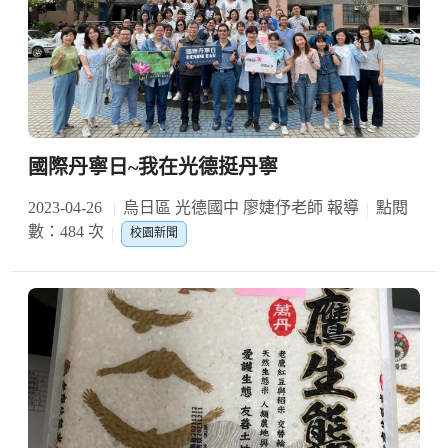
國際丹寧日~我在光德挺丹寧
2023-04-26
烏日區 光德國中 廖婕伃老師 報導
點閱
數：484 次
校園新聞