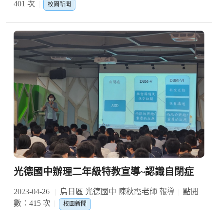
401 次
校園新聞
光德國中辦理二年級特教宣導~認識自閉症
2023-04-26
烏日區 光德國中 陳秋霞老師 報導
點閱
數：415 次
校園新聞