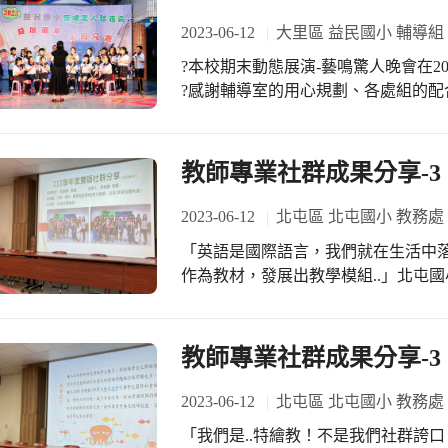
2023-06-12
大里區 益民國小 輔導組
?本校期末動態展演-藝鳴驚人晚會在2
?感謝輔導室的用心規劃、各處組的
們的用心演出… ?感謝我們氣勢全開-
賞者的表現也很讚！ 這些優秀的表現，都是
迎自行點閱觀看https://flic.kr/s/aHBqjA
教師專業社群成果分享-3
2023-06-12
北屯區 北屯國小 教務處
「英語是國際語言，我們就在生活中
作為教材，發展出教學模組..」北屯
專業學習社群是指一群志同道合的教育
標，為致力於促進學生. 獲得更佳的
這個理念下，北屯國小教師專業社群
教師專業社群成果分享-3
2023-06-12
北屯區 北屯國小 教務處
「我們是..特繪教！不是我們社群誇