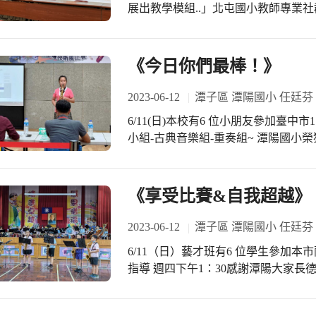
展出教學模組..」北屯國小教師專業
是指一群志同道合的教育工作者所組.
促進學生. 獲得更佳的學習成效，而
北屯國小教師專業社群成果分享，精
《今日你們最棒！》
2023-06-12
潭子區 潭陽國小 任廷芬
6/11(日)本校有6 位小朋友參加臺中
小組-古典音樂組-重奏組~ 潭陽國小榮
暟、5-10林朕霆、5-10施雨彤、4-10
組 第一名：6-9許秉新 第二名：6-9翁
獨奏A組 第一名：5-10施雨彤 第二名：
《享受比賽&自我超越》
裕文老師辛苦指導 感謝術科佩君老師的
一層樓！加油！
2023-06-12
潭子區 潭陽國小 任廷芬
6/11（日）藝才班有6 位學生參加
指導 週四下午1：30感謝潭陽大家
予加油鼓勵 感謝術科佩君老師協助帶
參賽小朋友們榮獲佳績