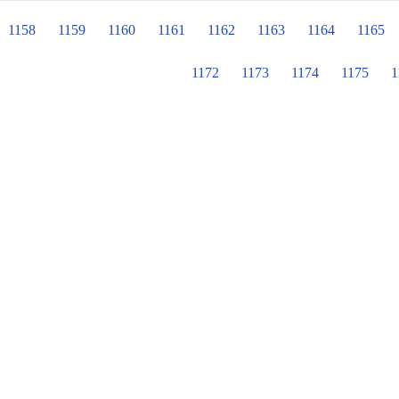
協助與幫忙 除此之外還會協助圖書室的
會的所有志工們 潭陽有你們~真好喔
1158
1159
1160
1161
1162
1163
1164
1165
1172
1173
1174
1175
1