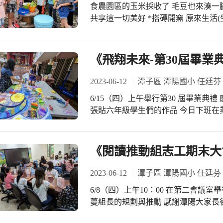
食農園區的玉米採收了 毛豆也來湊一腳 校長 會長 老師 辛苦的志工們一起來與我們
共享這一切美好 *搭磚開窯 原來生活(
滋味 *石頭湯裡有淚水 *謝天謝地
《飛翔未來-第30屆畢業
2023-06-12
潭子區 潭陽國小 任廷芬
6/15（四）上午舉行第30 屆畢業典
張貼六年級學生們的作品 今日下班在
在幫忙作畫暨布展 辛苦大家了！ 下
希望給予第30 屆畢業生們有個難忘的
《閱讀推動組志工期末大
2023-06-12
潭子區 潭陽國小 任廷芬
6/8（四）上午10：00 在第二會議
蔓組長的規劃與推動 感謝潭陽大家長
圖推宛儒老師暨淑慧老師 藉此會議感