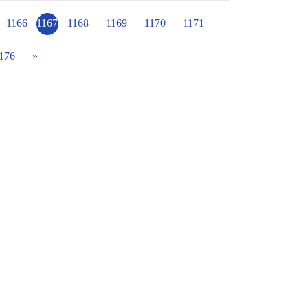
主題書展活動暨入班說故事...等 感謝今日與
！
1166
1167
1168
1169
1170
1171
176
»