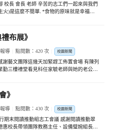
生火)是這麼不簡單. *食物的原味就是幸福的
典禮布展》
 報導
點閱數：420 次
校園新聞
禮 感謝藝文團隊這幾天加緊趕工佈置會場 有陳列
業勤三樓禮堂看見科任家毓老師與她的老公還
週三下午還有氣球拱門造型等佈置 敬請期待！
畢業典禮喔！
會》
 報導
點閱數：430 次
校園新聞
室舉行期末閱讀推動組志工會議 感謝閱讀推動翠
德惠校長帶領團隊教務主任、設備璧婉組長、
謝閱讀推動組志工們這一年來在高圖暨低圖的