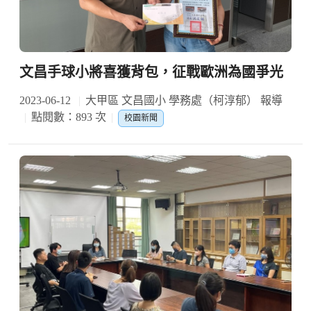
文昌手球小將喜獲背包，征戰歐洲為國爭光
2023-06-12
大甲區 文昌國小 學務處（柯淳郁） 報導
點閱數：893 次
校園新聞