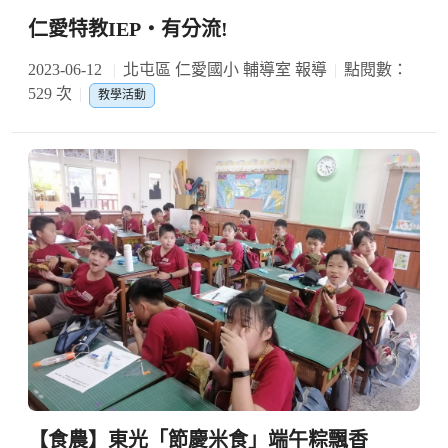
仁愛特教IEP‧有分流!
2023-06-12
北屯區 仁愛國小 輔導室 報導
點閱數：
529 次
教學活動
【食農】東光「節慶米食」端午粽飄香