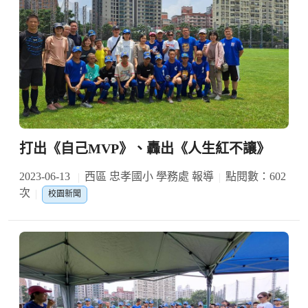
打出《自己MVP》、轟出《人生紅不讓》
2023-06-13
西區 忠孝國小 學務處 報導
點閱數：602
次
校園新聞