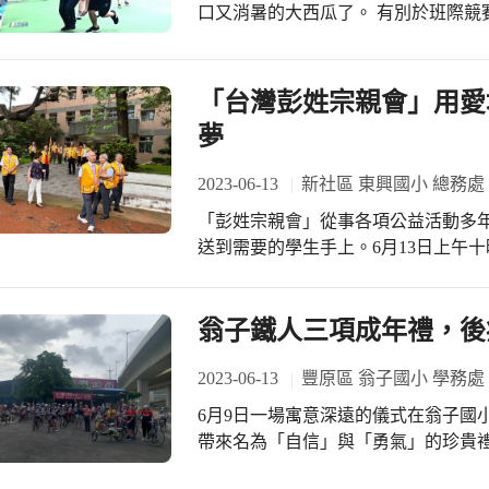
口又消暑的大西瓜了。 有別於班際競
使是小小的善意舉動，也能對於社會
對上學生、學生對上老師、老師對上
笑聲卻整場洋溢，不絕於耳。 經過一
另一面，看見爸爸們百發百中的美技
「台灣彭姓宗親會」用愛
遇強更強、遇弱則偷偷示弱放水給女
夢
用力揮舞彩球，美好的球賽，每一位都
了，清甜可口的美味西瓜讓每個在場
2023-06-13
新社區 東興國小 總務處
「彭姓宗親會」從事各項公益活動多
送到需要的學生手上。6月13日上午
東興國小捐資興學，一行人(彭榮芳總
長、副秘書長、財政長、彭玄巧、彭雲
人，將愛心送到東興國小，捐贈每生五
翁子鐵人三項成年禮，後
會」除用愛堆積學習起跑點，也傳遞
健。 首先，五甲學生以太鼓迎賓，小
2023-06-13
豐原區 翁子國小 學務處
與美的結合，孩子的自信心與笑容充
6月9日一場寓意深遠的儀式在翁子國
歡呼聲連連。 待捐贈儀式完成後，彭
帶來名為「自信」與「勇氣」的珍貴禮
多年前客家人從廣東南移時，曾經在
跑步1.2公里的鐵人三項認證活動，向
和國」，由於客家人族群習武風氣盛