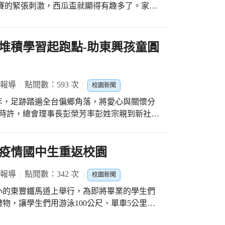
賽的緊張刺激，西瓜盃就顯得有趣多了。家長
產生影響喔！
家長，臨時組成的隊伍，得分不一定很多，但
個半小時的十場競賽，看見師長們身手敏捷的
，看見媽媽們奮不顧身爭球精神，看見孩子們
堆積學習起跑點-助東興孩童圓
老師們的可愛模樣，看見場邊最熱情的啦啦隊
是最終贏家。 賽後當然要好好享用大西瓜
的親師生吃在嘴裡，甜在心裡。
 報導
點閱數：593 次
校園新聞
年，足跡踏遍全台偏鄉角落，將愛心與關懷分
十時許，總會理事長彭榮芳率彭姓宗親到新社區
會長、彭雪官理事長、彭匡正前理事長、秘書
福、彭次強、彭勝雄、彭志誠、彭月霞等)14
百元獎學金，受惠學童有42名，「彭姓宗親
疫情國中生重返校園
溫暖與熱情，讓東興孩子在成長路上走得更穩
鼓手透過締鼓與宮鼓不同的音域充分展現了力
 報導
點閱數：342 次
校園新聞
分展現在臉上；整場的貴賓與師生熱烈鼓掌，
小的東豐鐵馬道上舉行，為即將畢業的學生們
榮芳總會理事長親切的跟小朋友說故事：兩百
物，讓學生們用游泳100公尺、單車5公里和
印尼加里曼丹創立歷史上第一個華人「蘭芳共
世界證明我們長大了! 昨天天氣有點不穩定，
又相當團結，移民到臺灣後成立「彭姓宗親