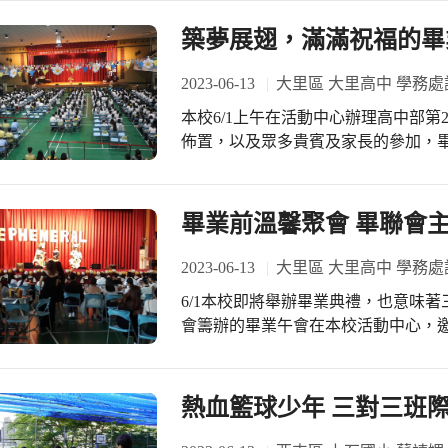
完成單車挑戰後開始跑步下雨了，所
會」以弘揚傳統忠孝文化，鼓勵後代
些努力和汗水，不僅是為了通過一個考
築夢展翅，滿滿祝福的畢
並發揮宗親互助精神，以興辦公益慈
這個特別的夜晚，球場上彌漫著歡樂
勤奮向上的孩子，將愛心化為實際行
他們六年來的成長和努力親自見證。 
2023-06-13
大里區 大里高中 學務處
康、安全、快樂的兒童成長環境。 校
覆地的變遷。新冠肺炎疫情席捲而來
不畏逆境，更要力爭上游，將來有能力
本校6/1上午在活動中心辦理高中部第
業典禮也無法如期舉行。然而，也在
也勉勵學生，要懂得感恩惜福，學習
佈置，以及眾多貴賓及家長的參加，
業生，共聚校園，共享授獎儀式，還
馨的愛傳承下去，現在雖然是接受愛
會場除了各獎項的頒獎之外，還穿插
相聚，那份溫暖，彷彿將時光倒轉，
的人，手心從「向上」到「向下」。 
演唱，最後在向師長的獻花和感恩祝
溫馨充斥在空氣中，所有的翁子人們，We are all b
行人開心地參觀東興校園，「哇！獨
畢業前溫馨聚會 畢聯會
「鳳凰花開得正燦爛，在這麼美麗校
有禮貌」「東興的孩子不只太鼓打得好
2023-06-13
大里區 大里高中 學務處
溫暖的鼓勵，已經傳達到每個孩子的
6/1本校即將舉辦畢業典禮，也意味
增添一份勇氣，帶著愛展開「冒險」
會籌辦的畢業午會在本校活動中心，
台做表演，和在台下的畢業班同學同
情依依的午后時光。
熱血籃球少年 三對三班