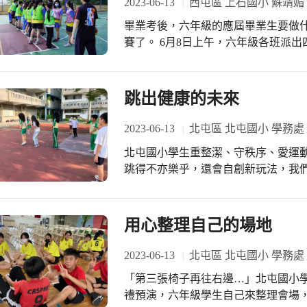
2023-06-13
西屯區 上石國小 蘇靖媚
畢業考後，六年級的應屆畢業生要做
賽了。 6月8日上午，六年級各班派出四隊彼此廝殺，累積四隊成績做為班級總分，
20分鐘時間內，運球、投籃、搶籃板
一場班際競賽的榮光。經過激烈的循
最終，果然不負眾望由臺中市普及化籃球
跳出健康的未來
汗如雨的球場上，雖然彼此是激烈的
神，即便是對手跌倒，也不忘立即伸
2023-06-13
北屯區 北屯國小 學務處
贏，場邊啦啦隊加油聲，未曾停過，
北屯國小學生重整潔、守秩序、愛運
一場值得大家喝采的競賽。
跳得不亦樂乎，還會自創新玩法，我
用心整理自己的場地
2023-06-13
北屯區 北屯國小 學務處
「第三張椅子再往右邊…」北屯國小
禮預演，六年級學生自己來整理會場