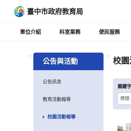
跳
臺中市政府教育局
到
主
要
內
單位介紹
科室業務
便民服務
容
區
:::
:::
校園
公告與活動
公告訊息
關鍵
教育活動報導
校園活動報導