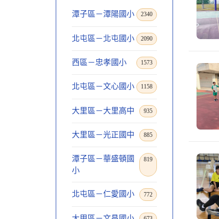
潭子區－潭陽國小
2340
北屯區－北屯國小
2090
西區－忠孝國小
1573
北屯區－文心國小
1158
大里區－大里高中
935
大里區－光正國中
885
潭子區－華盛頓國
819
小
北屯區－仁愛國小
772
大甲區－文昌國小
673