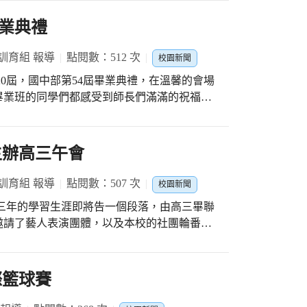
有六年級畢業生堅持風雨無阻，奮力前行；這
子孫慎終追遠，緬懷先祖篳路藍縷開創艱辛，
驗，更是為了對自己說：「我可以的！」 在
業典禮
善事業為宗旨，落實照顧優秀清寒學生，獎勵
和感動的氛圍。家長們為孩子們頒發獎項，為
動幫助偏鄉孩童，協助偏遠學校建構一個健
在過去的三年裡，我們經歷了一場生活的翻天
訓育組 報導
點閱數：512 次
校園新聞
友彭雪官理事長也鼓勵學弟妹：除認真學習，
，學校被迫停課不停學，連帶著過去三年的畢
時要回饋社會，分享愛與關懷。 廖梅芳校長
20屆，國中部第54屆畢業典禮，在溫馨的會場
今晚，我們召回了國一、國二、國三的翁子畢
愛與關懷並幫助別人，希望孩子們能將這份溫
畢業班的同學們都感受到師長們滿滿的祝福，
有烤豬宴，奪回失去的畢業典禮。那種久違的
的人，但長大後可以期許自己變成一個能給予
了藝人和社團表演，以及畢業原創歌曲的現場
老師們和同學們久別重逢，那份濃濃的感動與
最後，在廖梅芳校長與周慶興主任帶領下，一
福聲中畫下了完美的句點。
onded again, stronger than ever!
角仙出來迎接客人了，好豐富的生態環境。」
主辦高三午會
園裡學習的孩子，好幸福。」「東興的孩子很
，扯鈴也一級棒！」 相信這一份愛心公益與
訓育組 報導
點閱數：507 次
校園新聞
心中，也希望這一份善的循環，能讓弱勢孩子
著三年的學習生涯即將告一個段落，由高三畢聯
與「體驗」的學習旅程。
邀請了藝人表演團體，以及本校的社團輪番上
樂，在美食和音樂的陪伴之下，度過了一個離
際籃球賽