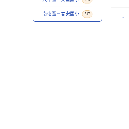
南屯區－春安國小
547
«