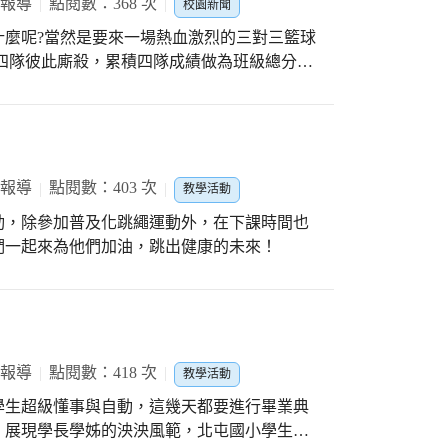
 報導
點閱數：368 次
校園新聞
什麼呢?當然是要來一場熱血激烈的三對三籃球
、蓋火鍋，班級中的四支隊伍，努力爭取最後
環賽，四強出列，再度進行準決賽及決賽後，
冠軍的601班拔得頭籌，奪下桂冠。 在揮
競爭者，但上石的孩子就是這麼有運動家精
出援手，將對方拉起，再繼續球賽。而不管輸
 報導
點閱數：403 次
教學活動
只有鼓勵，沒有指責，這是一場君子之爭，是
動，除參加普及化跳繩運動外，在下課時間也
們一起來為他們加油，跳出健康的未來！
 報導
點閱數：418 次
教學活動
學生超級懂事與自動，這幾天都要進行畢業典
，展現學長學姊的泱泱風範，北屯國小學生真