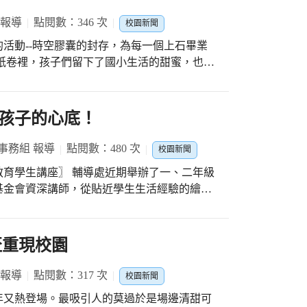
 報導
點閱數：346 次
校園新聞
活動--時空膠囊的封存，為每一個上石畢業
好的過去，也是璀璨的未來。 6月9日，
封蠟儀式，溫暖的燭光搖曳中，是老師的不捨
生齊聚鳳凰樹下，將這盛載166份心意的時空
孩子的心底！
校開啟這珍貴美好的寶藏。
事務組 報導
點閱數：480 次
校園新聞
處近期舉辦了一、二年級
基金會資深講師，從貼近學生生活經驗的繪本
平的SDGs時事議題連結，鼓勵孩子們覺察自
、願意嘗試解決問題，從自己的心理健全開
更美好的發展。 講師結合了小板凳
盃重現校園
學的愛心祝福列車，抵達第二站臺中華盛頓小
遞到華小孩子的手上，讓每一份溫暖祝福都更
 報導
點閱數：317 次
校園新聞
年又熱登場。最吸引人的莫過於是場邊清甜可
呢！講師也鼓勵大家：付出就是一種幸福，即