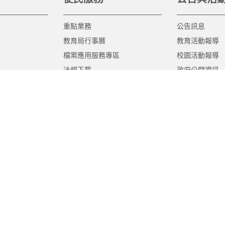
重點業務
公告訊息
教育局行事曆
教育活動報導
檔案應用服務專區
校園活動報導
法規下載
政府公開資訊
意見信箱
遊說法專區
報告書專區
教育紀要