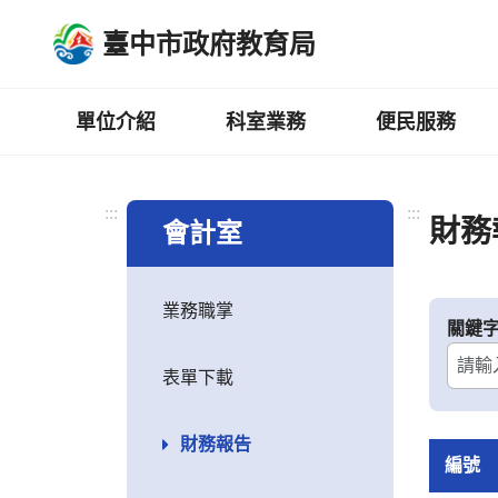
跳
臺中市政府教育局
到
主
要
內
單位介紹
科室業務
便民服務
容
區
:::
:::
財務
會計室
業務職掌
關鍵
表單下載
財務報告
編號