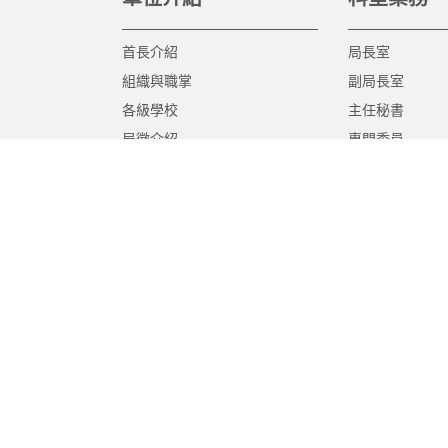
首長介紹
局長室
組織與職掌
副局長室
各級學校
主任秘書
局徽介紹
專門委員
高中職教育科
國中教育科
國小教育科
幼兒教育科
終身教育科
特殊教育科
課程教學科
體育保健科
工程營繕科
秘書室