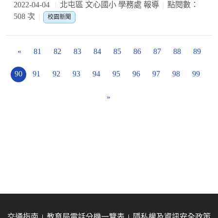
2022-04-04
北屯區 文心國小 學務處 報導
點閱數：
508 次
校園新聞
«
81
82
83
84
85
86
87
88
89
90
91
92
93
94
95
96
97
98
99
»
交通指南
教育局電話分機一覽表
隱私權及資訊安全政策