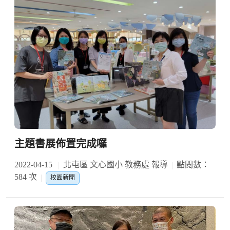
主題書展佈置完成囉
2022-04-15
北屯區 文心國小 教務處 報導
點閱數：
584 次
校園新聞