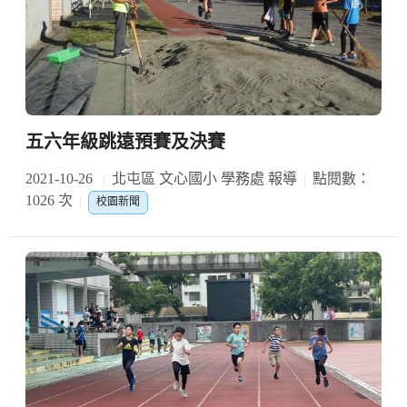
五六年級跳遠預賽及決賽
2021-10-26
北屯區 文心國小 學務處 報導
點閱數：
1026 次
校園新聞