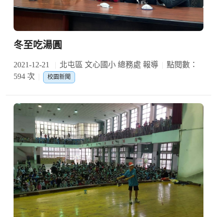
冬至吃湯圓
2021-12-21
北屯區 文心國小 總務處 報導
點閱數：
594 次
校園新聞