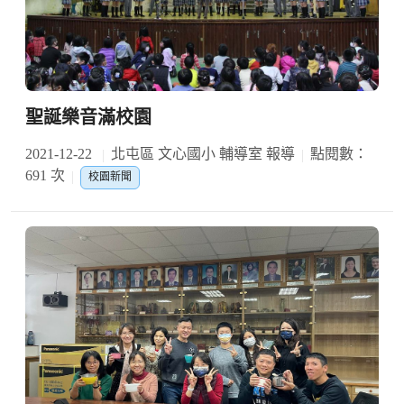
聖誕樂音滿校園
2021-12-22
北屯區 文心國小 輔導室 報導
點閱數：
691 次
校園新聞