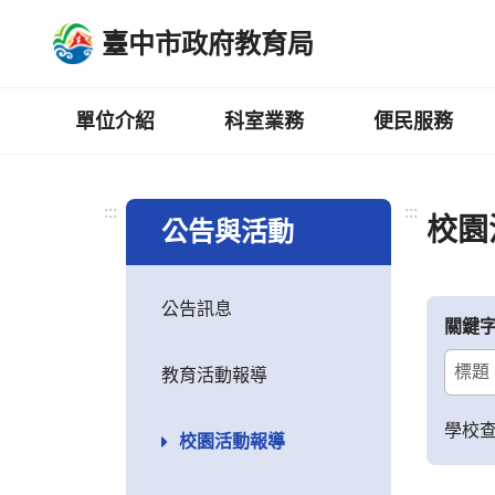
跳
臺中市政府教育局
到
主
要
內
單位介紹
科室業務
便民服務
容
區
:::
:::
校園
公告與活動
公告訊息
關鍵
教育活動報導
學校
校園活動報導