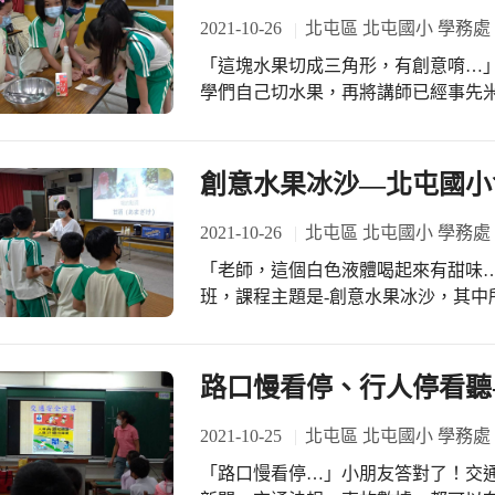
2021-10-26
北屯區 北屯國小 學務處
「這塊水果切成三角形，有創意唷…」
學們自己切水果，再將講師已經事先米
在水果皿中、加入冰沙，創意冰沙就
創意水果冰沙—北屯國小
2021-10-26
北屯區 北屯國小 學務處
「老師，這個白色液體喝起來有甜味
班，課程主題是-創意水果冰沙，其中
麴」--米麴在發酵過程中，會產生許
膚產生許多好處。講師已經事先米麴汁
漿或牛奶中，親自嘗嘗味道，接著再
路口慢看停、行人停看聽-
2021-10-25
北屯區 北屯國小 學務處
「路口慢看停…」小朋友答對了！交