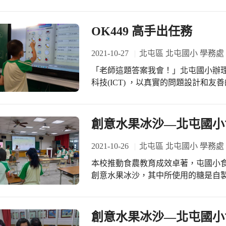
接種、休息看反應等，每一到關卡都
生感到溫暖又安心，志工伙伴謝謝您
OK449 高手出任務
2021-10-27
北屯區 北屯國小 學務處
「老師這題答案我會！」北屯國小辦
科技(ICT) ，以真實的問題設計和
望能即時提供個人或單位可靠、有效、充分的參考資
完成任務後一起享受甜美的成果！
創意水果冰沙—北屯國小
2021-10-26
北屯區 北屯國小 學務處
本校推動食農教育成效卓著，屯國小食
創意水果冰沙，其中所使用的糖是自製
過程中，會產生許多發酵代謝物，比
講師已經事先米麴汁-米花汁製作完成
嘗嘗味道，接著再切水果、製冰沙，
創意水果冰沙—北屯國小