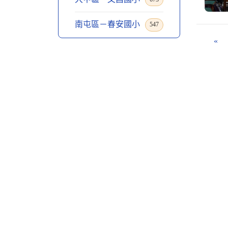
南屯區－春安國小
547
«