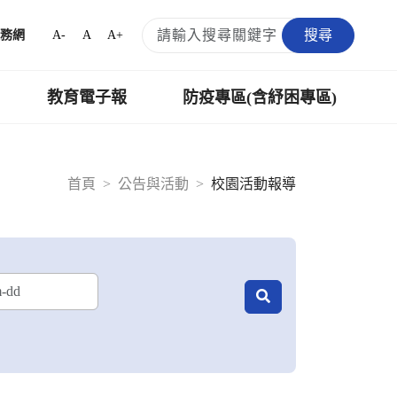
搜尋
A-
A
A+
務網
教育電子報
防疫專區(含紓困專區)
首頁
公告與活動
校園活動報導