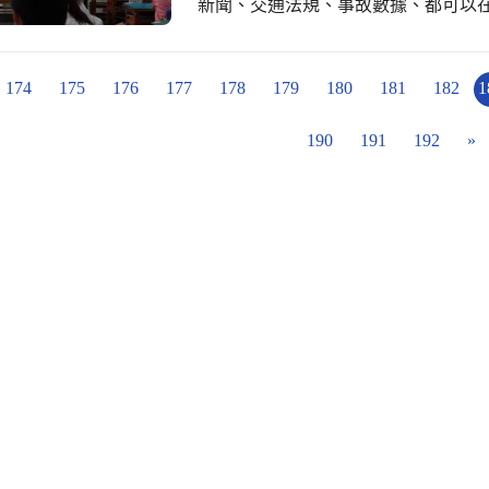
新聞、交通法規、事故數據、都可以在
交通知識並遵守交通規則。本校推動交
入班宣導，除主題宣導「路口慢看停
素養落實於生活中。
174
175
176
177
178
179
180
181
182
1
190
191
192
»