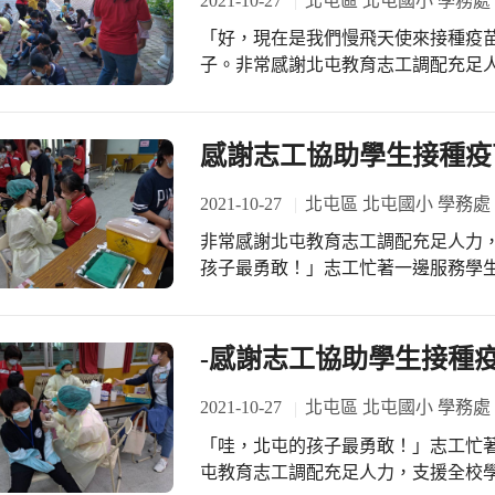
2021-10-27
北屯區 北屯國小 學務處
「好，現在是我們慢飛天使來接種疫
子。非常感謝北屯教育志工調配充足
量體溫、到疫苗接種、休息看反應等
朗的笑容，讓學生感到溫暖又安心，
感謝志工協助學生接種疫苗
2021-10-27
北屯區 北屯國小 學務處
非常感謝北屯教育志工調配充足人力
孩子最勇敢！」志工忙著一邊服務學生
如有持續發燒、意識或行為改變、呼吸
志工伙伴謝謝您，有您真好！。
-感謝志工協助學生接種疫
2021-10-27
北屯區 北屯國小 學務處
「哇，北屯的孩子最勇敢！」志工忙
屯教育志工調配充足人力，支援全校