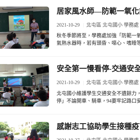
居家風水師—防範一氧化
2021-10-29
北屯區 北屯國小 學務處
秋冬季節將至，學務處加強「防範一
氣熱水器時，若有頭昏、噁心、嗜睡
器，打開通往室外的窗戶通風，身體
再打119電話求助。
安全第一慢看停-交通安全
2021-10-29
北屯區 北屯國小 學務處
北屯國小維護學生交通安全不遺餘力
停」不論開車、騎車，94要牢記路口安
看」：擺頭左右察看，有無人車3.「
感謝志工協助學生接種疫苗