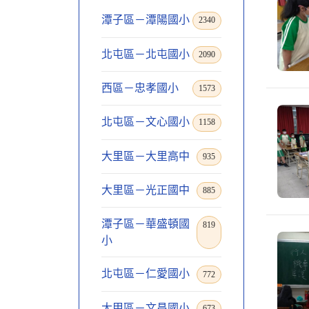
潭子區－潭陽國小
2340
北屯區－北屯國小
2090
西區－忠孝國小
1573
北屯區－文心國小
1158
大里區－大里高中
935
大里區－光正國中
885
潭子區－華盛頓國
819
小
北屯區－仁愛國小
772
大甲區－文昌國小
673