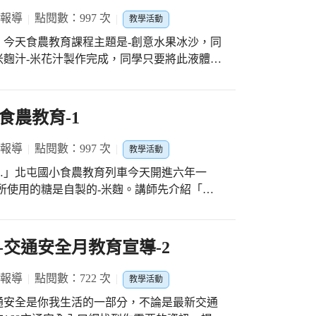
 報導
點閱數：997 次
教學活動
今天食農教育課程主題是-創意水果冰沙，同
麴汁-米花汁製作完成，同學只要將此液體加
此呈現！
食農教育-1
 報導
點閱數：997 次
教學活動
…」北屯國小食農教育列車今天開進六年一
所使用的糖是自製的-米麴。講師先介紹「米
多發酵代謝物，比如說會產生麴酸，麴酸對皮
-米花汁製作完成，同學只要將此液體加在豆
切水果、製冰沙，先來看看大家的傑作吧！
交通安全月教育宣導-2
 報導
點閱數：722 次
教學活動
通安全是你我生活的一部分，不論是最新交通