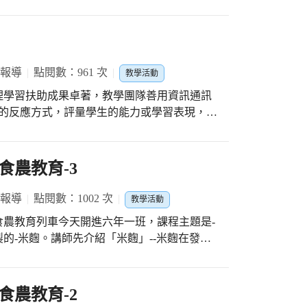
有志工協助，親切的態度、開朗的笑容，讓學
，有您真好！
 報導
點閱數：961 次
教學活動
理學習扶助成果卓著，教學團隊善用資訊通訊
友善的反應方式，評量學生的能力或學習表現，希
訊，OK449 高手出任務，學生
食農教育-3
 報導
點閱數：1002 次
教學活動
農教育列車今天開進六年一班，課程主題是-
的-米麴。講師先介紹「米麴」--米麴在發酵
如說會產生麴酸，麴酸對皮膚產生許多好處。
，同學只要將此液體加在豆漿或牛奶中，親自
先來看看大家的創作吧！
食農教育-2