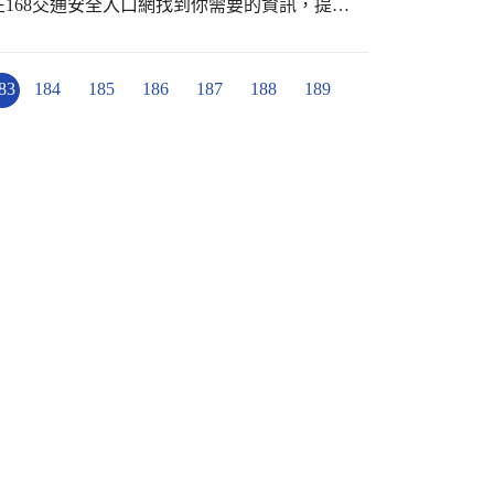
168交通安全入口網找到你需要的資訊，提升
通安全教育不遺餘力，10月份由學務處老師
、行人停看聽」、有獎徵答，希望將交通安全
83
184
185
186
187
188
189