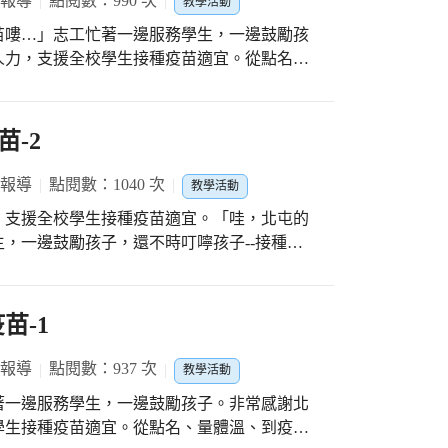
 報導
點閱數：990 次
教學活動
苗嘍…」志工忙著一邊服務學生，一邊鼓勵孩
人力，支援全校學生接種疫苗適宜。從點名、
，每一到關卡都有志工協助，親切的態度、開
志工伙伴謝謝您，有您真好！
-2
 報導
點閱數：1040 次
教學活動
，支援全校學生接種疫苗適宜。「哇，北屯的
，一邊鼓勵孩子，還不時叮嚀孩子--接種後
困難、心跳加速等不 適症狀，應儘速就醫，
苗-1
 報導
點閱數：937 次
教學活動
著一邊服務學生，一邊鼓勵孩子。非常感謝北
學生接種疫苗適宜。從點名、量體溫、到疫苗