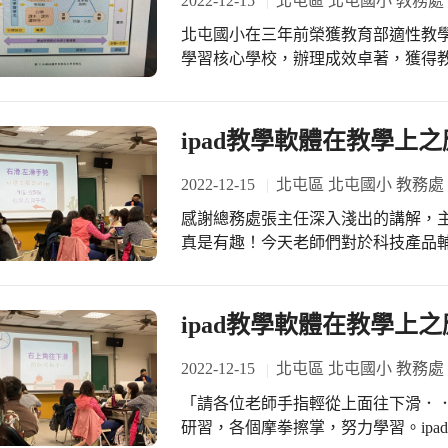
2022-12-15
北屯區 北屯國小 教務處
北屯國小在三年前榮獲教育部適性教
學習核心學校，辦理成效卓著，獲得
也！辦理適性教學核心學校需成立適性
交流會議，總計 至少 4 場會議，
與具體成效。 五、研發適性教學教案
ipad教學軟體在教學上
從翻轉教學、自主學習或漸進式探究等教
元)，並以實驗設計或準實驗設計(含實
2022-12-15
北屯區 北屯國小 教務處
教學實驗以及 1 場公開授課以及 3
感謝總務處張主任深入淺出的講解，
規畫，學生學習有效率，感謝全校師
真是有趣！今天老師們對於科技產品
習。善用iPad 和Mac在課室教學
心完成手邊作業。教師可以透過AirD
上展示學生作品。
ipad教學軟體在教學上之
2022-12-15
北屯區 北屯國小 教務處
「請各位老師手指輕從上面往下滑．
研習，各個摩拳擦掌，努力學習。ipa