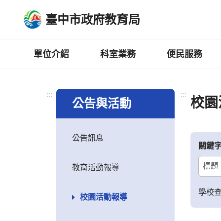
跳
臺中市政府教育局
到
主
要
內
單位介紹
科室業務
便民服務
容
區
:::
:::
校園
公告與活動
公告訊息
關鍵
教育活動報導
學校
校園活動報導