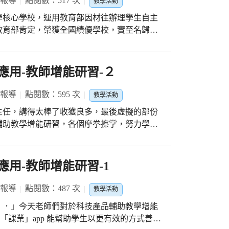
 報導
點閱數：517 次
教學活動
學核心學校，運用教育部因材往辦理學生自主
教育部肯定，榮獲全國績優學校，實至名歸
教學教師社群，於每學期召開 2 次以上經驗
每場至少三位教師參與，分享因材網教學應用模式
，並進行教學行動研究及公開授課 核心學校需
之應用-教師增能研習-２
學模式中至少研發 1 份教案 (配合實驗單
驗組與對照組至少各二班)，進行 1 個單元的
 報導
點閱數：595 次
教學活動
 場開放教室，探討適性教學之成效，老師教學有
主任，講得太棒了收獲良多，最後虛擬的部份
生參與與努力！
輔助教學增能研習，各個摩拳擦掌，努力學
中，老師以便指導學生學習各種內容，並讓他們專
rop 向全班或個別學生收發檔案，或在大螢幕
應用-教師增能研習-1
 報導
點閱數：487 次
教學活動
．．」今天老師們對於科技產品輔助教學增能
d「課業」app 能幫助學生以更有效的方式善用