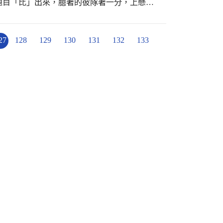
題目「比」出來，臆著的彼隊著一分，上懸分
家作伙來耍看覓。
27
128
129
130
131
132
133