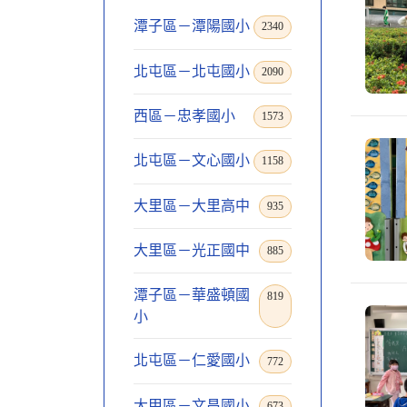
潭子區－潭陽國小
2340
北屯區－北屯國小
2090
西區－忠孝國小
1573
北屯區－文心國小
1158
大里區－大里高中
935
大里區－光正國中
885
潭子區－華盛頓國
819
小
北屯區－仁愛國小
772
大甲區－文昌國小
673