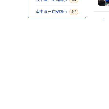
南屯區－春安國小
547
«