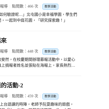
 報導
點閱數：466 次
教學活動
間，一起到中庭花園，「研究探索趣！」
起來
 報導
點閱數：448 次
教學活動
效斐然，在校慶期間辦理募報活動中，以愛心
填上捐報者姓名並張貼在海報上，家長熱烈響
朵，班班開花。捐書活動中，以綠色樹葉代表
名並張貼在閱讀生命樹海報上，家長亦熱烈響
活動結束後，將班級愛心花朵及閱讀生命樹移
的活動-2
愛書人的付出。
 報導
點閱數：459 次
教學活動
.」上台語課的時陣，老師予阮耍趣味的遊戲，