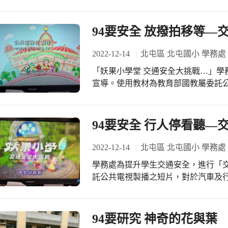
iPad 的創作力量。老師隨時隨地一
後回饋條」，快速查看學生的學習情
94要安全 放撥拍移等—交
2022-12-14
北屯區 北屯國小 學務處
「妖果小學堂 交通安全大挑戰…」學務處為提升學生交通安全，進行「交通安全」
宣導。使用教材為教育部國教屬委託
導「路口慢看停 行人停看聽」，「避
動及文宣，能觸及更多學生及家長，
94要安全 行人停看聽—交
2022-12-14
北屯區 北屯國小 學務處
學務處為提升學生交通安全，進行「
託公共電視製播之短片，對於汽車及行
望透過系列宣傳活動及文宣，能觸及
94要研究 神奇的花與葉