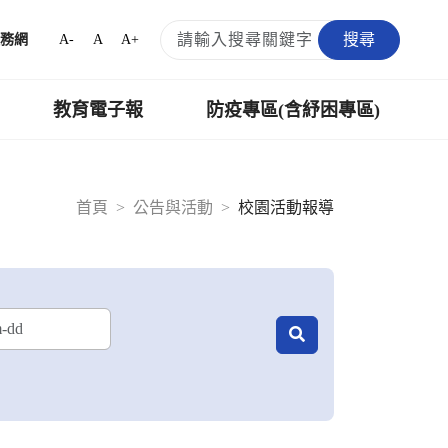
搜尋
A-
A
A+
務網
教育電子報
防疫專區(含紓困專區)
首頁
公告與活動
校園活動報導