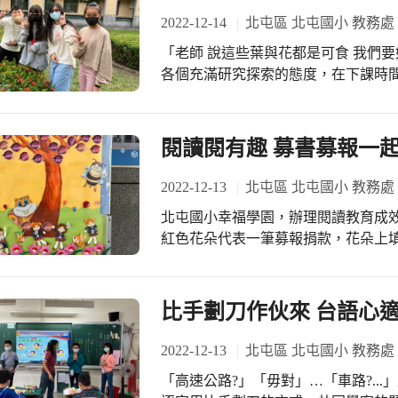
2022-12-14
北屯區 北屯國小 教務處
「老師 說這些葉與花都是可食 我們要如何驗證呢…」北屯國小是幸福學園，學生們
各個充滿研究探索的態度，在下課時
閱讀閱有趣 募書募報一
2022-12-13
北屯區 北屯國小 教務處
北屯國小幸福學園，辦理閱讀教育成
紅色花朵代表一筆募報捐款，花朵上
應，學生看到海報貼滿一朵朵愛心花
一筆捐書款項，樹葉上填上捐書者姓
應，讓閱讀生命樹可以愈來愈茂盛。
比手劃刀作伙來 台語心適
至圖書室典藏，讓全校師生得以感念
2022-12-13
北屯區 北屯國小 教務處
「高速公路?」「毋對」…「車路?..