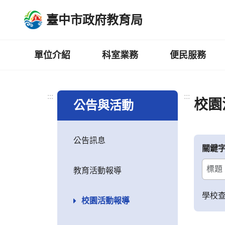
跳
臺中市政府教育局
到
主
要
內
單位介紹
科室業務
便民服務
容
區
:::
:::
校園
公告與活動
公告訊息
關鍵
教育活動報導
學校
校園活動報導