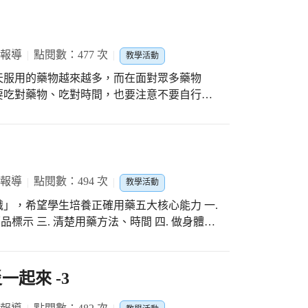
 報導
點閱數：477 次
教學活動
天服用的藥物越來越多，而在面對眾多藥物
要吃對藥物、吃對時間，也要注意不要自行服
，拿任何藥時，請注意「藥袋、藥品包裝」上應
答來幫大家複習。
 報導
點閱數：494 次
教學活動
」，希望學生培養正確用藥五大核心能力 一.
品標示 三. 清楚用藥方法、時間 四. 做身體的
結束前，以有獎徵答來幫大家複習。
起來 -3