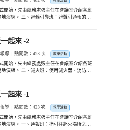
 報導
點閱數：482 次
教學活動
正式開始，先由總務處張主任在會議室介紹各班
地演練。 三、避難引導班：避難引通報的重
免發生驚慌。2.打開緊急出口（安全門等）並確
作避難器具、擔任避難引導。5.確認所有人員是
。6.關閉防火門、防火鐵捲門、防火閘門。7.
起來 -2
止供給運轉。8.昇降機、電扶梯之緊急處
 報導
點閱數：453 次
教學活動
正式開始，先由總務處張主任在會議室介紹各班
地演練。 二、滅火班：使用滅火器、消防栓
銷。噴嘴對準火源。ƒ用力壓下握把。 2.消防
打開消防栓放水。
起來 -1
 報導
點閱數：423 次
教學活動
正式開始，先由總務處張主任在會議室介紹各班
地演練。 一、通報班：指引往起火場所之最