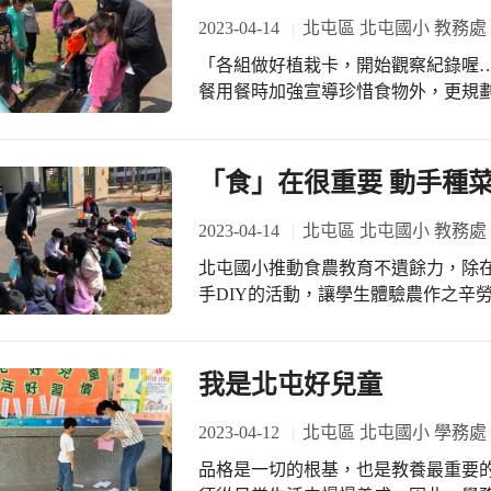
2023-04-14
北屯區 北屯國小 教務處
「各組做好植栽卡，開始觀察紀錄喔…
餐用餐時加強宣導珍惜食物外，更規劃
了解農業是人類食物的最重要來源。 
庭的營生方式，多數家庭成員都參與
們積極規劃學生體驗活動，目標在重
「食」在很重要 動手種菜
產方式的食農教育，更顯出其重要性
2023-04-14
北屯區 北屯國小 教務處
北屯國小推動食農教育不遺餘力，除
手DIY的活動，讓學生體驗農作之辛
統農業社會中，各種農業操作是大多
農場到餐桌的工作。在教育的場域，
結餐桌到農場，建立健康的飲食、農
我是北屯好兒童
2023-04-12
北屯區 北屯國小 學務處
品格是一切的根基，也是教養最重要