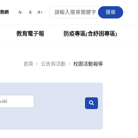
搜尋
A-
A
A+
務網
教育電子報
防疫專區(含紓困專區)
首頁
公告與活動
校園活動報導