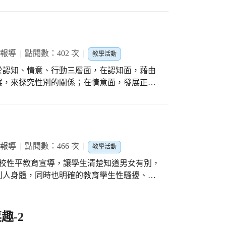
緊急用昇降機。4.起火場所、燃燒物體及燃燒範
 報導
點閱數：402 次
教學活動
於認知、情意、行動三層面，在認知面，藉由
展，來探究性別的關係；在情意面，發展正確
教育宣導，讓學生清楚知道男女有別，而且不
體，同時也明確的教育學生性騷擾、性霸
凌」、網路性平教育宣導、明確遵守人際界線，尊重他人 保護自己
 報導
點閱數：466 次
教學活動
別人身體，同時也明確的教育學生性騷擾、性
霸凌」、網路性平教育宣導、明確遵守人際界線，尊重他人 保護自己。
趣-2