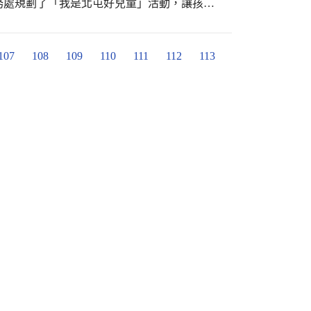
務處規劃了「我是北屯好兒童」活動，讓孩子
力行的習慣，了解品格落實在生活中的意義。
107
108
109
110
111
112
113