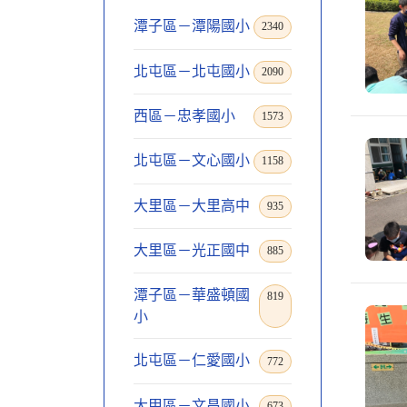
潭子區－潭陽國小
2340
北屯區－北屯國小
2090
西區－忠孝國小
1573
北屯區－文心國小
1158
大里區－大里高中
935
大里區－光正國中
885
潭子區－華盛頓國
819
小
北屯區－仁愛國小
772
大甲區－文昌國小
673