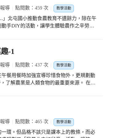
 報導
點閱數：459 次
教學活動
.」北屯國小推動食農教育不遺餘力，除在午
動手DIY的活動，讓學生體驗農作之辛勞，
在傳統農業社會中，各種農業操作是大多數家
了從農場到餐桌的工作。在教育的場域，老師
新連結餐桌到農場，建立健康的飲食、農業生
趣-1
。
 報導
點閱數：437 次
教學活動
在午餐用餐時加強宣導珍惜食物外，更規劃動
勞，了解農業是人類食物的最重要來源。 在傳
數家庭的營生方式，多數家庭成員都參與了從
老師們積極規劃學生體驗活動，目標在重新連
業生產方式的食農教育，更顯出其重要性。
 報導
點閱數：465 次
教學活動
的一環。但品格不該只是課本上的教條，而必