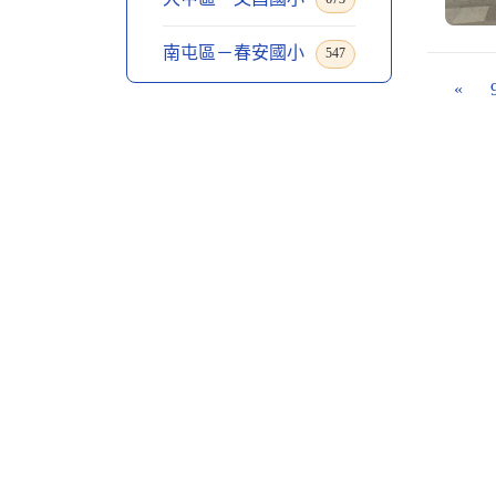
南屯區－春安國小
547
«