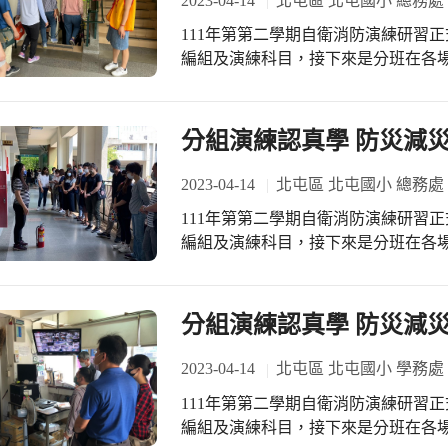
2023-04-14
北屯區 北屯國小 總務處
111年第第二學期自衛消防演練研習
編組及演練科目，接下來是分班在各場
點及步驟：1.大聲指引避難方向，避
認之。3.移除妨礙避難之物品。4.操
否已避難，並將結果聯絡自衛消防隊長
分組演練認真學 防災減災一
緊急電源之確保、鍋爐等危險設施之停
置。
2023-04-14
北屯區 北屯國小 總務處
111年第第二學期自衛消防演練研習
編組及演練科目，接下來是分班在各場
進行滅火工作。1.滅火器：拔安全插
栓：按下起動開關。連接延伸水帶。
分組演練認真學 防災減災一
2023-04-14
北屯區 北屯國小 學務處
111年第第二學期自衛消防演練研習
編組及演練科目，接下來是分班在各場