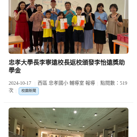
忠孝大學長李寧遠校長返校頒發李怡遠獎助
學金
2024-10-17
西區 忠孝國小 輔導室 報導
點閱數：519
次
校園新聞