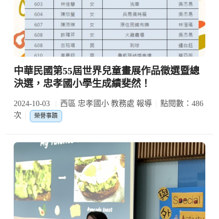
中華民國第55屆世界兒童畫展作品徵選暨總
決選，忠孝國小學生成績斐然！
2024-10-03
西區 忠孝國小 教務處 報導
點閱數：486
次
榮譽事蹟