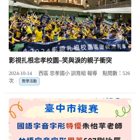
影視扎根忠孝校園~笑與淚的親子衝突
2024-10-14
西區 忠孝國小 訓育組 報導
點閱數：526
次
教學活動