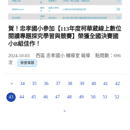
賀！忠孝國小參加【113年度柯華葳線上數位
閱讀專題探究學習與競賽】榮獲全國決賽國
小B組佳作！
2024-10-03
西區 忠孝國小 輔導室 報導
點閱數：696
次
榮譽事蹟
«
34
35
36
37
38
39
40
41
42
43
44
45
46
47
48
49
50
51
52
»