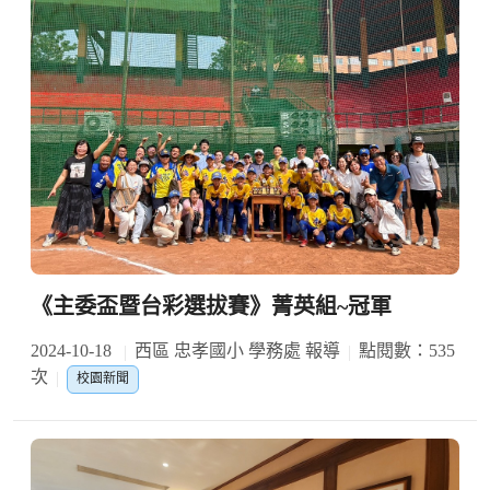
《主委盃暨台彩選拔賽》菁英組~冠軍
2024-10-18
西區 忠孝國小 學務處 報導
點閱數：535
次
校園新聞