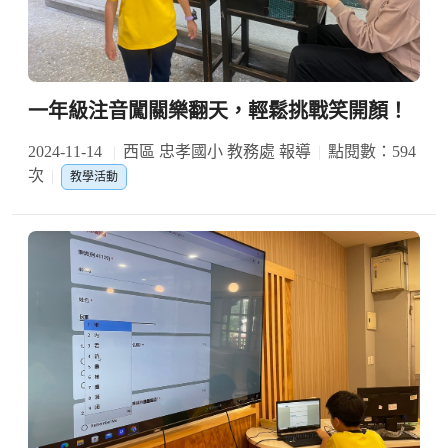
一年級注音闖關樂翻天，輕鬆挑戰笑開顏！
2024-11-14
西區 忠孝國小 教務處 報導
點閱數：594
次
教學活動