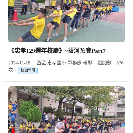
《忠孝129週年校慶》~拔河預賽Part7
2024-11-18
西區 忠孝國小 學務處 報導
點閱數：576
次
校園新聞