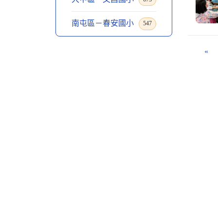
南屯區－春安國小
547
«