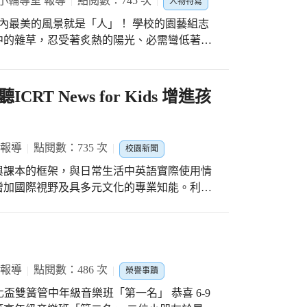
小輔導室 報導
點閱數：745 次
人物特寫
扎實實 身體都能健健康康 期待小一到小六 每
園內最美的風景就是「人」！ 學校的園藝組志
留白
中的雜草，忍受著炙熱的陽光、必需彎低著身
園更整潔、清爽！
T News for Kids 增進孩
 報導
點閱數：735 次
校園新聞
與課本的框架，與日常生活中英語實際使用情
增加國際視野及具多元文化的專業知能。利用
的關注度，增加學生與國際接軌的機會，爰委
T)於 109 學年度辦理「英語廣播互動學習計
News LunchBox ：就國內外重大新聞及時
於上課日午餐時間播出(國小 12 時 15 分
廣播平臺即時播出，歡迎按時收聽。 ★線上收聽網址：
 報導
點閱數：486 次
榮譽事蹟
hbox.php?&mlevel1=7&mlevel2=96 小朋友們可以隨
化盃雙簧管中年級音樂班「第一名」 恭喜 6-9