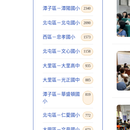
潭子區－潭陽國小
2340
北屯區－北屯國小
2090
西區－忠孝國小
1573
北屯區－文心國小
1158
大里區－大里高中
935
大里區－光正國中
885
潭子區－華盛頓國
819
小
北屯區－仁愛國小
772
大甲區－文昌國小
673