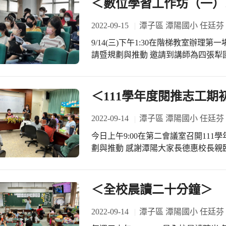
＜數位學習工作坊（一）
2022-09-15
潭子區 潭陽國小 任廷芬
9/14(三)下午1:30在階梯教室辦
請暨規劃與推動 邀請到講師為四張犁
組實地操作教學 讓老師們了解自主學
習與適性學習 因材網輔助自主學習成
每位老師們學習興致皆很高昂 今日下
＜111學年度閱推志工期
2022-09-14
潭子區 潭陽國小 任廷芬
今日上午9:00在第二會議室召開11
劃與推動 感謝潭陽大家長德惠校長親
老師、淑慧老師的協助與推動 感謝今
的閱讀活動 歡迎這學期新加入的閱推
＜全校晨讀二十分鐘＞
2022-09-14
潭子區 潭陽國小 任廷芬