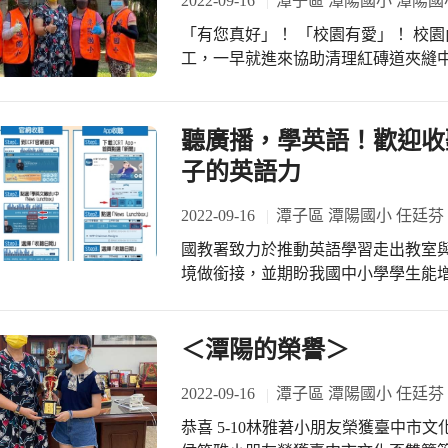
2022-09-16
潭子區 潭陽國小 潭陽國
快樂樂 時時都能開開心心 學習都能扎
「有您真好」！ 「校園有愛」！ 校
一位學生都能有擁有幸福童年 一刻不
工，一早就進來協助清理紅磚道夾縫
軀才能工作，因為有你們，我們的校
聽廣播，學英語！歡迎收聽ICR
子的英語力
2022-09-16
潭子區 潭陽國小 任廷芬
國教署致力於推動英語學習走出教室
境做銜接，並期盼我國中小學學生能
廣播新聞的即時性，提升學生對時事
託台北國際社區廣播電台(以下稱 ICR
畫」。製播新聞英語學習廣播節目 ICRT 
＜潭陽的榮譽＞
事議題，製播國中、小英語學習廣播節目，
至 12 時 20 分)，透過 ICRT 
2022-09-16
潭子區 潭陽國小 任廷芬
https://www.icrt.com.tw/news_lunc
恭喜 5-10林雅莙小朋友榮獲臺中市文
時隨聽!並且中英文對照學習喔!