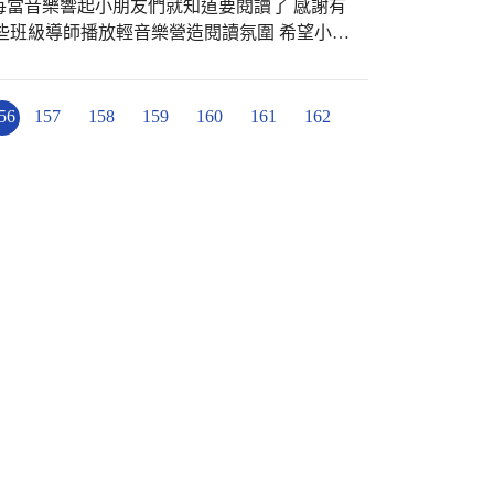
時光 每當音樂響起小朋友們就知道要閱讀了 感謝有
些班級導師播放輕音樂營造閱讀氛圍 希望小朋
璧婉組長、圖推宛儒老師、淑慧老師的規劃與
園裡最美風景之ㄧ GO！GO！GO！大家一
56
157
158
159
160
161
162