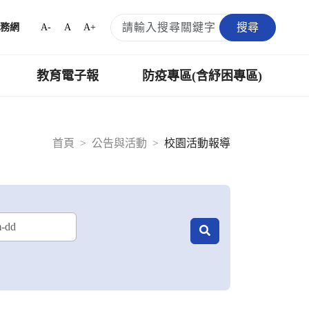
搜尋
A-
A
A+
務網
教育電子報
防疫專區(含紓困專區)
首頁
公告與活動
校園活動報導