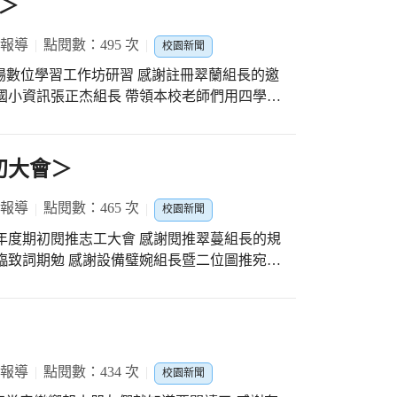
＞
 報導
點閱數：495 次
校園新聞
理第一場數位學習工作坊研習 感謝註冊翠蘭組長的邀
國小資訊張正杰組長 帶領本校老師們用四學模
習的重要性 自主學習策略與進行方式 自主學
效 老師們人手一部平版或小型手提電腦操作
午大家收穫良多滿載而歸
初大會＞
 報導
點閱數：465 次
校園新聞
1學年度期初閱推志工大會 感謝閱推翠蔓組長的規
臨致詞期勉 感謝設備璧婉組長暨二位圖推宛儒
日與會所有的閱推志工的參與暨協助學校各項
志工～薪火相傳 潭陽有你們真好！
 報導
點閱數：434 次
校園新聞