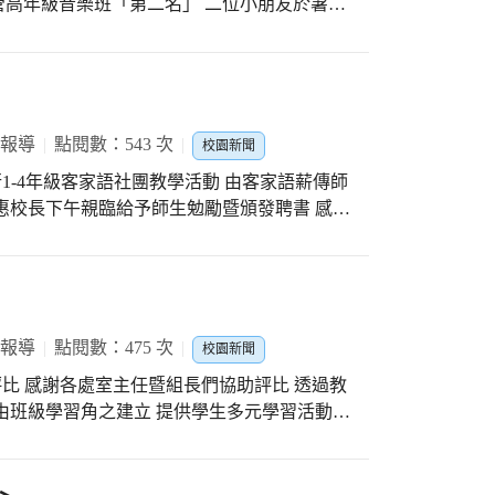
高年級音樂班「第二名」 二位小朋友於暑假
餘時間在校長室公開頒獎 由潭陽大家長德惠校長
謝註冊翠蘭組長的規劃與推動 期許小朋友持續
 報導
點閱數：543 次
校園新聞
室進行1-4年級客家語社團教學活動 由客家語薪傳師
惠校長下午親臨給予師生勉勵暨頒發聘書 感謝
師自編童詩教材實施客家語教學 小朋友們皆學
 報導
點閱數：475 次
校園新聞
佈置評比 感謝各處室主任暨組長們協助評比 透過教
由班級學習角之建立 提供學生多元學習活動
的情操喔