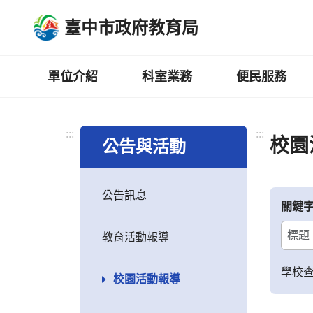
跳
臺中市政府教育局
到
主
要
內
單位介紹
科室業務
便民服務
容
區
:::
:::
校園
公告與活動
公告訊息
關鍵
教育活動報導
學校
校園活動報導