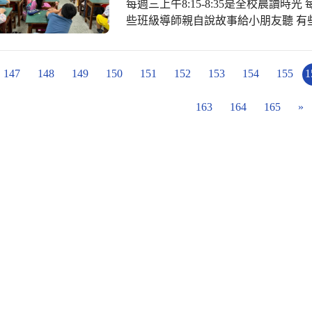
每週三上午8:15-8:35是全校晨讀
些班級導師親自說故事給小朋友聽 有
友們能夠靜心沉浸在書海裡 感謝設備
推動 感謝圖推淑慧老師協助美拍補捉校
起來閱讀！
147
148
149
150
151
152
153
154
155
1
163
164
165
»