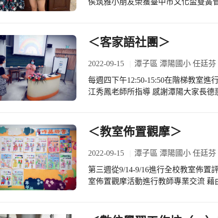
侯筑雅小朋友榮獲臺中市文化盃雙簧管
八月份參加比賽 今日利用10:10課
親自頒發獎盃暨合影留念以資鼓勵 感
不斷努力 精益求精以求更上一層樓
＜客家語社團＞
2022-09-15
潭子區 潭陽國小 任廷芬
每週四下午12:50-15:50在階梯教
江秀鳳老師所指導 感謝潭陽大家長德
教學寶齡組長的規劃與推動 感謝江老
習的很開心喔！
＜教室佈置觀摩＞
2022-09-15
潭子區 潭陽國小 任廷芬
第三週從9/14-9/16進行全校教室
室佈置觀摩活動進行教師專業交流 藉
養成學生愛整潔的習慣 並培養其審美