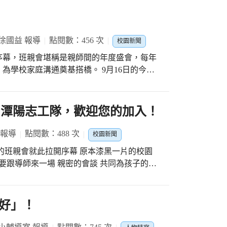
徐國益 報導
點閱數：456 次
校園新聞
序幕，班親會堪稱是親師間的年度盛會，每年
為學校家庭溝通奠基搭橋。 9月16日的今
達班級經營方向與分享教養觀念，家長得已充
合方向，透過班親會親師可建立良性的互動，
的心，為學童的未來發展齊一步調，家長瞭解
+潭陽志工隊，歡迎您的加入！
親、師、生三贏局面。 國小是孩子成
全體教師與家長們的共同努力！期待在親師攜
 報導
點閱數：488 次
校園新聞
子的幸福天地。 今晚我想來點~ 燈，點一盞
的班親會就此拉開序幕 原本漆黑一片的校園
康莊大道，步向前途無量的人生坦途。
子都是親師之間最重要的話題 潭陽國小堅
同四處室主任 一步一腳印 走進每一班 一一揮
錄每一刻美好與互
好」！
動 潭陽家長會— 支持每一項學習與活動 潭陽