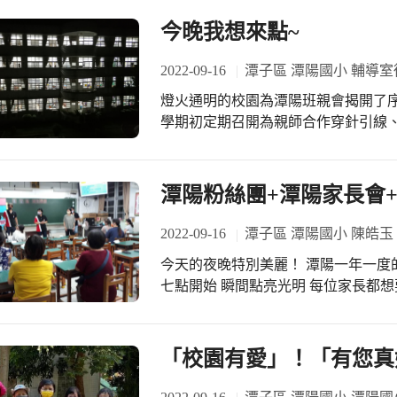
今晚我想來點~
2022-09-16
潭子區 潭陽國小 輔導室
燈火通明的校園為潭陽班親會揭開了
學期初定期召開為親師合作穿針引線、
晚，教師向家長們闡述教育理念、傳
分了解學校老師的教學重點與管教配
雙方互相成長及支援，拉近拉緊彼此
潭陽粉絲團+潭陽家長會
孩子的學習狀況及導師經營班級的用心，共創
長中一個承前啟後的關鍵階段，結合
2022-09-16
潭子區 潭陽國小 陳皓玉
手共同合作之下，共同編織一個屬於孩
今天的夜晚特別美麗！ 潭陽一年一度
親生合作的光明燈，照出一條孩子的
七點開始 瞬間點亮光明 每位家長都想要跟導師來一場 親密的會談 共同為孩子的學
習 一起話家常 不管笑與淚 無論好與壞 孩
強的行政團隊 在校長及會長帶領下 會
手打招呼 笑容是最好的潤滑劑 拉近彼此的距離 潭陽粉絲團— 紀
「校園有愛」！「有您真
動 潭陽志工隊— 創造每一刻溫馨與感
有愛 傳遞綿延 歡迎您的加入 感謝家長的信任 將孩子的小手交付給我們 日日都能快