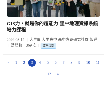
GIS力，就是你的超能力-里中地理資訊系統
培力課程
2026-03-15
大里區 大里高中 高中專題研究社群 報導
點閱數：369 次
教學活動
«
1
2
3
4
5
6
7
8
9
10
11
12
»