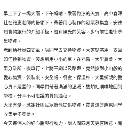
早上下了一場大雨，下午轉晴，乘著微涼的天氣，高中春暉
社在雅惠老師的帶領下，帶著用心製作的發票募集盒，安德
烈食物銀行的介紹手板，還有陽光的笑容，步行前往老街募
集物資。
老師給社員四支筆，讓同學去交換物資，大家疑惑用一支筆
如何換到物資，沒想到用小小的筆，在老街、大里農會、大
里分駐所、機車行、七將軍廟以及路邊，竟然換到小山般的
愛心物資，袋裝米、安全帽、餐盒、保溫杯，大里鄉親的愛
心真不是蓋的，同學們帶著滿滿的溫暖，雙頰紅噗噗地回到
學校，分享不可思議的募集過程。
大里有愛，感謝社區民眾慷慨提供物資，農會還答應幫同學
收集更多發票。
今天每個人的好心腸與行動力，讓人間四月天更有暖意，謝