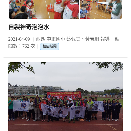
自製神奇泡泡水
2021-04-09
西區 中正國小 蔡佩其、黃若珊 報導
點
閱數：762 次
校園新聞