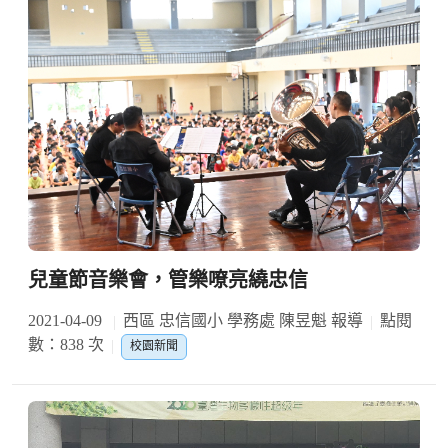
兒童節音樂會，管樂嘹亮繞忠信
2021-04-09
西區 忠信國小 學務處 陳昱魁 報導
點閱
數：838 次
校園新聞