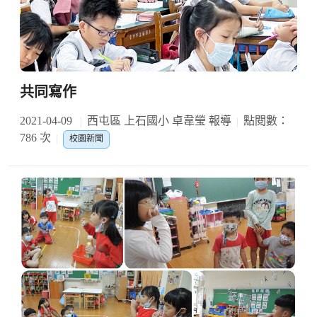
共同寫作
2021-04-09
西屯區 上石國小 卓韋瑩 報導
點閱數：
786 次
校園新聞