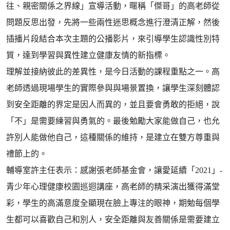
往、親密關係之界線」宣導活動，暱稱「傑哥」的高老師從
問題反思出發，先將一些兩性迷思概念進行澄清正解，然後
插播片段結合本次主題的公播影片，來引導學生認識性別特
質，達到學習與異性建立健康友情的新指標。
理解並接納彼此的差異性，是今日活動的課程重點之一。高
老師透過現場學生的實際參與與場景置換，讓學生深刻體認
到安全距離的界定是因人而異的，並且要會勇敢的拒絕，說
「不」是需要練習與勇氣的。最後勉勵大家能做自己，也允
許別人能做他自己，這種關係的維持，是建立在雙方尊重與
禮節上的。
輔導室許主任表示：感謝張老師基金會，讓愛延續「2021」-
青少年心理健康校園巡迴講座，高老師的精采演出獲得滿堂
彩，學生的高滿意度全顯現在臉上專注的眼神，期勉每個學
生都可以喜歡自己和別人，安全距離與友善關係是需要建立