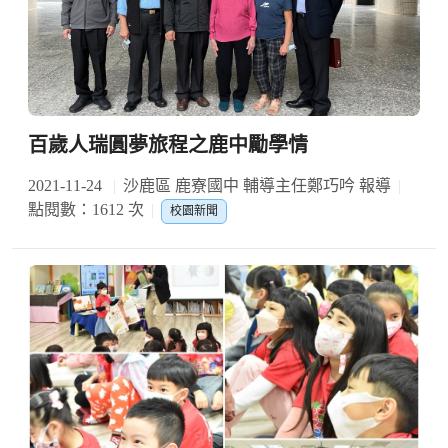
百歲人瑞圓夢旅程之鹿中勵學情
2021-11-24
沙鹿區 鹿寮國中 輔導主任鄭巧吟 報導
點閱數：1612 次
校園新聞