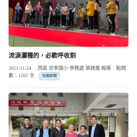
流淚灑種的，必歡呼收割
2021-11-24
西區 忠孝國小 學務處 葉鎂鳳 報導
點閱
數：1261 次
校園新聞