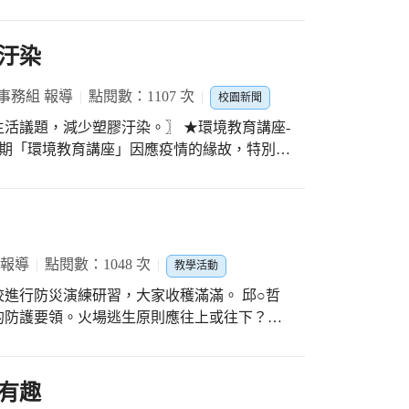
信!歡迎您到教務處前面走廊來動手做做看，就
也可以帶色紙來，宛伶老師還會教您如何摺出
汙染
科學原理，設法提供學生動手機會比老師上課
事務組 報導
點閱數：1107 次
校園新聞
面體，好玩又容易，你會做嗎?如果不會，那就
減少塑膠汙染。〗 ★環境教育講座-
工羅恆源講師，與低年級分享「小動物大生
怒哀樂的情緒，深刻感受生命的可貴，原來保
方式，討論生活中常見的議題，了解資源回收
次性的商品，面對嚴重塑膠危機，希望每個人
 報導
點閱數：1048 次
教學活動
行防災演練研習，大家收穫滿滿。 邱○哲
。
的防護要領。火場逃生原則應往上或往下？房
時浴室可不可以避難？家中最重要的消防設備
先由鍾○勳先生指
提著滅火器在「拉、瞄、壓、掃」口訣中輪流
有趣
滅火，讓大家對「小火快跑、濃煙關門」下深