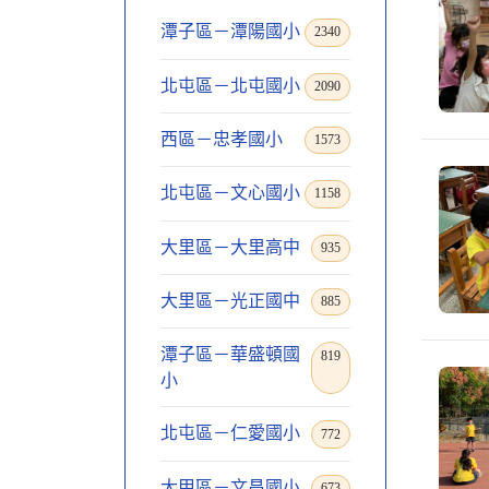
潭子區－潭陽國小
2340
北屯區－北屯國小
2090
西區－忠孝國小
1573
北屯區－文心國小
1158
大里區－大里高中
935
大里區－光正國中
885
潭子區－華盛頓國
819
小
北屯區－仁愛國小
772
大甲區－文昌國小
673