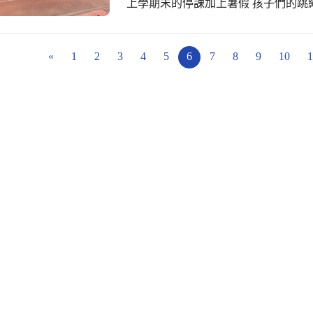
上學期末的停課加上暑假 孩子們的跳
油、加油！
«
1
2
3
4
5
6
7
8
9
10
1