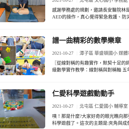
2021-10-27
北屯區 文心國小 學務處
勞動知識，而是透過桌遊的形式，讓
感謝學務處的規劃，邀請長安醫院林是
業中心好事卡」、「打工點運氣卡」
AED的操作，真心覺得緊急救護、防災
懊惱慘叫、點頭搗蒜的開心……，這
備而不用、平安健康。
入，誰說教學一定要正襟危坐呢？ 感
班級中使用，並且透過引導、演示、
譜一曲精彩的數學樂章
2021-10-27
潭子區 華盛頓國小 媒體
〖從線對稱的有趣實作，默契十足的師生
級數學實作教學：線對稱與對稱軸 五年級老師藉著精彩的實作課程，讓孩子深入了
解「線對稱圖形」。班級各小組先觀
對稱軸，再分工剪下進行分類。 老師也選出了符合對稱性的漢字，邀請同學們對折
色紙、仿作描繪，依線條剪下打開，
仁愛科學遊戲動動手
分享，再次統整「線對稱」概念。 縝密的課程設計，在師生極具默契的互動間流暢
呈現，宛如悠揚輕快的節奏，共同譜
2021-10-27
北屯區 仁愛國小 輔導室
咦！那是什麼?大家好奇的眼光瞧向那張長桌子。 原來，自然
科學遊戲了。這次的主題是:夾角與成