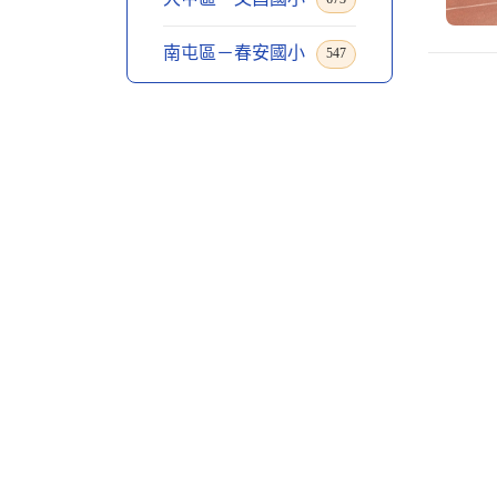
南屯區－春安國小
547