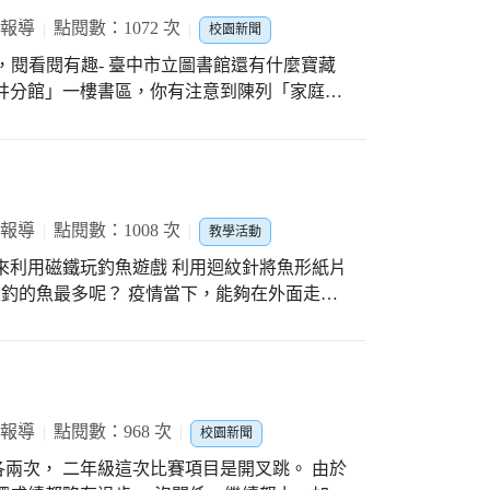
 報導
點閱數：1072 次
校園新聞
，相信防災研習在這樣的交流互動中，將有助
，閱看閱有趣- 臺中市立圖書館還有什麼寶藏
學生體會水火無情及如何自救啊！
井分館」一樓書區，你有注意到陳列「家庭手
館注入傳統味，以文化工藝類書籍作為地方特
習中心，帶動地方工藝技術提升，打造大肚山
10/26安排全校各班走訪「大肚山上的秘密閱讀花
臺中市立圖書館的「館藏特色」介紹。 除了
分館館章圖樣，讓大家猜猜鄰近的分館特色。
 報導
點閱數：1008 次
教學活動
如:「大肚分館」是「親職教育」特色館藏，
來利用磁鐵玩釣魚遊戲 利用迴紋針將魚形紙片
；「清水分館」特別成立【兒童益智推理專
 疫情當下，能夠在外面走
特閱讀樂趣。而鐵道在烏日區，具有時代變遷
真實的幸福，真的要好好把握。
道文化」是「烏日分館」的特色喔! 藉由這個
提供數量最多、最齊全的書籍資源，若是有特
用喔！除此之外，還想知道全臺中44所圖書
市立圖書館網站：圖書館資訊，跟我們一起來
 報導
點閱數：968 次
記得每到不同分館，都可以蒐集分館館章蓋印
校園新聞
兩次， 二年級這次比賽項目是開叉跳。 由於