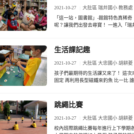
刻印象。 總務王主任體驗後表示:高雄城中城慘痛事實殷鑑不遠，感謝水湳分隊兩位
2021-10-27
大肚區 瑞井國小 教務處
大帥哥蒞校義務分享防災避難新觀念
「這一站，圖書館」-館館特色真稀奇
於教師在教學時自然融入課程中，讓
呢？讓我們出發去尋寶！ 一進入「瑞
工藝」特色館藏的大書櫃嗎？瑞井分
色館藏，希望作為社區民眾的終身學
自然文史特色品牌。 本校在10/20~
生活課記趣
園」~瑞井分館。這次的主題活動正是
介紹瑞井分館外，館員阿姨展示了各
2021-10-27
大肚區 大忠國小 胡耕菱
觀察力敏銳的小朋友馬上能聯想到，例
孩子們最期待的生活課又來了！ 這次
提供家長豐富且多元的親職教育資訊
固定 再利用長型磁鐵來釣魚 比一比 誰釣的魚最多呢？
區】來培養學童的推理能力、體驗獨
走，親近校園，親近樹。 這種微小而
及帶動地方繁榮的重要角色，因此「鐵
活動，孩子了解各分館的特色館藏會
跳繩比賽
別喜好或主題需求的讀者，可以多加善
館，有哪些特色館藏嗎？請點進臺中
2021-10-27
大肚區 大忠國小 胡耕菱
尋寶！若有機會拜訪各市立圖書館，
留作紀念喔！ #感謝各班導師全力協助閱讀教育推動 #感謝瑞井分館館員熱情介紹 #
校內班際跳繩比賽每年進行上下學期各
館校合作-圖書館利用教育