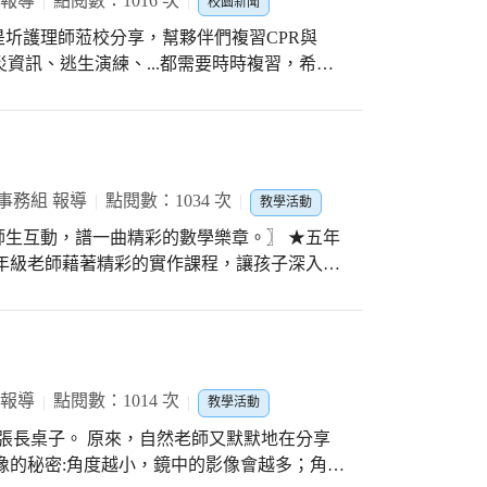
 報導
點閱數：1016 次
校園新聞
同組的孩子去討論、去評估每一種情境，「就
圻護理師蒞校分享，幫夥伴們複習CPR與
分別設了多種情境，讓參與的孩子熱烈歡呼、
資訊、逃生演練、...都需要時時複習，希望
樣桌球形式的勞動教育不枯燥，讓學生更投
謝佳璿組長投入時間，研究這個桌遊如何實際
鼓勵、共同參與的方式，讓這個班級體驗到不
同於演講的勞動教育宣導。 「環島Play 打工不累」，桌遊融入教學，成功！
事務組 報導
點閱數：1034 次
教學活動
互動，譜一曲精彩的數學樂章。〗 ★五年
察國旗海報後進行討論，選出對稱圖形、畫出
體驗幾何對稱在剪紙藝術上的應用，藉著作品
出精彩的數學樂章。
 報導
點閱數：1014 次
教學活動
老師又默默地在分享
像的秘密:角度越小，鏡中的影像會越多；角度