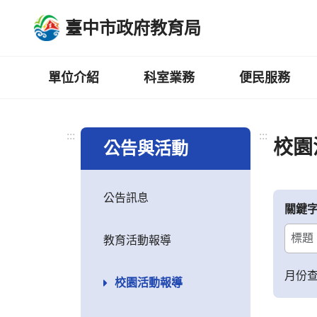
跳
臺中市政府教育局
到
主
要
內
單位介紹
科室業務
便民服務
容
區
:::
:::
校園
公告與活動
公告訊息
關鍵
教育活動報導
月份
校園活動報導