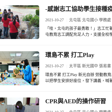
-感謝志工協助學生接種疫
2021-10-27
北屯區 北屯國小 學務處
「哇，北屯的孩子最勇敢！」志工忙
屯教育志工調配充足人力，支援全校
接種、休息看反應等，每一到關卡都
生感到溫暖又安心，志工伙伴謝謝您
環島不累 打工Play
2021-10-27
太平區 新光國中 張易書
環島不累 打工Play 新光自辦 勞動教育桌遊融入教學 勞動教育可以如何教學呢？可
以把學生安排好座位，發下講義，喊著
否覺得很熟悉呢！ 新光國中當然不會
設計，帶領著班級認識自己的勞動權
子聽，接著就是從實際的操作中，情
CPR與AED的操作研習
告停班時，老闆要依規定讓員工放假
班費」、「YA！打工換宿，獲得技能