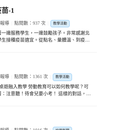
苗-1
 報導
點閱數：937 次
教學活動
著一邊服務學生，一邊鼓勵孩子。非常感謝北
學生接種疫苗適宜。從點名、量體溫、到疫苗
有志工協助，親切的態度、開朗的笑容，讓學
，有您真好！
 報導
點閱數：1361 次
教學活動
：注意聽！待會兒要小考！ 這樣的對話，是
這樣進行！ 輔導室佳璿組長，運動桌遊的遊戲
益，將複雜的桌遊規則，淺出簡要的解釋給孩
境卡的抽取，獲得相關的勞動知識，「颱風公
」、「太棒了！抽中員工平日加班老闆要給加
！」。 一節短短的課程中，孩子不用去死被