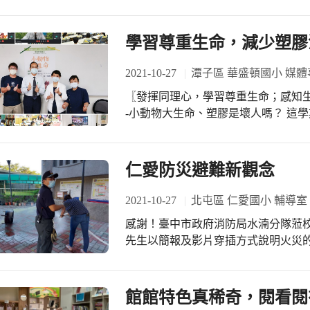
越大，鏡中的影像會越少。真的嗎? 奇怪!如果我們將兩面鏡子平行對放(0度)，鏡中
就會出現無限多個虛像喔!真的嗎?不
知道答案囉!順道告訴你個小秘密，你
學習尊重生命，減少塑膠
24面體喔! 宛伶老師與許主任對話時表示:日常生活中有許多好玩的科學遊戲，可以
讓學生從遊戲中自然去發現其奧妙的
2021-10-27
潭子區 華盛頓國小 媒體
動口說更有效果，譬如用色紙摺出24
〖發揮同理心，學習尊重生命；感知生活議題，
來做做看。加油!
-小動物大生命、塑膠是壞人嗎？ 這學期「環境教育講座」因應疫情的緣故，特別以
線上形式進行，學務處邀請了慈濟志
命」議題，了解動物是有靈性、有喜
護動物就是尊重生命！ 三、四年級則是邀請何政輝講師，從「塑膠是壞人嗎？」問
仁愛防災避難新觀念
題出發，帶著孩子們透過線上問答的
分類的重要性，同時也要減少使用一
2021-10-27
北屯區 仁愛國小 輔導室
都能從自己做起，減少塑膠汙染。 專注的聆聽、踴躍的發言，讓尊重生命、保護環
感謝！臺中市政府消防局水湳分隊蒞校進
境的概念，一點一滴深入孩子的心底
先生以簡報及影片穿插方式說明火災
門外有高溫及濃煙時該怎麼辦？火災
是什麼？透過問思教學法分享防災避難新觀念。 活動的高潮點是
導大家:滅火要領及使用消防栓。老師
館館特色真稀奇，閱看閱
體驗噴霧滅火及練習控制消防栓噴水