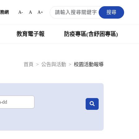
搜尋
A-
A
A+
務網
教育電子報
防疫專區(含紓困專區)
首頁
公告與活動
校園活動報導