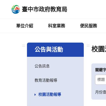
跳
臺中市政府教育局
到
主
要
內
單位介紹
科室業務
便民服務
容
區
:::
:::
校園
公告與活動
公告訊息
關鍵
教育活動報導
月份
校園活動報導