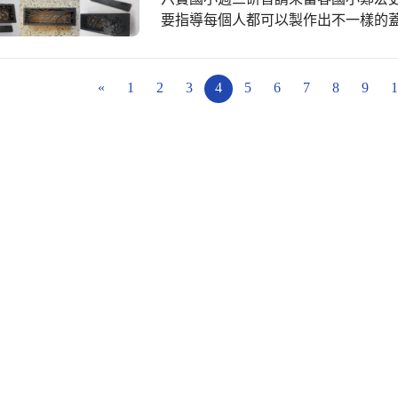
要指導每個人都可以製作出不一樣的
樣。當有同仁知道要製作不一樣的花
以!所以作品自然就是跟人家不一樣囉
檔，再經過inkscape軟體處理，
«
1
2
3
4
5
6
7
8
9
1
品了，然後匯出產生雷雕軟體所能處
為了讓木材充分利用，還多加了一支
了。感謝鄭宏吏老師細心指導，讓本