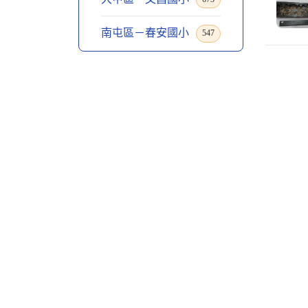
南屯區－春安國小
547