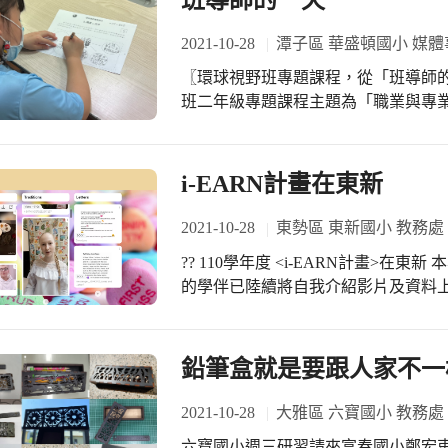
班導師的一天
色；本我不受限制，全身充斥著全能
是台大四年級的學生 週五早上，第一
人，像是好客體的角色...等等。 這
紹後，也跟孩子分享本學期的課程內容
2021-10-28
潭子區 華盛頓國小 媒體
習克服挫折，發展自己的強項，成為
靦腆 但成功踏出第一步，就是學習的開始 ^
主人翁的價值，想要跟著主角一起成長。 英國的精神分析師溫尼考特認為
〖環球視野班專題課程，從「班導師的一天」認識
相見歡~ # 我說英語，我OK
間」是指發生在人的內在幻想與外在
班二年級專題課程主題為「職業與專
程中發展出來抵抗焦慮、紓解壓力的
發，透過影片帶領孩子認識幼教老師
現象會逐漸擴展，發展成各種休閒嗜
師的日常，一同歸納、統整出老師的工作內
性空間，來處理他們現實中遇到的困
老師也讓大家思考身為「學生」的責
i-EARN計畫在東新
量就更大。以動漫為例子就能發展出
中，與同儕分享。
Cosplay等動漫文化。欣賞、創造
2021-10-28
東勢區 東新國小 教務處
觀，或是滿足自己的夢想，尤其是滿
?? 110學年度 <i-EARN計畫>在東新
果。 在藝療的歷程中，個案仿畫動漫
的學伴已陸續將自我介紹影片及資料上傳到 padlet 平台 英語
漫人物的精神，克服現實生活中的困
們準備交流的資料..... 敬~請~期~待~ 在
活方式也會隨之改變。 當然，如果小孩過度沉迷於動漫，以至於影響了家庭、生
識我們的學伴喔！ https://padlet.com/annaa
活、學業、人際關係時，則需要再進
鉛筆盒就是要跟人家不一
2021-10-28
大雅區 六寶國小 教務處
六寶國小週三研習請來富春國小鄭宏