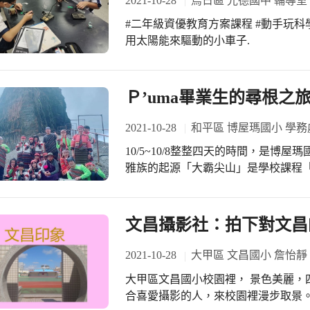
2021-10-28
烏日區 光德國中 輔導室
手，搭乘「希望的方舟」，遇見大未來
#二年級資優教育方案課程 #動手玩科學~太陽能車 自己焊接
廣達文教基金會今年的展覽主題， 希
用太陽能來驅動的小車子.
多學生認識當代藝術家用繪畫、雕塑
法，希冀人類對自然環境的尊重關懷。
Ｐ’uma畢業生的尋根之
2021-10-28
和平區 博屋瑪國小 學務
10/5~10/8整整四天的時間，是博
雅族的起源「大霸尖山」是學校課程「
取自校長的感想文 ： 「民族教育到底
及努力的方向 我們藉由民族的課程 
泰雅的哲學 大霸尖山行 培養孩子耐力體力及毅力 
文昌攝影社：拍下對文昌
他們心中」 「在爬山的二天中.. 孩子累的.哭的.想放棄的.. 到了大霸 每個人都活了起
來.. 說.我們真的走過祖先走過的足跡」 博屋瑪國小的學生、教師加家長共25位
2021-10-28
大甲區 文昌國小 詹怡靜
了此次的大霸尖山之行，從一個多月
大甲區文昌國小校園裡， 景色美麗，
搭配部落山坡地的慢跑行，雖然辛苦
合喜愛攝影的人，來校園裡漫步取景。 .
常非常的努力！ 在登山的過程中幾乎每位學生都想過要放棄，教師們雖然拖著疲累