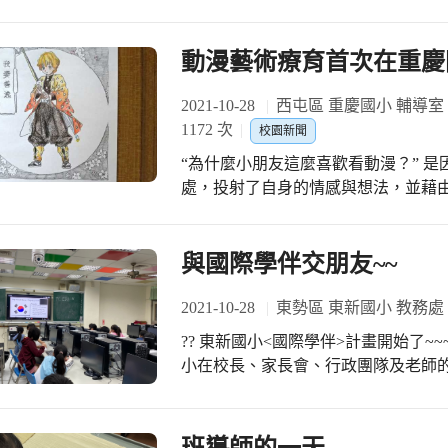
拍攝下文昌的校園景色，跟攝影社的
的身軀，但還是不斷地鼓勵學生往前
文昌國小的景物。也告訴學生攝影作
抵達終點」。 抵達終點的感動實在是
觀的再現。就如，小攝影師在校園裡
動漫藝術療育首次在重慶
畏及感動的神情，老師們都覺得此次
一張動人的照片。所以每一個攝影師
勵小小攝影師將自己看到的文昌景物拍
2021-10-28
西屯區 重慶國小 輔導室
的拍攝練習，對於文昌校園的景物越
1172 次
校園新聞
很多美麗的照片。老師也將孩子們拍
“為什麼小朋友這麼喜歡看動漫？” 
著別人的作品，也自信滿滿的在課堂中
處，投射了自身的情感與想法，並藉由
且讓人期待❤️❤️
之刃廣受大小朋友喜愛。劇中我妻善
棄，培育者打算把他培育成劍士，沒
劍術也只學得會第一式，還因為逃避
與國際學伴交朋友~~
在與炭治郎、伊之助成為夥伴後，展
發出自己的絕招打敗了敵人。 這讓我想到許多學習困難的小孩，學習低成就，對自
2021-10-28
東勢區 東新國小 教務處
己失去信心，連帶著失去學習的動機，
?? 東新國小<國際學伴>計畫開始了~
帶來同儕之間的衝突。學習與成長是
小在校長、家長會、行政團隊及老師的
馬上學會，但只要能夠專注、勤加練
了申請通過<臺中市雙語教學計畫>外，
這就是我運用藝療進行輔導工作時，常引導小朋
畫>， ICL的計畫精神-->透過「交
實中的小朋友有許多互相呼應的地方
學期，與我們合作的是親切地台灣大