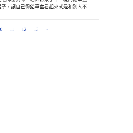
蓋子，讓自己得鉛筆盒看起來就是和別人不一
紋時，便來詢問是否可以自己畫?答案當然是可
!雖然自己畫的作品得經過掃描變成電子圖
以及講師協助處理後製，就形成一個不一樣的窗花作
0
11
12
13
»
理的檔案後，就可由雷雕機雷雕出作品，最後
尺；本校的雷雕文創鉛筆盒就此變得與眾不同
校有一個收穫滿滿的週三研習。