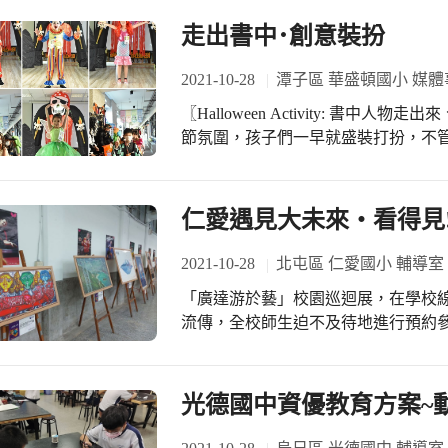
走出書中･創意裝扮
2021-10-28
潭子區 華盛頓國小 媒體
〖Halloween Activity: 書中人物走出來、校園搞什麼
節氛圍，孩子們一早就盛裝打扮，不
滅系列主角，甚至是創意滿點的電線
讓人驚喜連連。 各班孩子們來到了南瓜花園、校門口情境牆前拍照留念；國際部的
孩子們則是結合了閱讀主題，化身為
仁愛遇見大未來‧看得見
文學《Le Petit Prince》裡
園搞什麼鬼」裝扮秀隆重登場，孩子
2021-10-28
北屯區 仁愛國小 輔導室
氣氛讓校園的每個角落都熱鬧不已！
「廣達游於藝」校園巡迴展，在學校線上
流傳，全校師生迫不及待地進行預約參
緊扣著5個子題，尤其面臨全球暖化
端氣候的可預見性，透過對環境問題
護環境。 學務處運用巧思，將5大子
光德國中資優教育方案~
參觀人員在「關鍵時刻」打開「潘朵
「寂靜的春天」去感受自然環境的休