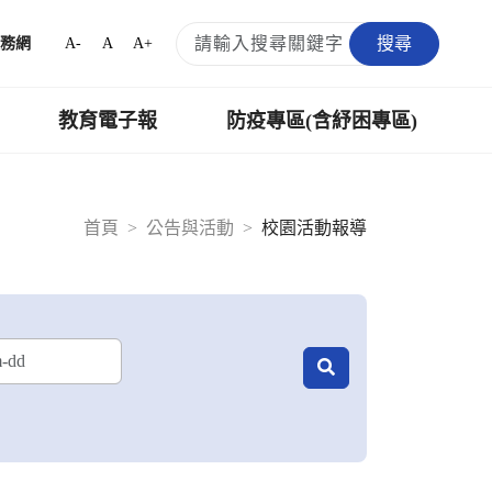
搜尋
A-
A
A+
務網
教育電子報
防疫專區(含紓困專區)
首頁
公告與活動
校園活動報導