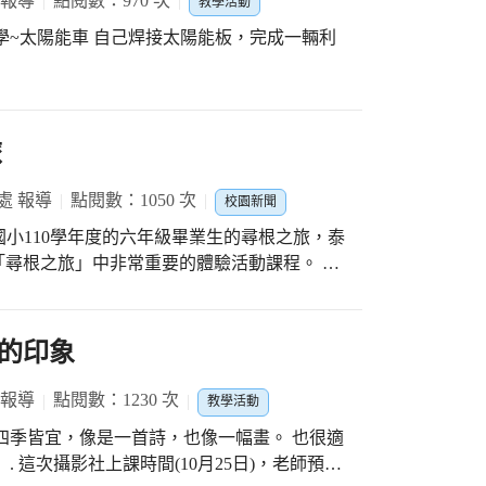
 報導
點閱數：970 次
教學活動
。 施校長在展覽場表示: 「遇見大未來」是
太陽能板，完成一輛利
望透過震撼性、議題性的藝術作品創作，讓更
、攝影、影片、音樂、裝置等各種不同的技
很高興，仁愛師生「看得見」!
旅
處 報導
點閱數：1050 次
校園新聞
屋瑪國小110學年度的六年級畢業生的尋根之旅，泰
尋根之旅」中非常重要的體驗活動課程。 擷
給孩子的是何物 博屋瑪的師長們 一直在思考
讓孩子經由實際的參與 從具體到半抽象至抽象
更親近泰雅 泰雅魂的種子.深植在
的印象
，為
 報導
點閱數：1230 次
教學活動
以前每天帶著學生頂著烈陽跑兩公里的路程，
四季皆宜，像是一首詩，也像一幅畫。 也很適
但每位師生為了能成功攀爬上大霸尖山，都非
 這次攝影社上課時間(10月25日)，老師預先