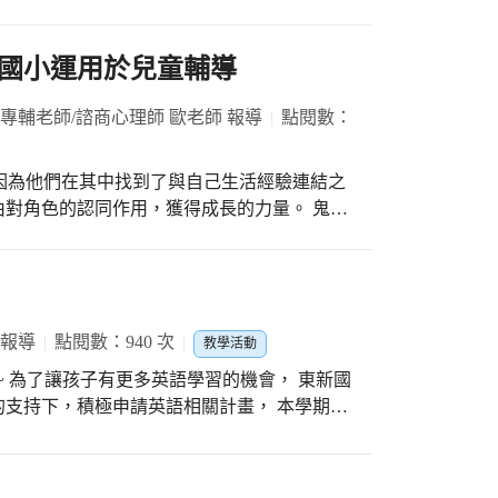
孩子們分享。引導學生用自己的專屬視角觀察
走「路途雖然遙遠困難，一步一步慢慢走總會
品不只是客觀的描繪，很多時候都是攝影師主
無法用言語去形容，看著學生的臉上充滿著敬
認真取景的模樣，對怡靜老師而言，妥妥就是
國小運用於兒童輔導
尋根之旅活動真的非常有意義。
拍下來的「文昌印象」都是好作品，老師也鼓
下來跟大家分享。 . 孩子們經過前幾次上課
 專輔老師/諮商心理師 歐老師 報導
點閱數：
來越熟悉，拍攝的靈感不斷湧現，很快就拍出
攝的照片透過大銀幕跟大家分享，孩子們觀摩
是因為他們在其中找到了與自己生活經驗連結之
討論著自己的創作。 . 每次的攝影課，快樂
對角色的認同作用，獲得成長的力量。 鬼滅
逸是一個令人印象深刻的角色，從小被父母拋
想到善逸的個性非常膽小，遇到困難就哭泣，
練習躲到樹上被雷劈。一個看似軟弱的角色，
開冒險與修練，用唯一的一招打敗鬼，最後研
 報導
點閱數：940 次
教學活動
成為”教室裡的善逸”，甚至出現干擾行為，
~~ 為了讓孩子有更多英語學習的機會， 東新國
一點一滴的，有的小孩也許不像別人聰明伶俐
支持下，積極申請英語相關計畫， 本學期除
習，發展出一個專長，也能夠讓人刮目相看，
 也幸運申請到與台大合作的<ICL國際學伴計
友前進的目標。 動漫裡的角色跟現
朋友」的方式達到「雙向的文化交流」的目的 ? 這
：能力跟自我認同還沒穩定，退縮、依賴的角
哥哥及來自韓國的智潤姊姊，他們兩人現在都