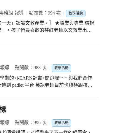
感，急著實踐自己力量的角色；包容、照顧別
次透過視訊與陌生的學伴見面， 大學伴自我介
些角色遇到同伴，跟老師學習，遇到挫折，也學
 接著，小學伴的自我介紹，儘管有點害羞、
事務組 報導
點閱數：994 次
教學活動
成熟的人。有時候小孩喜歡動漫是認同故事裡
^ # <國際學伴>在東新 # 11/12 國際學伴
「過渡空
文教產業。〗 ★職業與專業 環視
現實之間的中間地帶的現象，是小嬰兒成長過
業」，孩子們最喜歡的芬紅老師以文教業出
一種防禦辦法。如果小孩健康成長，這種過渡
與小學老師的一天，同時也引導孩子觀察班導
好，當孩子投入在創作中時，就是投入了過渡
容、責任及所需的專業能力。 緊接著，
難和衝突。而當一群人一起投入時，療育的力
任是什麼？應該做些什麼？並記錄在學習單
漫畫家、助手、編劇、腳本、動漫迷、二創、
動漫的過程也就是藉由敘事創作來傳承重要的價值
 報導
點閱數：988 次
教學活動
足現實中無法實現的夢想，如此帶來療育的效
 本學期的<i-EARN計畫>開跑囉~~~ 與我們合作
人物時，治療師可以藉由故事引導個案學習動
老師目前也積極跟孩子
難，發展出英雄的認同，當自我認同改變，生
這之前，歡迎大家可以先透過padlet 平台認
lex79/pxqdgvo3zl4yex5r
一步評估，並給予協助。
樣
 報導
點閱數：996 次
教學活動
吏老師當講師，老師帶來了不一樣的鉛筆盒，