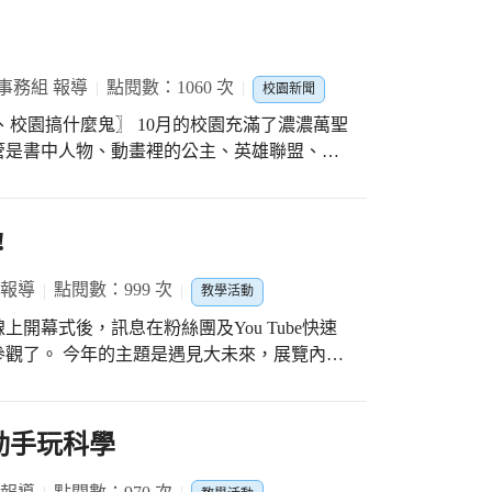
事務組 報導
點閱數：1060 次
校園新聞
鬼〗 10月的校園充滿了濃濃萬聖
管是書中人物、動畫裡的公主、英雄聯盟、鬼
桿、鮭魚壽司、大眼球、榴槤…等等裝扮，都
書中人物走出繪本，連校長也打扮成世界經典
!
的小王子一起共襄盛舉呢！貓頭鷹故事屋也有英文部「校
們配合各自扮演的角色開心走秀，節慶的歡樂
 報導
點閱數：999 次
教學活動
開幕式後，訊息在粉絲團及You Tube快速
觀了。 今年的主題是遇見大未來，展覽內容
，以低碳、綠能、環保永續來作為主軸，強調極
的關切，期能讓學生有更深層體認，更懂得守
題串聯成檢視地球面臨衝擊的展覽順序，引領
動手玩科學
拉的盒子」，正視「地球碳襲中」的危機；從
戚與共，進而從心出發，向地球伸出友誼之