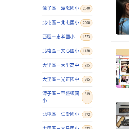
潭子區－潭陽國小
2340
北屯區－北屯國小
2090
西區－忠孝國小
1573
北屯區－文心國小
1158
大里區－大里高中
935
大里區－光正國中
885
潭子區－華盛頓國
819
小
北屯區－仁愛國小
772
大甲區－文昌國小
673