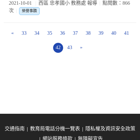
2021-10-01
西區 忠孝國小 教務處 報導
點閱數：866
次
榮譽事蹟
«
33
34
35
36
37
38
39
40
41
42
43
»
交通指南
教育局電話分機一覽表
隱私權及資訊安全政策
網站服務條款
無障礙宣告