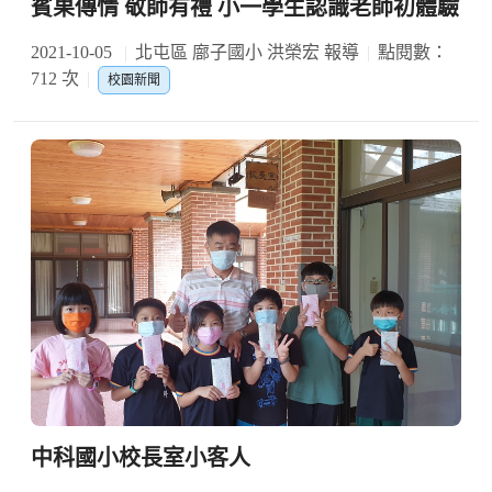
賓果傳情 敬師有禮 小一學生認識老師初體驗
2021-10-05
北屯區 廍子國小 洪榮宏 報導
點閱數：
712 次
校園新聞
中科國小校長室小客人