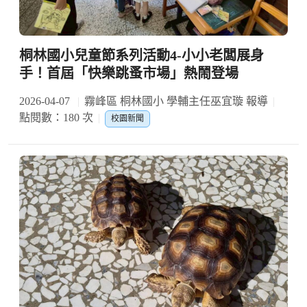
桐林國小兒童節系列活動4-小小老闆展身
手！首屆「快樂跳蚤市場」熱鬧登場
2026-04-07
霧峰區 桐林國小 學輔主任巫宜璇 報導
點閱數：180 次
校園新聞