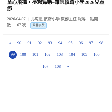
童心飛揚，夢想舞動~難忘慎齋小學2026兒童
節
2026-04-07
北屯區 慎齋小學 教務主任 報導
點閱
數：167 次
榮譽事蹟
«
90
91
92
93
94
95
96
97
98
99
100
101
102
103
104
105
106
107
108
»