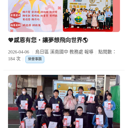
💖感恩有您・讓夢想飛向世界🌎
2026-04-06
烏日區 溪南國中 教務處 報導
點閱數：
184 次
榮譽事蹟