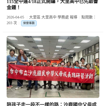
115全中運4/18正式開鑼，大里高中已先敲響
金鍾！
2026-04-05
大里區 大里高中 學務處 報導
點閱數：
203 次
榮譽事蹟
陪孩子走一段不一樣的路：沙鹿國中父母成