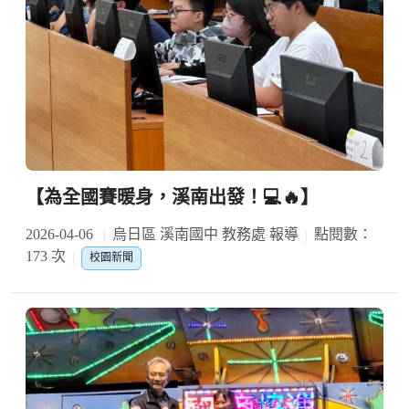
【為全國賽暖身，溪南出發！💻🔥】
2026-04-06
烏日區 溪南國中 教務處 報導
點閱數：
173 次
校園新聞