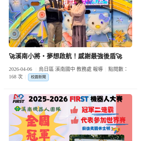
🚀溪南小將・夢想啟航！感謝最強後盾🚀
2026-04-06
烏日區 溪南國中 教務處 報導
點閱數：
168 次
校園新聞