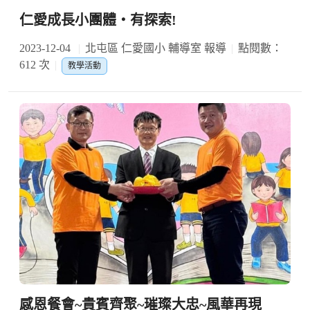
仁愛成長小團體‧有探索!
2023-12-04
北屯區 仁愛國小 輔導室 報導
點閱數：
612 次
教學活動
感恩餐會~貴賓齊聚~璀璨大忠~風華再現