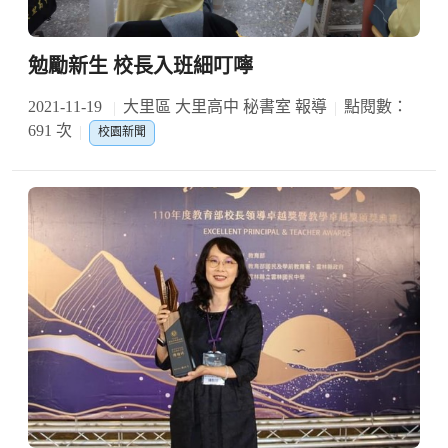
勉勵新生 校長入班細叮嚀
2021-11-19
大里區 大里高中 秘書室 報導
點閱數：
691 次
校園新聞