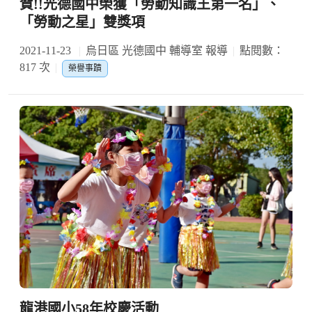
賀!!光德國中榮獲「勞動知識王第一名」、
「勞動之星」雙獎項
2021-11-23
烏日區 光德國中 輔導室 報導
點閱數：
817 次
榮譽事蹟
龍港國小58年校慶活動