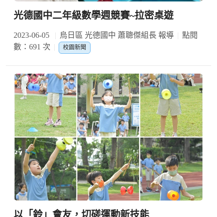
光德國中二年級數學週競賽~拉密桌遊
2023-06-05
烏日區 光德國中 蕭聰傑組長 報導
點閱
數：691 次
校園新聞
以「鈴」會友，切磋運動新技能