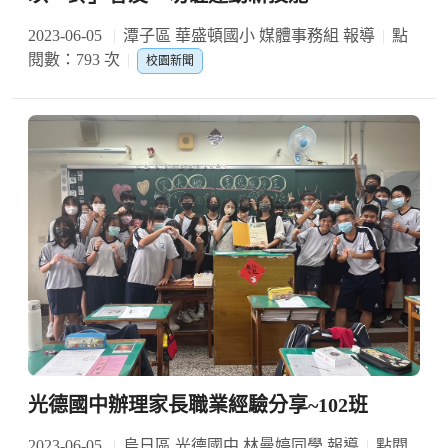
2023-06-05
潭子區 華盛頓國小 媒體事務組 報導
點
閱數：793 次
校園新聞
光德國中辦理家長職業經驗分享~102班
2023-06-05
烏日區 光德國中 林曼婷同學 報導
點閱