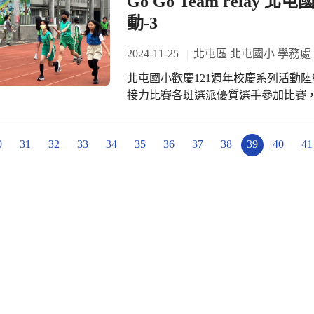
Go Go Team relay
動-3
2024-11-25
北屯區 北屯國小 學務處
北屯國小歡慶121週年校慶系列活動
接力比賽各班選派優質選手參加比賽
選手加油！
0
31
32
33
34
35
36
37
38
39
40
41