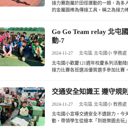
接力賽跑屬於田徑運動的一類，為多人
的金屬圓棒為傳接工具，稱之為接力棒
週年校慶系列活動陸續登場，重要活
加比賽，無不磨拳擦掌爭取班級榮譽
起來為選手加油！
Go Go Team relay
動-7
2024-11-27
北屯區 北屯國小 學務處
北屯國小歡慶121週年校慶系列活動
接力比賽各班選派優質選手參加比賽
選手加油！
交通安全知識王 遵守規則
2024-11-27
北屯區 北屯國小 教務處
北屯國小宣導交通安全不遺餘力，今
動，帶領學生從繪本「到遊樂園去玩
樂園去玩，以學生們在生活中所觀察