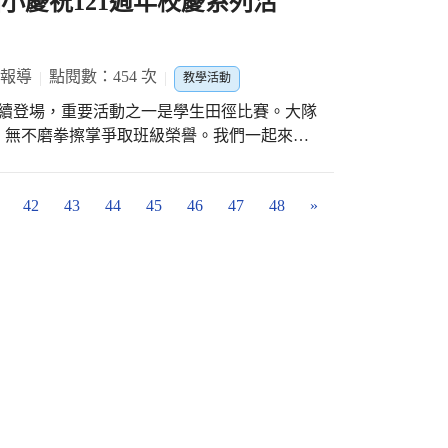
 北屯國小慶祝121週年校慶系列活
 報導
點閱數：454 次
教學活動
陸續登場，重要活動之一是學生田徑比賽。大隊
，無不磨拳擦掌爭取班級榮譽。我們一起來為
42
43
44
45
46
47
48
»