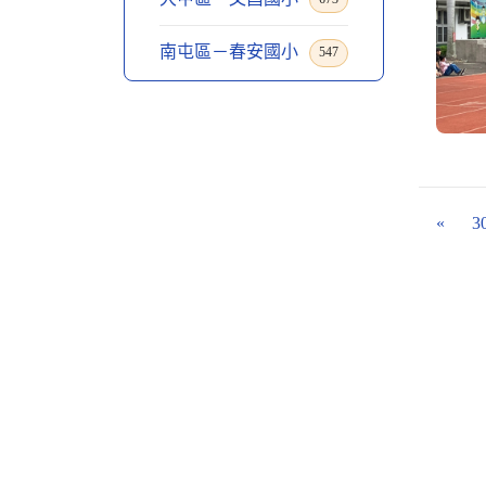
南屯區－春安國小
547
«
3