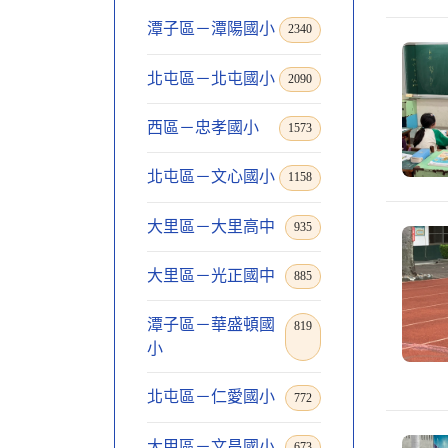
潭子區－潭陽國小
2340
北屯區－北屯國小
2090
西區－忠孝國小
1573
北屯區－文心國小
1158
大里區－大里高中
935
大里區－光正國中
885
潭子區－華盛頓國
819
小
北屯區－仁愛國小
772
大甲區－文昌國小
673