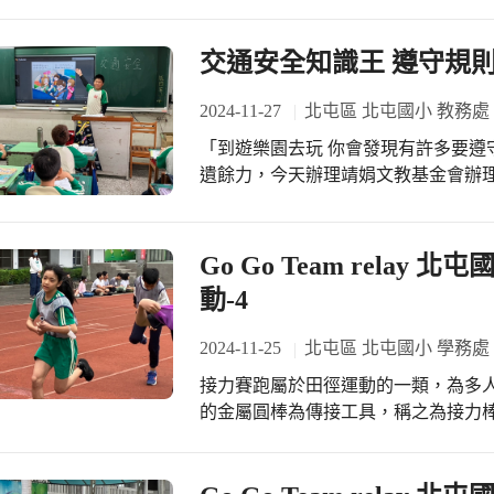
學生的交通安全正向態度。
交通安全知識王 遵守規則
2024-11-27
北屯區 北屯國小 教務處
「到遊樂園去玩 你會發現有許多要遵守的交通規則喔…」北屯國小宣導交通安全不
遺餘力，今天辦理靖娟文教基金會辦
一一細數許多要遵守的交通規則！到
見到的案例，用寓教於樂的方式，強
Go Go Team relay
動-4
2024-11-25
北屯區 北屯國小 學務處
接力賽跑屬於田徑運動的一類，為多人
的金屬圓棒為傳接工具，稱之為接力棒
週年校慶系列活動陸續登場，重要活
加比賽，無不磨拳擦掌爭取班級榮譽
起來為選手加油！