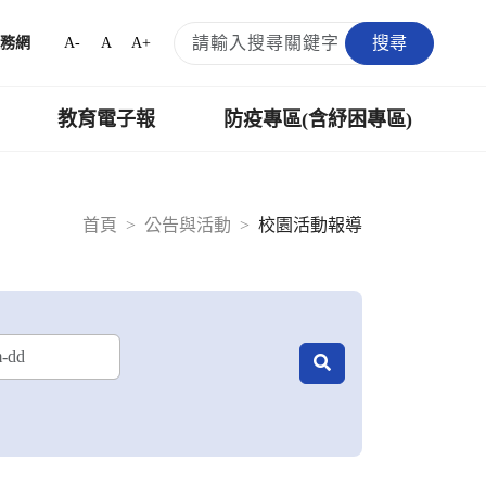
搜尋
A-
A
A+
務網
教育電子報
防疫專區(含紓困專區)
首頁
公告與活動
校園活動報導