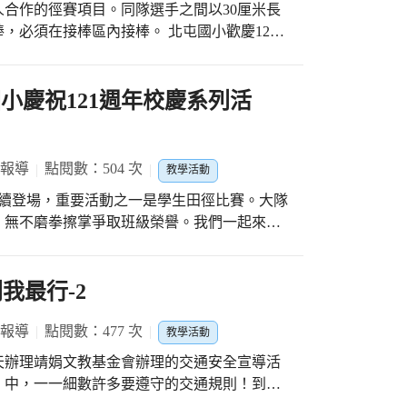
合作的徑賽項目。同隊選手之間以30厘米長
，必須在接棒區內接棒。 北屯國小歡慶121
動之一是學生田徑比賽。各班選派優質選手參
。大隊接力是一項傳統田徑比賽項目，我們一
 北屯國小慶祝121週年校慶系列活
 報導
點閱數：504 次
教學活動
陸續登場，重要活動之一是學生田徑比賽。大隊
，無不磨拳擦掌爭取班級榮譽。我們一起來為
我最行-2
 報導
點閱數：477 次
教學活動
天辦理靖娟文教基金會辦理的交通安全宣導活
」中，一一細數許多要遵守的交通規則！到遊
到、遇見到的案例，用寓教於樂的方式，強化