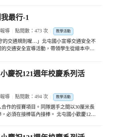
我最行-1
 報導
點閱數：473 次
教學活動
理的交通安全宣導活動，帶領學生從繪本中，
遊樂園去玩，以學生們在生活中所觀察到、遇
化學生的交通安全正向態度。
 北屯國小慶祝121週年校慶系列活
 報導
點閱數：494 次
教學活動
合作的徑賽項目。同隊選手之間以30厘米長
，必須在接棒區內接棒。 北屯國小歡慶121
動之一是學生田徑比賽。各班選派優質選手參
。大隊接力是一項傳統田徑比賽項目，我們一