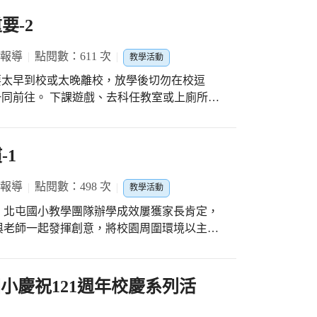
要-2
 報導
點閱數：611 次
教學活動
不要太早到校或太晚離校，放學後切勿在校逗
一同前往。 下課遊戲、去科任教室或上廁所
團隊辦學成效屢獲家長肯定，學生在優質境教
創意，將校園周圍環境以主題海報的方式，布
，在潛移默化中養成勤學習、愛整潔、喜運
-1
 報導
點閱數：498 次
教學活動
！北屯國小教學團隊辦學成效屢獲家長肯定，
與老師一起發揮創意，將校園周圍環境以主題
生互相觀摩學習，在潛移默化中養成勤學習、
 北屯國小慶祝121週年校慶系列活