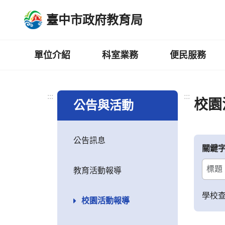
跳
臺中市政府教育局
到
主
要
內
單位介紹
科室業務
便民服務
容
區
:::
:::
校園
公告與活動
公告訊息
關鍵
教育活動報導
學校
校園活動報導