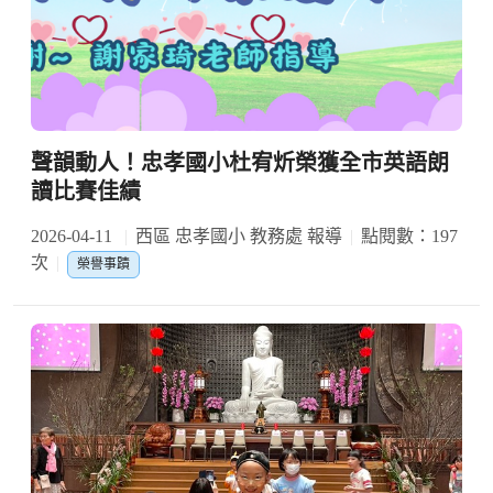
聲韻動人！忠孝國小杜宥炘榮獲全市英語朗
讀比賽佳績
2026-04-11
西區 忠孝國小 教務處 報導
點閱數：197
次
榮譽事蹟