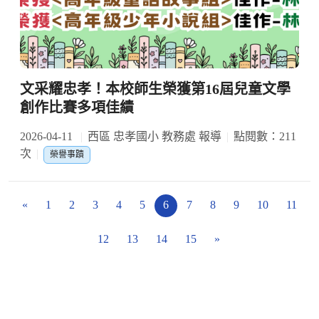
文采耀忠孝！本校師生榮獲第16屆兒童文學
創作比賽多項佳績
2026-04-11
西區 忠孝國小 教務處 報導
點閱數：211
次
榮譽事蹟
«
1
2
3
4
5
6
7
8
9
10
11
12
13
14
15
»