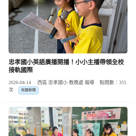
忠孝國小英語廣播開播！小小主播帶領全校
接軌國際
2026-04-14
西區 忠孝國小 教務處 報導
點閱數：355
次
校園新聞