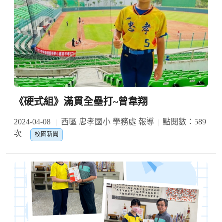
《硬式組》滿貫全壘打~曾韋翔
2024-04-08
西區 忠孝國小 學務處 報導
點閱數：589
次
校園新聞