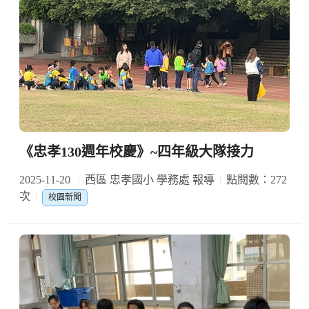
《忠孝130週年校慶》~四年級大隊接力
2025-11-20
西區 忠孝國小 學務處 報導
點閱數：272
次
校園新聞