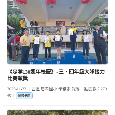
《忠孝130週年校慶》~三、四年級大隊接力
比賽頒獎
2025-11-22
西區 忠孝國小 學務處 報導
點閱數：279
次
榮譽事蹟