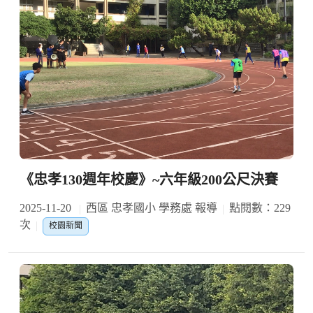
《忠孝130週年校慶》~六年級200公尺決賽
2025-11-20
西區 忠孝國小 學務處 報導
點閱數：229
次
校園新聞