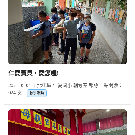
仁愛寶貝‧愛您喔!
2021-05-04
北屯區 仁愛國小 輔導室 報導
點閱數：
924 次
教學活動