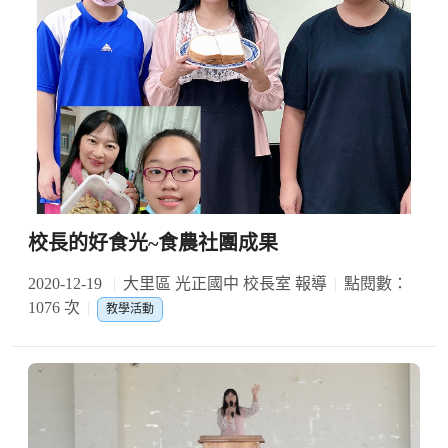
校長的好食光~食農社團成果
2020-12-19
大里區 光正國中 校長室 報導
點閱數：
1076 次
教學活動