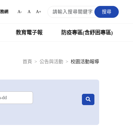
搜尋
A-
A
A+
務網
教育電子報
防疫專區(含紓困專區)
首頁
公告與活動
校園活動報導