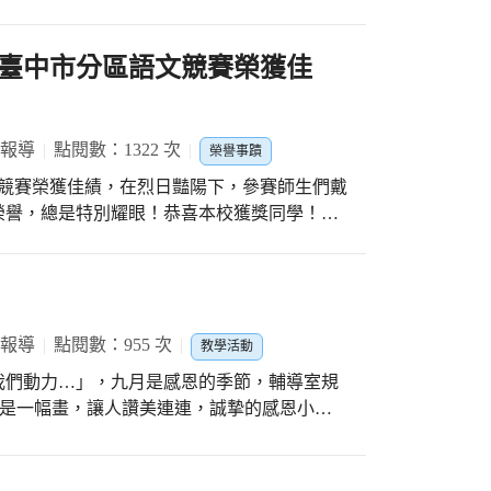
到防疫，又能提升孩子寫相互觀摩、增進親子
9/16是國安國小的「暑假作業創意展覽週」，雖
不使出渾身解數，針對各班作品，擺出來令人
度臺中市分區語文競賽榮獲佳
 報導
點閱數：1322 次
榮譽事蹟
文競賽榮獲佳績，在烈日豔陽下，參賽師生們戴
榮譽，總是特別耀眼！恭喜本校獲獎同學！
謝沅希 國語字音字形 第四名 601謝采瑾 作文 第
 510袁紹齊 客語朗讀 第四名 劉香芬老師 閩南
說 第一名 感謝 蔡宜庭老師、謝金蓉老師、趙盈
林玲如老師、吳世卿老師、魏趨誠老師、徐蘭
 報導
點閱數：955 次
教學活動
我們動力…」，九月是感恩的季節，輔導室規
師是一幅畫，讓人讚美連連，誠摯的感恩小