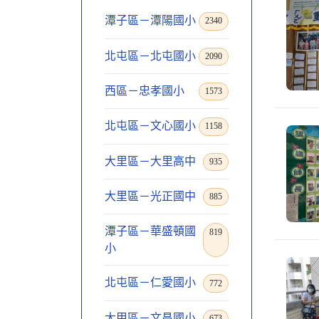
潭子區－潭陽國小
2340
北屯區－北屯國小
2090
西區－忠孝國小
1573
北屯區－文心國小
1158
大里區－大里高中
935
大里區－光正國中
885
潭子區－華盛頓國
819
小
北屯區－仁愛國小
772
大甲區－文昌國小
673