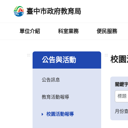
跳
臺中市政府教育局
到
主
要
內
單位介紹
科室業務
便民服務
容
區
:::
:::
校園
公告與活動
公告訊息
關鍵
教育活動報導
月份
校園活動報導