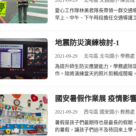
2021-09-29
北屯區 文昌國小 陳勇成
的，老師們，辛苦了，教師節快樂~
愛心工作隊林美君隊長帶領一群交通
快樂的老師，才能教出喜樂的學生~
早上、中午、下午時段擔任交通導護
家唯一的道路。 真誠的感謝志工們為
份百分百的幸福感，且讓社會看見志
長及社區里民加入志工行列，學校及
地震防災演練檢討-1
聚志工向心力的重要推手。
2021-09-29
北屯區 北屯國小 學務處
為提升師生防災應變能力，學務處除
作。除將演練當天的照片剪輯成簡報
程
國安暑假作業展 疫情影
2021-09-29
西屯區 國安國小 教務處
暑假是孩子們最期待也是最長的假期
的暑假，讓孩子們迫不及待回來上學