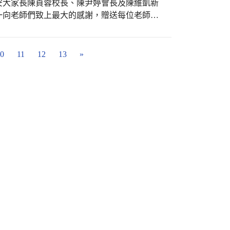
安大家長陳貞蓉校長、陳尹婷會長及陳維凱新
一向老師們致上最大的感謝，贈送每位老師蘋
生轉贈教師節卡片，將學生對老師的祝福轉贈
。
0
11
12
13
»