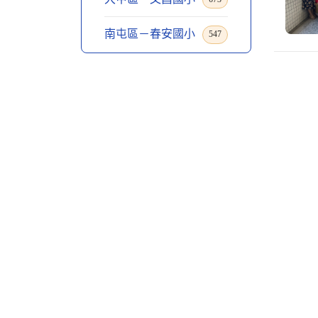
南屯區－春安國小
547