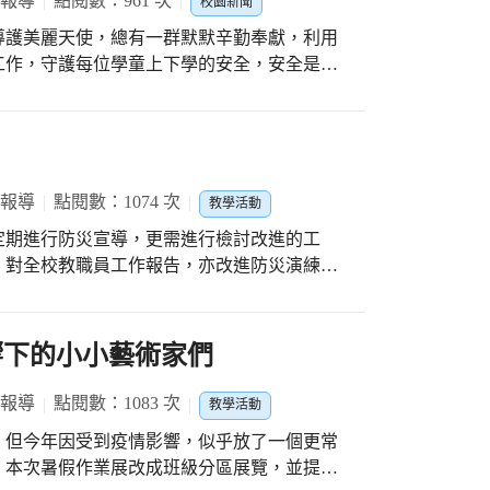
 報導
點閱數：961 次
校園新聞
更重要的是，天天保持心情上的愉悅，因為只有
導護美麗天使，總有一群默默辛勤奉獻，利用
工作，守護每位學童上下學的安全，安全是回
了愛護文昌學子付出愛心與汗水，並珍惜這一
工積極無私付出的力量，也希望影響更多的家
社區肯定愛心工作隊是維護校園安全，以及凝
 報導
點閱數：1074 次
教學活動
定期進行防災宣導，更需進行檢討改進的工
，對全校教職員工作報告，亦改進防災演練流
響下的小小藝術家們
 報導
點閱數：1083 次
教學活動
，但今年因受到疫情影響，似乎放了一個更常
。本次暑假作業展改成班級分區展覽，並提醒