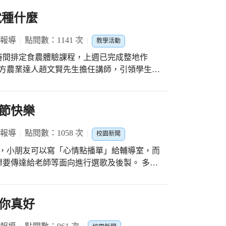
就種什麼
 報導
點閱數：1141 次
教學活動
時間排定食農體驗課程，上週已完成整地作
地方農業達人趙文賢先生擔任講師，引領學生瞭
講解，農民
察，詳列北、中、南地區在不同節氣適合栽種
記載中部地區適合種植蔬菜有:茄子、蕃茄、
節快樂
蔬菜。在他說明後他進行分發菜苗，並請學生
 報導
點閱數：1058 次
校園新聞
明水分與作物生長之間關係。叮嚀夏季以早上
動，小朋友可以寫「心情點播單」給輔導室，而
午澆水一次就可以；但若連日陰雨濕度高，土
要傳達給老師等面向進行選歌及後製。 多數
又不好意思說的話，透過這個機制，把感謝傳
教誨、而今生上新年段、重新編班的小朋友最為
....」午餐時間，學生無不聚精會神傾聽著，
你真好
聽著...... 看看我們的老師，聆聽著點
措施，午餐時間仍不殆懈為學生打菜！ 真