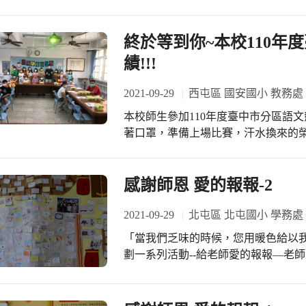
孩子們戴起口罩，避免群聚，不僅做
之互動，讓學生們發揮創意！ 9/14-
受疫情影響，但到了這幾天，每班無
終於等到你~本校110年
又驚又喜的創意佈置！
績!!!
2021-09-29
西屯區 國安國小 教務處
本校師生參加110年度臺中市分區語
著口罩，準備上場比賽，汗水換來的
608李嘉原 閩南語字音形 第二名 604
四名 603徐苡軒 客語情境演說 第四名
語朗讀 第一名 呂宜駿老師 閩南語演
感謝師恩 愛的報報-2
傑老師、曾紘騰老師、蔡惟華老師、
英老師 辛苦的指導！
2021-09-29
北屯區 北屯國小 學務處
「當我們乏味的時候，您用暖色給以
劃一系列活動--給老師愛的報報—老
卡，充滿深深的謝意！