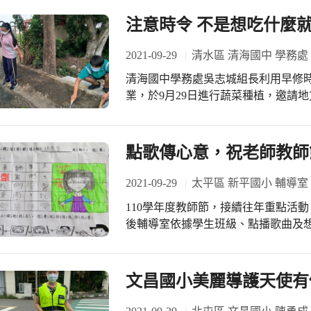
注意時令 不是想吃什麼
2021-09-29
清水區 清海國中 學務處
清海國中學務處吳志城組長利用早修
業，於9月29日進行蔬菜種植，邀請
解社區農業文化，並親身體驗農作的辛勞。 隨後，趙先生以農民曆進行
曆集合先民智慧、氣候因素和實地觀
的作物。他說現在時令是處暑，農民曆
點歌傳心意，祝老師教師
八月豆、落花生、大豆、花椰菜…等
下田體驗種植的喜悅。 學生完成種植後，大夥均臉上帶著笑意地欣賞成果。趙先生
2021-09-29
太平區 新平國小 輔導室
請學生對新種植菜苗充分澆水，並說
110學年度教師節，接續往年重點活
與傍晚各澆水一次為宜；冬季則於上
後輔導室依據學生班級、點播歌曲及想
壤濕潤則不需澆水。
學生都想趁著這個難得的機會把想說
達給老師，尤其是接受教師2年諄諄
踴躍。 「老師，這首歌是點給你的耶..
文昌國小美麗導護天使有
只要是自己的班導，都和老師一起開心的聆
播、內心掩不住喜悅、卻還是兼顧防疫