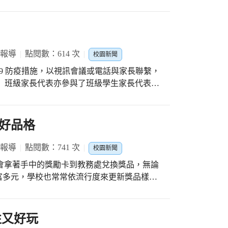
議！ 會前一再跟志工隊隊長確認細節，諸如按
實施而轉型的，社群的成員原本是協助學校訓
議主持等等細節，果然有萬全的準備及經驗是
舉凡英語歌謠、讀者劇場等，都有他們的足
一屆隊長候選人，再來就等志工大會投票囉！
教學，分別在資訊課及音樂實施，英語老師的
會議主持流暢、資訊應用能力不在話下。謝謝
。
共同操持隊務，更感謝所有志工付出心力一同守
 報導
點閱數：614 次
校園新聞
-19 防疫措施，以視訊會議或電話與家長聯繫，
 班級家長代表亦參與了班級學生家長代表大
家長們都表示是一次難得的經驗！不過家長的資訊能
言或使用google表單回饋意見，都是一等一高
家共同關注孩子的學習及成長，才能真正扎根
好品格
 報導
點閱數：741 次
校園新聞
們就會拿著手中的獎勵卡到教務處兌換獎品，無論
富多元，學校也常常依流行度來更新獎品樣式
筆、療癒的舒壓小玩具…等。 更開心的是到四
一次喔! 四年級的王同學說:『哇~我的扭蛋裡
拿出扭蛋中的禮物，臉上盡是笑容。用十張獎卡
性又好玩
毛娃娃，孩子們拿著禮物回班上時，更是大家