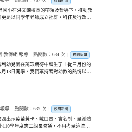
 報導
點閱數：787 次
校園新聞
貝的創造力，我們深信閱讀是孩子一輩子自主
昌國小在洪文鍊校長的帶領及督導下，推動教
子一起享受閱讀的美好，每天安排一場不插電
群更是以同學年老師成立社群，科任及行政則
動的帥爸、靓媽以及慈祥的爺爺、奶奶們…期
群，所有的社群成立均以學生學習為主，打破
彼此對話、交流、小組學習等運用，激勵出更
備趴社群行之有年了，老師們在教學交流中，
質成效。而二年及今年改變方針，著墨在典範
在潛移默化中能學習典範人物值得學習的地
 教保組 報導
點閱數：634 次
校園新聞
社群，完全是符合學校所推動的方針，更為學
非營利幼兒園在萬眾期待中誕生了！從三月份的
格教育工作坊是透過影片的欣賞、老師的引導
月13日開學，我們稟持著對幼教的熱情以及
希望培養學生成為具有道德責任，能自我管理
來…老師們細心照顧每一個稚嫩的小寶貝，用
學生學數學、玩數學進而愛數學。 運動競技
13(一)…我們滿月了…連續幾天我們進行著一
坊則是相關任課老師組成的社群，完全以精進
孩子們用體能闖關遊戲的自信笑容告訴大家”我
，透過討論後，再運用於實際教學中，若過程
了紅蛋以及我們準備的貼心小禮物、相片書籤、
再修正教學方法，幾年下來，不僅老師們的教
，謝謝大家給我們這麼多的關愛與協助，謝謝
 報導
點閱數：635 次
校園新聞
心陪伴寶貝度過適應期，謝謝大雅國中的校
都有，也因為組成人員多元，激發出的意念更
校園出示疫苗黃卡、戴口罩、實名制、量測體
伯伯及各處室的老師們，接下來…我們要展開
課程與社區文化緊密連結，使得社區與親師生
小110學年度志工組長會議，不用考量這些防
快樂學習出發吧^^
別的是「百靈果on the go」社群，此社群