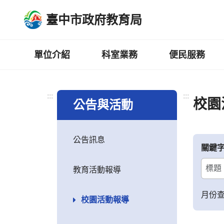
跳
臺中市政府教育局
到
主
要
內
單位介紹
科室業務
便民服務
容
區
:::
:::
校園
公告與活動
公告訊息
關鍵
教育活動報導
月份
校園活動報導