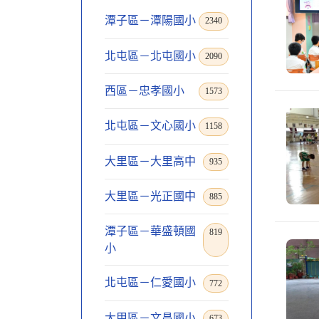
潭子區－潭陽國小
2340
北屯區－北屯國小
2090
西區－忠孝國小
1573
北屯區－文心國小
1158
大里區－大里高中
935
大里區－光正國中
885
潭子區－華盛頓國
819
小
北屯區－仁愛國小
772
大甲區－文昌國小
673