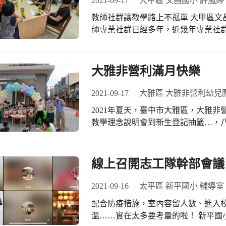
2021-09-17
大甲區 文昌國小 許嵐婷
出孩子能力，在開放的學習中啟發寶
教師社群讓教學路上不孤單 大甲區文
學習的重要能力，從現在開始…和孩
師專業社群已經多年，近幾年專業社
的親子時光吧！謝謝今天所有參與活
依據任課或專長成立語教學相關之社
待下次與您們的另一場美麗約會喔^^
舊有教師獨立教學的文化，老師間的
多的教學火花。 一年級的彈性課程共
大雅非營利滿月快樂
無形中提升自我而達到幫助學生的實
人物的介紹，透過故事的方式讓學生
2021-09-17
大雅區 大雅非營利幼兒園
方。中年級分別著重在閱讀跟寫作的
2021年夏天，臺中市大雅區，大雅
生的語文能力奠定基礎。五年級的品
教學理念說明會到新生登記抽籤…，八
來教導學生人類基本價值，其目的是
對幼教專業的尊重與執著，這一個月
的公民。六年級則是透過桌遊的方式讓
最專業的方式引導著孩子學習成長，9/
研究社群、及藝文課程精創研究工作
系列的活動，歡度我們的滿月之喜，
線上召開志工隊幹部會議
教學為主，藉由著老師對課程的熟悉
長大了”滿月那一天…每個人都分享
中遇到問題，在社群活動中再討論、
成長小蛋糕…感受了大雅的彌月氣氛
2021-09-16
太平區 新平國小 輔導室
學精進，受益最多的卻是學生。 文昌戶外學堂是個走讀社群，社群組成份子多元：
爸爸、媽媽和爺爺、奶奶用愛心與耐
教社會、資訊、自然、本土語的老師
配合防疫措施，室內容留人數、進入
長、主任、組長和辛苦的警衛叔叔、
是新穎，創新發展走讀社區，讓學習
溫……實在太多要考量的啦！ 新平國
更多學習與探險囉！請跟著小寶貝們向
有更多緊密連結及協同學習的機會。 最特