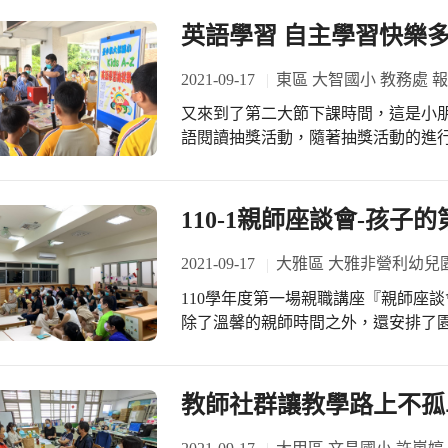
英語學習 自主學習快樂
2021-09-17
東區 大智國小 教務處 
又來到了第二大節下課時間，這是小朋友們
語閱讀抽獎活動，隨著抽獎活動的進
己就是下一位幸運得主。教務主任勉
力就會越來越好。教務處也會持續進
校長大力支持英語教學，鼓勵老師進
110-1親師座談會-孩子
程更有興趣，更要感謝家長會贊助經
2021-09-17
大雅區 大雅非營利幼兒園
110學年度第一場親職講座『親師座
除了溫馨的親師時間之外，還安排了
動規劃。期待透過更多的分享，讓我
別撥空參加活動的家長，講座過程大
後仍能打起精神真是令人感動，您的
教師社群讓教學路上不孤
次的分享與大雅家族攜手帶出孩子創
認識寶貝的第一個學校，活動中…大