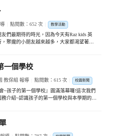
多
報導
點閱數：652 次
教學活動
最期待的時光，因為今天有Raz kids 英
行，聚攏的小朋友越來越多，大家都渴望著自
勵小朋友多多閱讀累積英語力，閱讀理解、聽
行抽獎活動，鼓勵小朋友們持續閱讀，感謝鄭
行活化教學、將素養融入課程中，讓孩子對課
的第一個學校
費讓英語教學活動推行順利、成功。
 教保組 報導
點閱數：615 次
校園新聞
談會~孩子的第一個學校』圓滿落幕囉!這次我們
園務介紹~認識孩子的第一個學校與本學期的活
們帶著孩子與美好的未來相遇，感謝每一位特
家都非常專注、超級投入…在一天辛苦的工作
專注與認真是寶貝最大的禮物喔！期待透過這
單
造力，除了安排溫馨的親師時間，並且讓大家
家都好專注、超級投入，我們希望透過課程帶