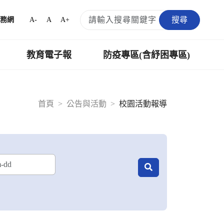
搜尋
A-
A
A+
務網
教育電子報
防疫專區(含紓困專區)
首頁
公告與活動
校園活動報導