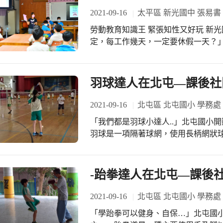
羨慕的對象。 學校老師對於本校的獎
2021-09-16
太平區 新光國中 張易書
獎勵卡是隨著學校頒獎時，隨著獎狀
勞動教育知識王 緊張知性又好玩 新光國中自辦勞動教育知識王競賽 「勞基法規
得到的，無論是比賽成績好、或是平時
定，每工作幾天，一定要休假一天？
級大哥哥大姊姊更是協助兌換扭蛋禮物
際的、學生在日常生活中，就有可能會
與學生服務的機會，讓班上學生從做中
勞動教育知識王吧！ 這是新光國中每
扭到無窮樂趣，更扭出品格學習力!
獎品，只要前八名，更有大獎，如果
羽球達人在北屯—課後社團
電源！這麼豐盛的禮物，就是希望鼓
備108課綱的生活素養，讓學生透過
2021-09-16
北屯區 北屯國小 學務處
可以從生活經驗中，觀察自己家裡的
「我們都是羽球小達人..」北屯國小
法的對待，好玩有趣，又可以讓自己獲
羽球是一項隔著球網，使用長柄網狀
人！」什麼？法律不會保護人？是的
運動。小朋友在教練的指導下，除提
的人」，希望透過今天的活動，透過ka
養運動家的精神。
懂得法律的人，保護自己未來可能會遭
-跆拳達人在北屯—課後社
經費，一題一題的把題庫輸入到kaho
加，甚至連二年級也組隊來挑戰三年級
2021-09-16
北屯區 北屯國小 學務處
玩！活動成功！
「學跆拳可以健身、自保…」北屯國