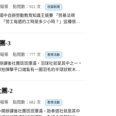
勵制度很是讚許，教務主任詹主任說:『學校的
 報導
點閱數：922 次
校園新聞
發下，或是學生累積榮譽卡、背誦古文和英語
表現好、認真背誦，人人皆可獲得。』 六年
」「勞工每週的工時是多少小時？」這種很實
的好幫手，六年級何老師說:『很感謝學校給
接觸到生活知識，要去哪裡學習呢？ 來參加
學習!』大明國小的孩子從扭蛋獎勵制度中，
年都會申請經費辦理的活動，只要參加，就有
進到前三名，還有藍芽喇叭、藍芽耳機、行動
-3
勵新光國中的孩子，除了課本知識之外，要具
勞動教育知識王，不僅保障自己勞動的權益，還
 報導
點閱數：777 次
教學活動
親朋好友，有沒有在工作的環境中，遭受到違
開辦課後社團班班爆滿，羽球社就是其中之一。
得保障權益的生活常識。 「法律不會保護
球拍揮擊平口端紮有一圈羽毛的半球狀軟木的
！法律不會保護人，法律只會保護「懂得法律
升技巧外，更磨練心志，遇到挫折不氣餒，培
hoot載具遊戲化設計，讓新光的孩子，變成
遇到的勞動環境！ 感謝輔導室佳璿組長申請
團-2
ot系統中，也感謝三年級導師鼓勵班上同學參
學長姐。 勞動教育知識王，緊張刺激又好
 報導
點閱數：682 次
教學活動
小開辦課後社團班班爆滿，跆拳道社就是其中