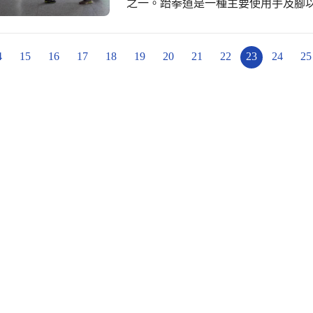
之一。跆拳道是一種主要使用手及腳
古代搏擊防身技巧，以及跆跟、唐手
下，除提升技巧外，更磨練心志，自
神。
4
15
16
17
18
19
20
21
22
23
24
25