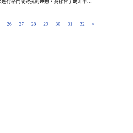
以進行格鬥或對抗的運動，為揉合了朝鮮半島
和空手道融合的武術。小朋友在教練的指導
我防身，遇到挫折不氣餒，培養運動家的精
26
27
28
29
30
31
32
»