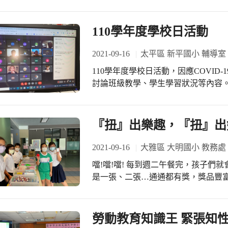
疫措施，因為我們用Line召開線上會
是配合申請通過台中市雙語教學計劃
出會議室、會議程序、上線時間、會
練學生參與各項英語比賽而成立的，
會議成功的基石！ 本次會議確定了下
110學年度學校日活動
跡，這群熱血的老師們今年轉戰雙語
志工隊隊長何金台女士真是一極棒！
協助，相信今年這個社群會是最夯的
隊長這2年的辛勞，也謝謝所有幹部
2021-09-16
太平區 新平國小 輔導室
護新平國小師生！
110學年度學校日活動，因應COVID
討論班級教學、學生學習狀況等內容。
會。以Google meet形式辦理，
力很強喔，不論是meet發言、以訊息留
手！ 謝謝家長和校方攜手同行！有大
『扭』出樂趣，『扭』出
教育。
2021-09-16
大雅區 大明國小 教務處
噹!噹!噹! 每到週二午餐完，孩子
是一張、二張…通通都有獎，獎品豐
呢，如: 鬼滅的筆記本、角落生物的
張以上的獎勵卡的孩子們，可以來扭蛋
有我想要的公仔了~』孩子們開心的
勞動教育知識王 緊張知
更可以扭到由家長會提供的大隻的絨