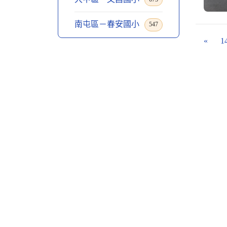
南屯區－春安國小
547
«
1