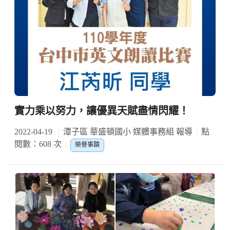
實力乘以努力，讓優異天賦盡情閃耀！
2022-04-19
潭子區 華盛頓國小 媒體事務組 報導
點
閱數：608 次
榮譽事蹟