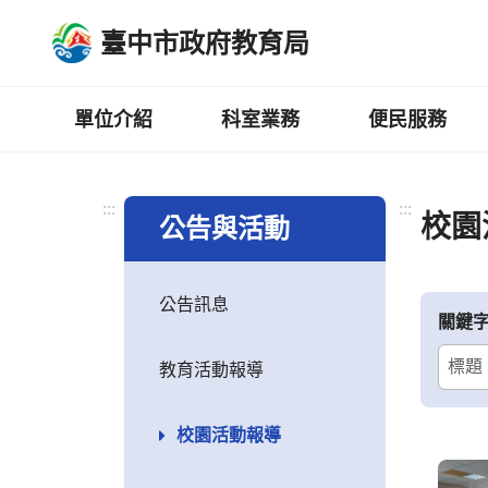
跳
臺中市政府教育局
到
主
要
內
單位介紹
科室業務
便民服務
容
區
:::
:::
校園
公告與活動
公告訊息
關鍵
教育活動報導
校園活動報導