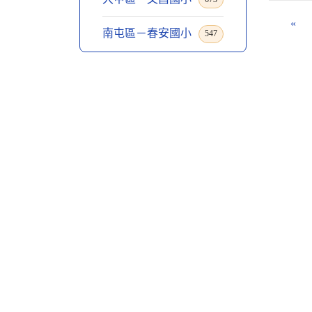
«
南屯區－春安國小
547