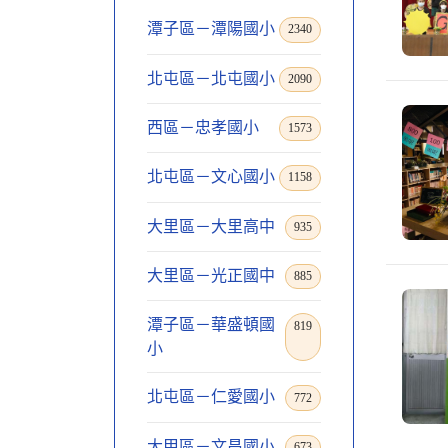
潭子區－潭陽國小
2340
北屯區－北屯國小
2090
西區－忠孝國小
1573
北屯區－文心國小
1158
大里區－大里高中
935
大里區－光正國中
885
潭子區－華盛頓國
819
小
北屯區－仁愛國小
772
大甲區－文昌國小
673