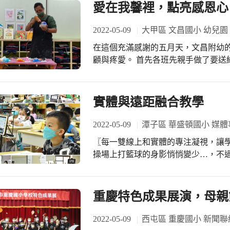
「四時讀書樂」與大家分享，春天是
愛在我馨裡，點亮感恩心
習生活中不能體會到的，而是作為一
好，在校園裡、優遊於書海中，真實
美麗校園的守護者。 東興國小有一群
除。」的閱讀旨趣。
2022-05-09
大甲區 文昌國小 幼兒園
容。早晨，我們以微笑迎接孩子，傍
走進校園，您會看到最美麗的風景就
在這個充滿感謝的五月天，文昌附幼
時！」相信在全體師生共同努力下，
顧與疼愛。 首先各班先親手做了要送給媽媽愛的禮物，有串珠、便條夾、擴香石、
的東興師生。
相框..等等。每一個孩子用心製作禮
彩繪夜燈，孩子們發揮自己的色彩創
驗懷孕的媽媽，希望從體驗懷孕的過程
實體與遠距融合教學
體驗後，好多孩子直呼懷孕好不方便
並能學習培養對父母感恩的心。 在這個疫情嚴峻的時期，雖然媽媽們不能到校園裡
2022-05-09
潭子區 華盛頓國小 媒體
和我們一起慶祝母親節，但孩子們依
〖每一雙線上和實體的專注凝視，讓學習有了全新風
每晚可以依偎在媽媽身邊，安穩的入
操場上打籃球的身影悄悄變少…，不過線
咪。祝全天下的母親 ~母親節快樂。
疫情蔓延，為了因應停課或讓隔離照
長更加放心，實體與遠距融合上課的
強資訊教學能力，挑戰自己讓課程更
重慶特色成果展演，母親
呢！ 讓我們給所有的老師和孩子們一個大大的鼓勵！你們用努力的行動和嘗試，跨
越了時空限制，讓教學有了更多可能
2022-05-09
西屯區 重慶國小 新聞聯