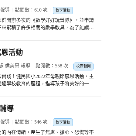
 報導
點閱數：610 次
教學活動
師群開辦多次的《數學好好玩營隊》，並申請
下來累積了許多相關的數學教具，為了能讓東
請臺中市竹林國小的蕭弘卿主任前來分享將這
業且貼心的弘卿主任為各個年級都安排了不同
減卡》。這套牌卡簡單好玩，適用年級極廣，
感恩活動
。接著上場的是《分數心臟病》，弘卿主任帶
數，搭配分數圓盤及分數牆，最後以《分數心
處 侯美惠 報導
點閱數：558 次
校園新聞
數單元，讓看似困難的分數概念瞬間變得簡單
實踐！健民國小2022年母親節感恩活動，主
象深，動手拼貼動口說，小數概念就成形。緊
透過學校教育的歷程，指導孩子將美好的一面
，就看扣條怎麼組，組玩三角換四角，悠遊幾
家人！ 在母親節將至的這一週孩子們做卡片
，《數字賓果》把號稱大魔王的《雞兔同籠》
進行一日孕媽咪體驗活動，也試著讓孩子說一
討論，輕鬆發現當中的訣竅。在弘卿主任清楚
其實體會不多，需要為師者給予引導也許能感
輔導
快，研習就要結束了，欲罷不能的老師們，繼
訴孩子回家要幫忙做做家事分擔家人的辛勞，
任身上又多挖到一些寶，這樣一個午後，我們
要我們持續的提醒，這些看似日常但是孩子一
 報導
點閱數：546 次
子的數學熱情而努力，期許我們都能帶給孩子
教學活動
 母親節這個週末，有10個寶貝參加了母親節
穫。
們的內在情緒，產生了焦慮、擔心、恐慌等不
要說出口，藉由孩子們純真的表白，健民國小