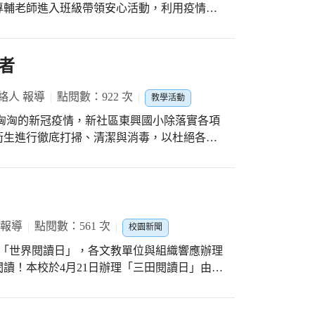
專輔老師進入班級帶領安心活動，利用疫情秘
民國小)
感受拋出，進而引導孩子整理面對這些想法與
人的情緒，最後用祝福的愛心卡片，感謝一路
子正向的支持力與感恩心。
者
絡人 報導
點閱數：922 次
教學活動
洶洶的新冠疫情，新社區東興國小除落實各項
衛生進行徹底打掃、清潔與消毒，以杜絕各類
屏障，讓全校師生能安心放心開心在東興校園
學生朝會時，學務主任楊紫娟再次耳提面命，
續力行防疫新生活運動，除落實社交距離與做
環境清潔等防疫措施；接著，訓導組長劉宇軒
「守護美麗校園你我他」，宇軒組長說：每一
 報導
點閱數：561 次
校園新聞
們佔地廣闊又大樹環繞的校園，平日除了工友
訂「世界閱讀日」，各文教單位與組織響應辦理
們合力幫忙，才能讓校園的花樹木可以欣欣向
讀！本校於4月21日辦理「三田閱讀日」由教
之中待最久的場域，當我們親身體驗了勞動的
後，攜帶自己喜歡的書本，在校園中、大樹
動最光榮這句話。 蔡秉澤說：看著打掃乾淨
本的圖文中，悠游自在、頗有心得。校長以
種在勞累時大汗淋漓的感覺，是我們平時在學