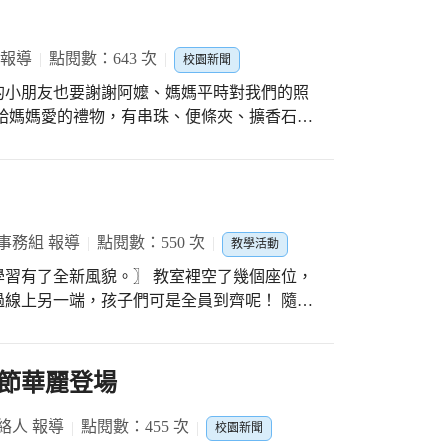
最適合閱讀的時節，校園植栽豐富、美綠化極
名勞動者內心深處最開心的感受，就是～我是
體會出「讀書之樂樂何如？綠滿窗前草不
打造幸福的師長團隊，每個人臉上都掛著笑
 報導
點閱數：643 次
晚，我們也以微笑送孩子放學；等疫情過後，
校園新聞
在東興的日常裡，「春歸萬物蘇，美好正當
的小朋友也要謝謝阿嬤、媽媽平時對我們的照
如約而至的不只是春天，還有疫情中平安健康
物，把對媽媽的感謝也注入作品裡。接下來我們
意，繪出一個獨一無二的夜燈。最後，我們體
中，讓孩子體會到媽媽懷胎10個月的辛苦，
喔！希望從活動中，讓孩子體會父母的辛勞，
事務組 報導
點閱數：550 次
教學活動
然獻上滿滿的愛給媽媽喔！送媽媽夜燈，希望
貌。〗 教室裡空了幾個座位，
眠，送媽媽一朵康乃馨，您永遠是我最愛的媽
上另一端，孩子們可是全員到齊呢！ 隨著
護、暫請防疫假的孩子們保有學習權益，讓家
學習模式在華小就此成形。老師們不僅身懷超
有彈性，課堂中也不忘和線上的同學們對話
節華麗登場
。
絡人 報導
點閱數：455 次
校園新聞