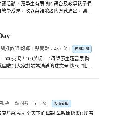
才藝活動，讓學生有展演的舞台及教導孩子們
語教學成果，改以英語歌謠的方式演出，讓每
希望透過上臺演出，增加孩子們的自信心，學
，小朋友也很認真學英語歌謠，希望家長們能
五）舉辦學校特色成果展，因「疫情嚴重」，為
Day
康（防疫）都能兼顧，將以往在活動中心的表
英語歌謠的成果。 英語歌謠是學校
-閱推教師 報導
點閱數：485 次
校園新聞
年每位學生都會學習6首英語歌謠，透過吟唱這
00英呎！500英呎！100英呎！ #母親節主題書展 降
能在不知不覺中熟悉更多英語單字及句子，甚
中覓圖收到大家對媽媽滿滿的愛意❤️ 快來 #仙女
文化的差異，例如”Today is Monday”
子們能瞭解西方飲食的文化。3年級周同學表示
節快樂 ?
感覺，但是多練幾次後感覺歌曲也蠻好聽的，
6年級陳同學表示唱”memories”這首歌讓
與同學及老師相處的點點滴滴都是他珍貴的回
 報導
點閱數：518 次
校園新聞
身就是讓孩子們體驗面對表演的完美展出，需
員康乃馨 祝福全天下的母親 母親節快樂!! 所有
感受到老師的指導與付出，一遍又一遍不辭辛
多的時間安排節目與錄製，希望呈現最好的一
就自己的人，能感恩。」。重慶國小在英語教