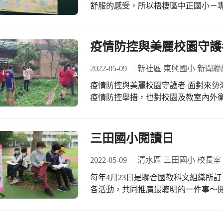
舒服的感受，所以梧棲區中正國小－
祝福辛苦的媽媽們，母親節快樂！(健
密箱，邀請孩子將面對疫情的想法與
感受的方式，鼓勵孩子接納自己與他
上曾照顧、保護自己的人們，提升孩
疫情防控與美麗校園守護
2022-05-09
新社區 東興國小 新聞聯
疫情防控與美麗校園守護者 面對來勢
疫情防控舉措，也對校園及教室內外
傳染病病菌播散流行，堅實築牢防疫
快樂學習與幸福生活。 今天早上舉行
提醒學生「日常防疫」不可鬆懈，持
三田國小閱讀日
好個人衛生防護，並配合體溫監測與
指導學生生活常規及進行勞動教育－
2022-05-09
清水區 三田國小 校長室
個小朋友都是美麗校園的守護者，我
每年4月23日是聯合國教科文組織所
先生經常要修剪花草外，就要靠師生
各活動，共同推廣最聰明的一件事～閱
榮。宇軒組長說：校園是孩子們一天
務處規畫執行。全校師生在學生朝會
辛苦與快樂後，才更進一步地理解了勞
下、草坪上、階梯前，人人沈浸於書
的校園，我心中有種莫名的感動。這