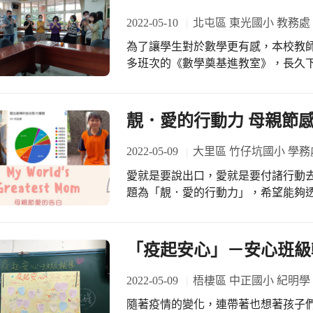
2022-05-10
北屯區 東光國小 教務處
為了讓學生對於數學更有感，本校教
多班次的《數學奠基進教室》，長久
光夥伴更加活用教具，教務處特地邀
些數學模組應用在課堂上的經驗。專
模組的分享，首先登場的是《數字加
靚．愛的行動力 母親節
瞬間點爆所有參與研習的老師的熱情
領大家讓孩子從一張色紙開始認識分
2022-05-09
大里區 竹仔坑國小 學務
臟病》作為結束，橫跨幾個年級的分
愛就是要說出口，愛就是要付諸行動去
許多。玩完分數玩小數，小數拆合印
題為「靚．愛的行動力」，希望能夠
接著進入幾何世界，圍成三角行不行
表現出來，透過行動將愛傳遞給親愛的
何無難度。緊湊的課程來到了高年級
寫下祝福語送給親愛的媽媽，5月2日
變成了平易近人的桌遊，透過競賽與
說挺著大肚子的諸多不便，小小年紀
「疫起安心」－安心班級
又帶著風趣的帶領下，時間過得超級
受到一點點媽媽的辛苦，我們常常告
續圍著弘卿主任討論，希望能再從主
有些事是可以天天去實踐的，只是需
2022-05-09
梧棲區 中正國小 紀明學
在校史室一起玩數學，一起為點燃孩
個小小的舉動都能讓媽咪莫名的感動！
們不一樣的學習以及更豐富多元的收
隨著疫情的變化，連帶著也想著孩子
愛的告白最佳人氣票選活動，愛就是