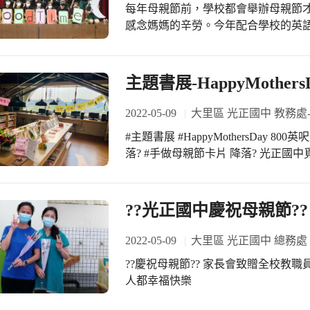
每年母親節前，學校都會舉辦母親節
感念媽媽的辛勞。今年配合學校的英
個孩子都上臺，每個孩子都被看見，
校師長花很多時間用心籌劃這場演出
親自欣賞孩子們的演出。原訂5/6（
主題書展-HappyMothers
考量學生的學習活動和守護學生的健
演，特別改以班級分別錄製的方式呈現學生學習
2022-05-09
大里區 光正國中 教務處
多年來推展的特色課程之一，每個學
#主題書展 #HappyMothersDay 8
些朗朗上口的英語歌謠或歌曲，學生
落? #手做母親節卡片 降落? 光正國
至在這些歌謠/歌曲中能了解西方文化及東西方
校長唯一指定書展 ?閱讀與「媽媽」有關的書籍 ?欣賞同學們做的母親節卡片 最後
這首歌也是一本繪本，從此歌曲中孩
別忘了‼️ 和媽媽、家中長輩說聲 #母親
在練習英語歌謠當下並沒有甚麼特別
??光正國中慶祝母親節??
並且這些英文單字都能非常熟練地唱出來。
他聯想到六年級就要畢業了，在學校
2022-05-09
大里區 光正國中 總務處
憶。 校長胡秀美表示孩子們每一個成長過程都是一步一腳印的累積，學習也是，慢
慢累積成孩子們的能力，學習活動本
??慶祝母親節?? 家長會致贈全校教職
要付出很多的時間練習，也讓孩子們
人都幸福快樂
勞的指導與練習。重慶行政團隊花很
面，過程中希望孩子們學會「對於成